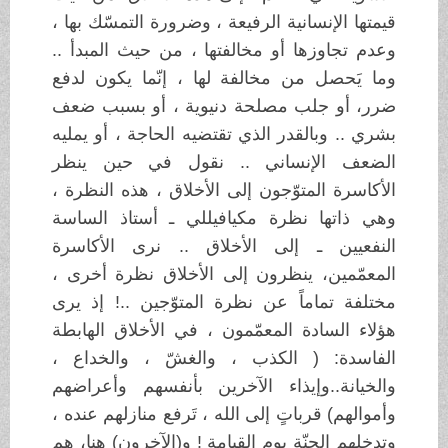
قيمتها الإنسانية الرفيعة ، وضرورة التمسّك بها ،
وعدم تجاوزها أو مخالفتها ، من حيث المبدأ ..
وما يَحصل من مخالفة لها ، إنّما يكون لدفع
ضرر، أو جلب مصلحة دنيوية ، أو بسبب ضعف
بشري .. وبالقدر الذي تقتضيه الحاجة ، أو يمليه
الضعف الإنساني .. نقول في حين ينظر
الأكاسرة المتوّجون إلى الأخلاق ، هذه النظرة ،
وهي ذاتها نظرة مكيافيللي ـ أستاذ الساسة
النفعيين ـ إلى الأخلاق .. نرى الأكاسرة
المعمّمين، ينظرون إلى الأخلاق نظرة أخرى ،
مختلفة تماماً عن نظرة المتوّجين ..! إذ يرى
هؤلاء السادة المعمّمون ، في الأخلاق الهابطة
الفاسدة: ( الكذب ، والغشّ ، والخداع ،
والخيانة..وإيذاء الآخرين بأنفسهم وأعراضهم
وأموالهم) قرباتٍ إلى الله ، تَرفع منازلهم عنده ،
وتدخلهم الجنّة يوم القيامة ! و(الآخرون) هنا، هم