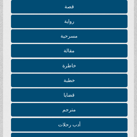
قصة
رواية
مسرحية
مقالة
خاطرة
خطبة
قضايا
مترجم
أدب رحلات