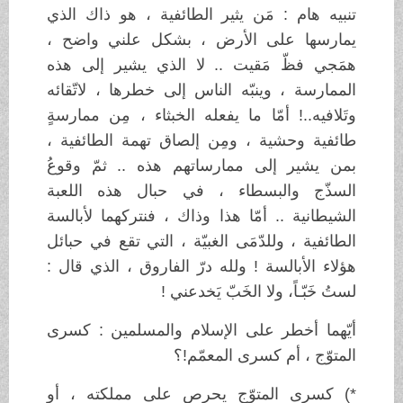
تنبيه هام : مَن يثير الطائفية ، هو ذاك الذي
يمارسها على الأرض ، بشكل علني واضح ،
همَجي فظّ مَقيت .. لا الذي يشير إلى هذه
الممارسة ، وينبّه الناس إلى خطرها ، لاتّقائه
وتَلافيه..! أمّا ما يفعله الخبثاء ، مِن ممارسةٍ
طائفية وحشية ، ومِن إلصاق تهمة الطائفية ،
بمن يشير إلى ممارساتهم هذه .. ثمّ وقوعُ
السذّج والبسطاء ، في حبال هذه اللعبة
الشيطانية .. أمّا هذا وذاك ، فنتركهما لأبالسة
الطائفية ، وللدّمَى الغبيّة ، التي تقع في حبائل
هؤلاء الأبالسة ! ولله درّ الفاروق ، الذي قال :
لستُ خَبّـاً، ولا الخَبّ يَخدعني !
أيّهما أخطر على الإسلام والمسلمين : كسرى
المتوّج ، أم كسرى المعمّم!؟
*) كسرى المتوّج يحرص على مملكته ، أو