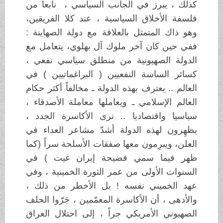
كذلك ، يبرز في الجانب السياسي ، نابعاً من
فلسفة الأخلاق السياسية ، عند كلا الفريقين،
وهو ذاك المتمثل بالعلاقة مع دولة الصهاينة :
ففي حين كان آخر ملوك آل بهلوي، يتعامل مع
الدولة الصهيونية من منطلق سياسي نفعي ،
كسائر الساسة النفعيين ( البراغماتيين ) في
العالم .. يعترف بهذه الدولة ـ مخالفاً أكثر حكام
العالم الإسلامي ـ ويعاملها معاملة الأصدقاء ،
سياسيا واقتصاديا .. نرى الأكاسرة الجدد ،
يظهِرون لهذه الدولة أشدّ مشاعر العداء في
العلن، ويبرِمون معها صفقات الأسلحة سراً (كما
ظهر فيما سمي فضيحة إيران غيت ) في
السنوات الأولى من عمر الثورة الخمينية ، وفي
عهد الخميني نفسه ! بل الأخطر من ذلك ،
والأدهى ، أن الأكاسرة المعمّمين ، جَرّوا الحلف
الصهيوني الأمريكي جراً ، إلى احتلال العراق