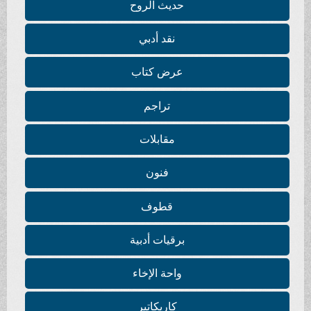
حديث الروح
نقد أدبي
عرض كتاب
تراجم
مقابلات
فنون
قطوف
برقيات أدبية
واحة الإخاء
كاريكاتير