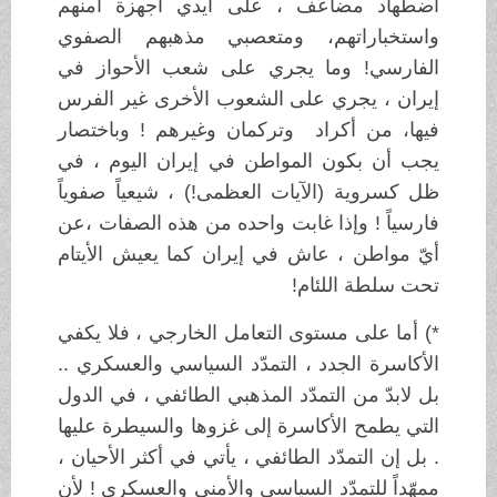
اضطهاد مضاعَف ، على أيدي أجهزة أمنهم
واستخباراتهم، ومتعصبي مذهبهم الصفوي
الفارسي! وما يجري على شعب الأحواز في
إيران ، يجري على الشعوب الأخرى غير الفرس
فيها، من أكراد وتركمان وغيرهم ! وباختصار
يجب أن بكون المواطن في إيران اليوم ، في
ظل كسروية (الآيات العظمى!) ، شيعياً صفوياً
فارسياً ! وإذا غابت واحده من هذه الصفات ،عن
أيّ مواطن ، عاش في إيران كما يعيش الأيتام
تحت سلطة اللئام!
*) أما على مستوى التعامل الخارجي ، فلا يكفي
الأكاسرة الجدد ، التمدّد السياسي والعسكري ..
بل لابدّ من التمدّد المذهبي الطائفي ، في الدول
التي يطمح الأكاسرة إلى غزوها والسيطرة عليها
. بل إن التمدّد الطائفي ، يأتي في أكثر الأحيان ،
ممهّداً للتمدّد السياسي والأمني والعسكري ! لأن