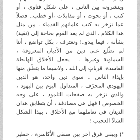
وينشرونه بين الناس ، على شكل فتاوى ، أو
كتب ، أو بحوث ، أو مقابلات ،أو خطب.. فضلاً
عما تزخر به كتب علمائهم القدماء ، مِن مثل
هذا الكلام ، الذي لم يعد القوم بحاجة إلى (تقية)
بشأنه ، فيما يبدو..! ونعترف ، بكل تواضع ، أننا
لم نطّلع على دين من الأديان المعروفة ،
السماوية وغيرها ، يجعل الأخلاق الهابطة
الفاسدة، قرباتٍ إلى الله ، ولاسيما ما يتعلّق منها
بإيذاء الناس .. سوى دين واحد، هو الدين
اليهودي المحرّف ، المتداول اليوم بين اليهود ،
والذي تزخر به صفحات التلمود ، على وجه
الخصوص ! فهل هي مصادفة ، أن يتطابق هذان
الدينان في تعاملهما مع الأخلاق ، بهذا الشكل
الشاذّ العجيب !
*) ويبقى فرق آخر بين صنفي الأكاسرة ، خطير