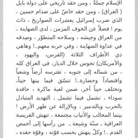
الإسلام جملةً ، ومن حقد تاريخي على دولة بابل
( العراق) ، ومن حقد خاصّ على صدام حسين ،
الذي ضرب إسرائيل بعشرات الصواريخ ، ذاتَ
يوم ! فضلاً عن الخوف المزمن ، لدى الصهاينة ،
من العراق وجيشه ، وسلاحه المتطوّر ، وصِدقه
في عداوة الصهاينة ، وفي حربه معهم..! وهاهي
ذي الأطراف الثلاثة (الفرس، واليهود ،
والأمريكان) تجوس خلال الديار، في العراق كله
، من شماله إلى جنوبه ، تفترسه أرضاً وشعباً
واقتصاداً وحضارة..! تنسّق فيما بينها حيناً،
وتختلف حيناً آخر، ضمن لعبة ماكرة ، حاقدة
سوداء ، تشمل فيما تشمل ، التهديد المتبادل
بالحرب وبالتدمير ، وبالإزالة عن ظهر الأرض !
بينما المخالب والأنياب مجتمعة ، تنهش الفريسة
العراقية ـ سنّة وشيعة ـ من رأسها إلى أخمص
القدم ..! وكلّ ينهش بحسب قوّته ، وقوّة حقده ،