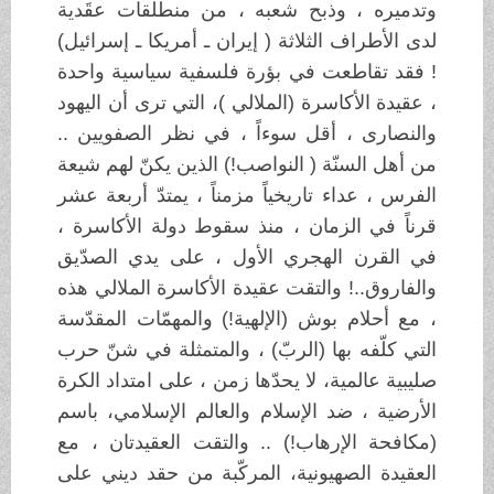
وتدميره ، وذبح شعبه ، من منطلقات عقَدية
لدى الأطراف الثلاثة ( إيران ـ أمريكا ـ إسرائيل)
! فقد تقاطعت في بؤرة فلسفية سياسية واحدة
، عقيدة الأكاسرة (الملالي )، التي ترى أن اليهود
والنصارى ، أقل سوءاً ، في نظر الصفويين ..
من أهل السنّة ( النواصب!) الذين يكنّ لهم شيعة
الفرس ، عداء تاريخياً مزمناً ، يمتدّ أربعة عشر
قرناً في الزمان ، منذ سقوط دولة الأكاسرة ،
في القرن الهجري الأول ، على يدي الصدّيق
والفاروق..! والتقت عقيدة الأكاسرة الملالي هذه
، مع أحلام بوش (الإلهية!) والمهمّات المقدّسة
التي كلّفه بها (الربّ) ، والمتمثلة في شنّ حرب
صليبية عالمية، لا يحدّها زمن ، على امتداد الكرة
الأرضية ، ضد الإسلام والعالم الإسلامي، باسم
(مكافحة الإرهاب!) .. والتقت العقيدتان ، مع
العقيدة الصهيونية، المركّبة من حقد ديني على