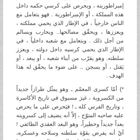
إمبراطوريته ، ويحرص على كرسي حكمه داخل
هذه المملكة ، أو الإمبراطورية . فهو يتعامل مع
الناس خارجياً ، في الإطار الذي يحمي مملكته ،
ويعززها ، ويحقّق مصالحها.. ويحارب ويسالم
من أجل ذلك . ويتعامل مع شعبه داخلياً ، في
الإطار الذي يحمي كرسيه داخل دولته ، ويعزز
سلطته. وهو يقرّب من أبناء شعبه ، أو يبعد ، أو
يَقتل ، أو يسجن .. على ضوء ما يحقّق له هذا
الهدف .
*) أمّا كسرى المعمّم ـ وهو يمثّل طرازاً جديداً
من الكسروية ، غيرَ مسبوق في تاريخ الأكاسرة
، وتاريخ الفرس كله ـ ! فيَحرص على ما يحرص
عليه صاحبه المتوّج ، إلاّ أنه يضيف إلى كسرويته
بعداً جديداً وخطيراً، وهو البعد العقدي الطائفي !
أيْ أنه يفرض بقوّة سلطته وسلاحه وعسكره،