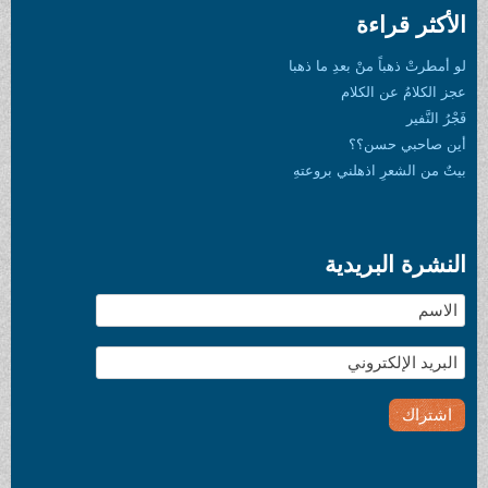
الأكثر قراءة
لو أمطرتْ ذهباً منْ بعدِ ما ذهبا
عجز الكلامُ عن الكلام
فَجْرُ النَّفير
أين صاحبي حسن؟؟
بيتٌ من الشعرِ اذهلني بروعتهِ
النشرة البريدية