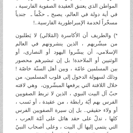
المواطن الذي يعتنق العقيدة الصفوية الفارسية ،
في أية دولة في العالم، يصبح ـ حكْماً ـ جندياً
مسخّراً لخدمة الإمبراطورية الفارسية..!
*) والطريف أن الأكاسرة (المَلالي) لا يَطلبون
من مبشّريهم ، الذين ينشرونهم في العالم
الإسلامي، أن يبشّروا اليهود أو النصارى، أو
الوثنيين أو الملاحدة! بل إن تبشيرهم محصور
بين المسلمين عامّة ، وبين أهل السنّة خاصّة !
وذلك لسهولة الدخول إلى قلوب المسلمين، من
خلال اللافتة التي يرفعها المبشّرون، وهي لافته
حبّ آل البيت النبوي ، الذين لا تربط الصفويين
الفرس بهم أيّة رابطة ، من عقيدة ، أو نَسب ،
أو ولاء حقيقي.. بل إن سيرة الصفويين الفرس
كلها ، تدلّ على حقد هائل على أمّة العرب ،
التي ينتمي إليها آل البيت ، وعلى أصحاب النبيّ