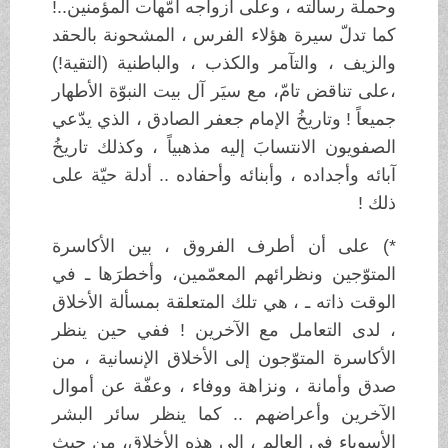
وحملَة رسالته ، وعلى أزواجه أمّهات المؤمنين..!
كما تدلّ سيرة هؤلاء الفرس ، المشحونة بالحقد
والزيف ، والتآمر والكذب ، والباطنية (التقية!)
،على تناقض تامّ، مع سيَر آل بيت النبوّة الأطهار
جميعاً ! وتاريخُ الإمام جعفر الصادق ، الذي يدّعي
الصفويون الانتسابَ إليه مذهبياً ، وكذلك تاريخُ
آبائه وأجداده ، وأبنائه وأحفاده .. أدلة حيّة على
ذلك !
*) على أن أطرف الفروق ، بين الأكاسرة
المتوّجين ونظرائهم المعمّمين، وأخطرَها ـ في
الوقت ذاته ـ ، هي تلك المتعلقة بمسألة الأخلاق
، لدى التعامل مع الآخرين ! ففي حين ينظر
الأكاسرة المتوّجون إلى الأخلاق الإنسانية ، من
صدق وأمانة ، ونزاهة ووفاء ، وعفّة عن أموال
الآخرين وأعراضهم .. كما ينظر سائر البشر
الأسوياء في العالم ، إلى هذه الأخلاق، من حيث