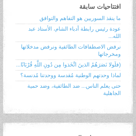
افتتاحيات سابقة
ما ينقذ السوريين هو التفاهم والتوافق
عودة رئيس رابطة أدباء الشام، الأستاذ عبد
الله...
نرفض الاصطفافات الطائفية ونرفض مدخلاتها
ومخرجاتها
(فلَولا نَصَرَهُمُ الذينَ اتَّخَذوا مِن دُونِ اللَّهِ قُرْبَانًا...
لماذا وحدتهم الوطنية مُقدسة ووحدتنا مُدنسة؟
حتى يعلم الناس... ضد الطائفية، وضد حمية
الجاهلية