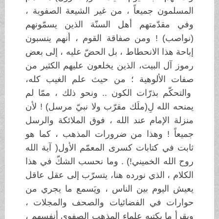
المسلمون جميعاً ، من غير الشيعة الصفوية ،
وفي مقدّمتهم أهل السنّة الذين يسمّونهم
(نواصب) ! ومن صفاقة القوم ، أنهم ينسبون
إباحة هذا الانحطاط ، بل الحضّ عليه ، إلى بعض
رموز آل البيت، الذين يخلعون عليهم الكثير من
صفات الألوهية ؛ من حيث علم الغيب كله،
والتحكّم بذرّات الكون .. ونحو ذلك ، ممّا لم
يمنحه الله لِ(ملَك مقرّب ولا نبيّ مرسل) ! لأن
منزلة الإمام عند الله ، فوق الملائكة والرسل
جميعاً ! وهذا من ضرورات المذهب ، كما هو
ثابت في كتابات كسرى المعمّم الأول( آية الله
روح الله الخميني!) . وما نحسب الشكّ في هذا
الكلام ، الذي نورده هنا، يتسرّب إلى عقل عاقل
يعيش اليوم بين الناس ، ويَسمع ما يجري من
حوارات في الفضائيات والصحف والمجلات ،
ويقرأ ما يكتبه علماء المذهب الصفوي أنفسهم ،