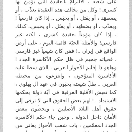
على شعبه ، الالتزامَ بالعقيدة التي يؤمن بها
كسرى ! وكل من يخالف هذه العقيدة يعذّب ، أو
يضطهَد ، أو يقتل ، أو يحبَس .. إذا كان فارسياً !
ويعذّب ، أو يضطهَد ، أو يقتَل ، أو يحبس.. كذلك
، إذا كان مؤمناً بعقيدة كسرى ، لكنه غير
فارسي! والأمثلة الحيّة قائمة اليوم ، على أرض
الواقع في إيران ..! فمَن كان شيعياً غيرَ فارسي
، فحياته جحيم في ظل حكم الأكاسرة الجدد !
وهاهو ذا إقليم الأحواز العربي ، الذي سطا عليه
الأكاسرة المتوّجون ، وانتزعوه من محيطه
العربي .. ظلّ شيعته يحيَون في عهد آل بهلوي ،
كما تعيش الأقلية العرقية في أيّة دولة يحكمها
الاستبداد ..! لهم بعض الحقوق التي لا ترقى إلى
حقوق أهل البلاد الأصليين ، ويحظَون ببعض
الأمان داخل الدولة . وحين جاء حكم الأكاسرة
الجدد المعمّمين ، بات شعب الأحواز يعاني من