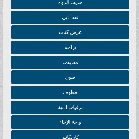
حديث الروح
نقد أدبي
عرض كتاب
تراجم
مقابلات
فنون
قطوف
برقيات أدبية
واحة الإخاء
كاريكاتير