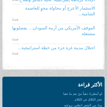
الاستثمار الأعرج أو محاولة محوٍ للعاصمة
الشامية...
قضايا
الموقف الأمريكي من أزمة السودان… يفضلونها
مشتعلة
قضايا
احتلال مدينة غزة جزء من خطة استراتيجية...
قضايا
الأكثر قراءة
لو أمطرتْ ذهباً منْ بعدِ ما ذهبا
عجز الكلامُ عن الكلام
بيتٌ من الشعرِ اذهلني بروعتهِ