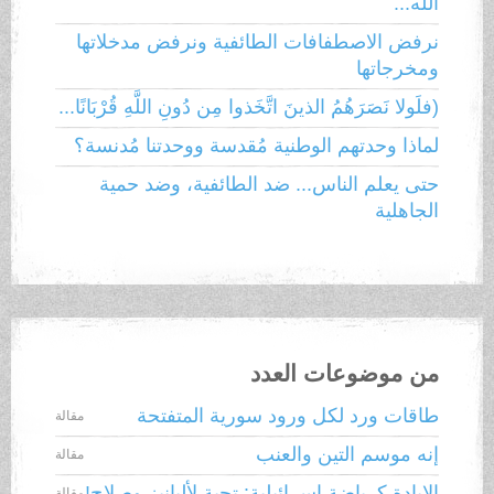
الله...
نرفض الاصطفافات الطائفية ونرفض مدخلاتها
ومخرجاتها
(فلَولا نَصَرَهُمُ الذينَ اتَّخَذوا مِن دُونِ اللَّهِ قُرْبَانًا...
لماذا وحدتهم الوطنية مُقدسة ووحدتنا مُدنسة؟
حتى يعلم الناس... ضد الطائفية، وضد حمية
الجاهلية
من موضوعات العدد
طاقات ورد لكل ورود سورية المتفتحة
مقالة
إنه موسم التين والعنب
مقالة
الإبادة كرياضة إسرائيلية: تحية لألبانيز وصلاح!
مقالة