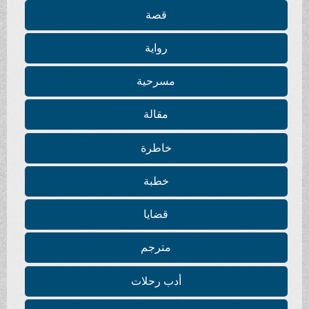
قصة
رواية
مسرحية
مقالة
خاطرة
خطبة
قضايا
مترجم
أدب رحلات