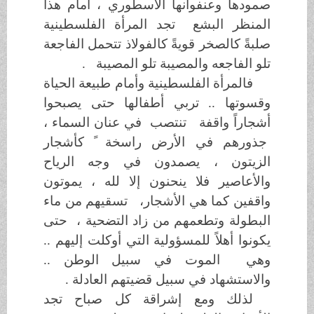
صمودها وعنفوانها الأسطوري ، أمام هذا
المنظر البشع تجد المرأة الفلسطينية
صلبةً كالصخر قويةً كالفولاذ تتحمل الفاجعة
تلو الفاجعه والمصيبة تلو المصيبة .
فالمرأة الفلسطينية وأمام طبيعة الحياة
وقسوتها .. تربي أطفالها حتى يصبحوا
أشجاراً واقفة تنتصب في عنان السماء ،
جذورهم في الأرض راسخة ً كأشجار
الزيتون ، يصمدون في وجه الرياح
والأعاصير فلا ينحنون إلا لله ، يموتون
واقفين كما هي الأشجار، تسقيهم من ماء
البطولة وتطعمهم من زاد التضحية ، حتى
يكونوا أهلاً للمسؤولية التي أوكلت إليهم ..
وهي الموت في سبيل الوطن ..
والاستشهاد في سبيل قضيتهم العادلة .
لذلك ومع إشراقة كل صباح تجد