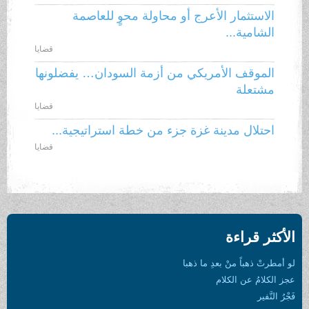
الاستثمار الأعرج أو محاولة محوٍ للعاصمة
الشامية...
قضايا
الموقف الأمريكي من أزمة السودان… يفضلونها
مشتعلة
قضايا
احتلال مدينة غزة جزء من خطة استراتيجية...
قضايا
الأكثر قراءة
لو أمطرتْ ذهباً منْ بعدِ ما ذهبا
عجز الكلامُ عن الكلام
فَجْرُ النَّفير