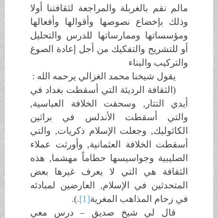
مالم نقم بالغربلة والمراجعة لثقافتنا أولا
وذلك بإخضاع نصوصها وأقوالها وأفعالها
ومؤسساتها وممارساتها للدرس والتحليل
أو للتشريح والتفكيك من أجل إعادة الصوغ
والتركيب والبناء
يقول شيخنا محمد الغزالي يرحمه الله :
(الثقافة الرديئة التي أسقطت بغداد في
أيدي التتار, وسحقت الخلافة العباسية,
والتي أسقطت الأندلس في براثين
الكاثوليك, وجعلت الإسلام ذكريات, والتي
أسقطت الخلافة العثمانية, وأورثت عملاء
الصليبية وجواسيسها حطاماً مهشما, هذه
الثقافة هي التي لا يعرف غيرها بعض
المتحدثين في الإسلام, العارضين لمبادئه
في زحام المذاهب المغرية
[1]
.).
قال لي شيخ صديق – درس معي