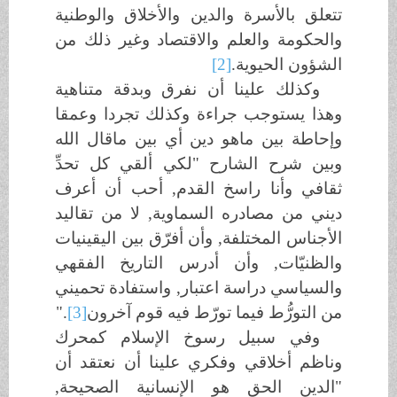
تتعلق بالأسرة والدين والأخلاق والوطنية
والحكومة والعلم والاقتصاد وغير ذلك من
الشؤون الحيوية.
[2]
وكذلك علينا أن نفرق وبدقة متناهية
وهذا يستوجب جراءة وكذلك تجردا وعمقا
وإحاطة بين ماهو دين أي بين ماقال الله
وبين شرح الشارح "لكي ألقي كل تحدِّ
ثقافي وأنا راسخ القدم, أحب أن أعرف
ديني من مصادره السماوية, لا من تقاليد
الأجناس المختلفة, وأن أفرّق بين اليقينيات
والظنيّات, وأن أدرس التاريخ الفقهي
والسياسي دراسة اعتبار, واستفادة تحميني
من التورُّط فيما تورّط فيه قوم آخرون
[3]
."
وفي سبيل رسوخ الإسلام كمحرك
وناظم أخلاقي وفكري علينا أن نعتقد أن
"الدين الحق هو الإنسانية الصحيحة,