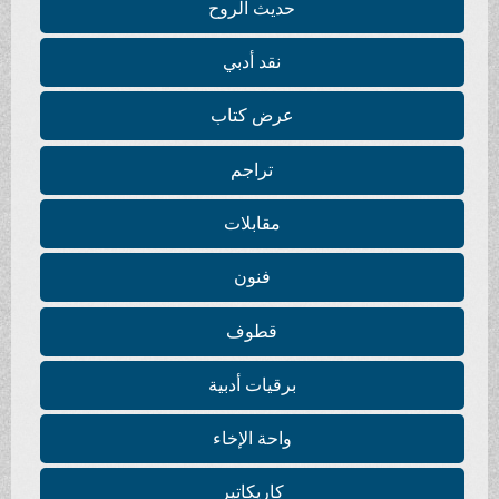
حديث الروح
نقد أدبي
عرض كتاب
تراجم
مقابلات
فنون
قطوف
برقيات أدبية
واحة الإخاء
كاريكاتير