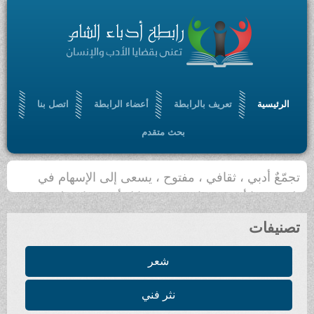
الرئيسية
تعريف بالرابطة
أعضاء الرابطة
اتصل بنا
بحث متقدم
تجمّعٌ أدبي ، ثقافي ، مفتوح ، يسعى إلى الإسهام في
بلورة رؤيا أدبية حضارية ، من خلال أدب سامٍ ملتزم
تصنيفات
شعر
نثر فني