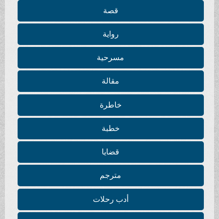
قصة
رواية
مسرحية
مقالة
خاطرة
خطبة
قضايا
مترجم
أدب رحلات