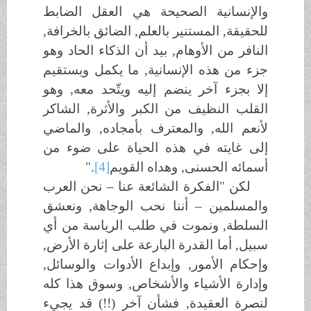
والإنسانية الصحيحة هي العقل الضابط
للحقيقة, المستنير بالعلم, الضائق بالخرافة,
النافر من الأوهام, بيد أن الذكاء الحاد وهو
جزء من هذه الإنسانية, ما يكمل ويستقيم
إلا بجزء آخر ينضم إليه ويتّحد معه, وهو
القلب النظيف من الكبر والأثرة, الشاكر
لأنعم الله, والمعترف بأمجاده, والماضي
إلى غايته في هذه الحياة على ضوء من
أسمائه الحسنى, وهداه القويم
[4]
."
لكن "الفكرة الشائعة عنا – نحن العرب
والمسلمين – أننا نحب الوجاهة, ونعشق
السلطة, ونموت في طلب الرياسة من أي
سبيل, أما القدرة البارعة على إثارة الأرض,
وإحكام الأمور, وإبداع الأدوات والوسائل,
وإدارة الأشياء والأشخاص, وسوق هذا كله
لنصرة العقيدة, فشأن آخر (!!) قد يجيء