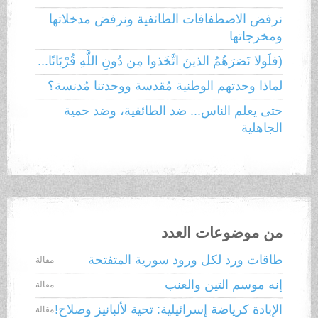
نرفض الاصطفافات الطائفية ونرفض مدخلاتها
ومخرجاتها
(فلَولا نَصَرَهُمُ الذينَ اتَّخَذوا مِن دُونِ اللَّهِ قُرْبَانًا...
لماذا وحدتهم الوطنية مُقدسة ووحدتنا مُدنسة؟
حتى يعلم الناس... ضد الطائفية، وضد حمية
الجاهلية
من موضوعات العدد
طاقات ورد لكل ورود سورية المتفتحة
مقالة
إنه موسم التين والعنب
مقالة
الإبادة كرياضة إسرائيلية: تحية لألبانيز وصلاح!
مقالة