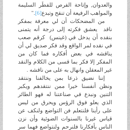
والعدوان, وإتاحة الفرص للفطَر السليمة
والمواهب الرفيعة أن تنقح وتبدع
[6]
."
من المضحكات أن لي معرفة بمفكر
ناقد يعشق فكرته إلى درجة أنه يتمنى
بنقده أن يدخل في (غينس) كرقم صعب
في نقده لمر الواقع وقد فكر صديق لي أن
يناقشه في بعض أفكاره فما كان من
المفكر إلا فكر بما قسى من الكلام والنقد
غير المعقلن وانهال به على من ناقشه .
إننا نضيق ذرعا بمن يخالفنا وننتقد
ونظن أنفسنا خيرا ممن ننتقدهم ويكبر
التنين ونبدع في صناعتنا له فهو الطائر
الذي يعلو فوق الرؤس ويحرق من ليس
على رأينا فلنتعلم فن التواضع ولنكف عن
قياس غيرنا بالسنوات الضوئية وأن نزن
الناس بأفكارنا فلنرحم ولنتواضع فهما سر