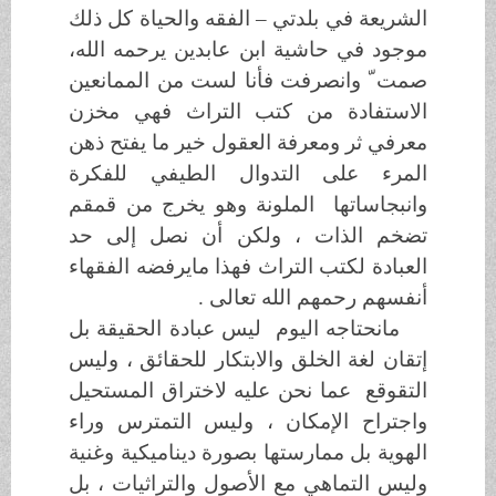
الشريعة في بلدتي – الفقه والحياة كل ذلك
موجود في حاشية ابن عابدين يرحمه الله،
صمت ّ وانصرفت فأنا لست من الممانعين
الاستفادة من كتب التراث فهي مخزن
معرفي ثر ومعرفة العقول خير ما يفتح ذهن
المرء على التدوال الطيفي للفكرة
وانبجاساتها الملونة وهو يخرج من قمقم
تضخم الذات ، ولكن أن نصل إلى حد
العبادة لكتب التراث فهذا مايرفضه الفقهاء
أنفسهم رحمهم الله تعالى .
مانحتاجه اليوم ليس عبادة الحقيقة بل
إتقان لغة الخلق والابتكار للحقائق ، وليس
التقوقع عما نحن عليه لاختراق المستحيل
واجتراح الإمكان ، وليس التمترس وراء
الهوية بل ممارستها بصورة ديناميكية وغنية
وليس التماهي مع الأصول والتراثيات ، بل