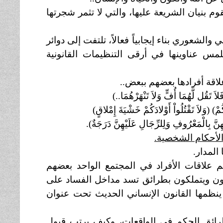
م بنيان الشريعة عليها، والتي لا تثمر شجرتها
والشعوري بناء إيجابياً فعالاً، تلتفت إلى دوائر
لمس عناوينها في أرقى التنظيمات القانونية
لاقة أفرادها بعضهم ببعض..
هُمَا أُفٍّ وَلاَ تَنْهَرْهُمَا..)
اَ تَقْتُلُواْ أَوْلادَكُمْ خَشْيَةَ إِمْلاقٍ)
ْمَعْرُوفِ وَلِلرِّجَالِ عَلَيْهِنَّ دَرَجَةٌ).
الأحكام الشخصية.
لمدار.
نظم علاقات الأفراد في المجتمع الواحد بعضهم
نون ويتملكون بطرائق تسد مداخل الفساد على
ينظمها القانون الإنساني الحديث تحت عنوان
طرائق الحكم في الواقعات، وكيف يرتب قبول