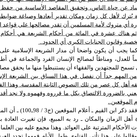
اد عن حياة الناس، وتحقيق المقاصد الأساسية من حفظ ا
 يُترك لأهل كل زمان ومكان تقدير أبعادها وصياغة ضوابطها
ة أي متروك لأمة المسلمين أن تقدر مصالحها على قواعد الشر
ثم هناك عشرة في المائة من أحكام الشريعة هي أحكام مق
صية وقانون الجنايات الكبرى أي الحدود..
ما يجب أن يكون واضحا أن مدار الشريعة الإسلامية على ا
ً للعدل، ومناطاً لمصالح الإنسان الفرد والجماعة في أط
 تسمح للمجتهدين والفقهاء أن يستنبطوا منها ما يحقق مصا
من المهم جداً أن نفصل في هذا السياق بين الشريعة ال
ه أهل كل عصر من تلك النصوص الثابتة المقدسة. وهذا الفص
يعني بالضرورة الالتصاق بكل ما قرروه وفهموه ولا نجد أقد
م الموقعين..
فقد ذكر ابن القيم 
 أهل الزمان والمكان ـ رد به المبيع، فإن تغيرت العادة بحي
ت الأحكام المترتبة على العوائد. وهذا مجمع عليه بين العلماء
قالوا على هذا تأتي الفتاوى طول الأيام فمهما تجدد الع