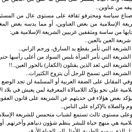
فه من عناوين..
ناع سياسة ومحترفو ثقافة على مستوى عال من المسئول
يعة الإسلامية من بعض العناوين، أو مما يدسه بعض الم
بها من ساسة ومثقفين غربيين الشريعة الإسلامية هي:
 شريعة العين بالعين..
 الشريعة التي تأمر بقطع يد السارق، ورجم الزاني..
 الشريعة التي تأمر المرأة بلبس السواد من أعلى رأسها حتى
 الشريعة التي تَعد الذين يقتلون (الكفار) بالحور العين..!!
 الشريعة التي تسمح للرجل أن يتزوج الكثيرات..
في المقابل على الضفة العربية أو المسلمة لن تجد الوضع 
لامية على نحو يؤكد اللامبالاة المعرفية لمن يعيش في بلاد ا
ؤكد بعض هؤلاء في حديثهم عن الشريعة على قانون العقوب
م والصلاة بالإكراه على الناس..
على مستوى ثالث تستمع لشباب متحمس للشريعة الإسلامي م
لامية هي منهج حياة للبشر ينظم شؤون دنياهم وآخرتهم. أو 
دل الذي يرسم الطريق الأمثل إلى الحياة الأرقى..