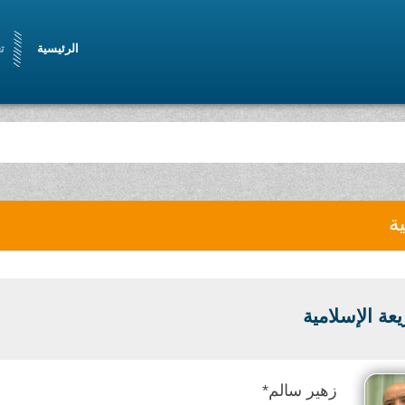
الرئيسية
ت
ية
عة الإسلامية
زهير سالم*