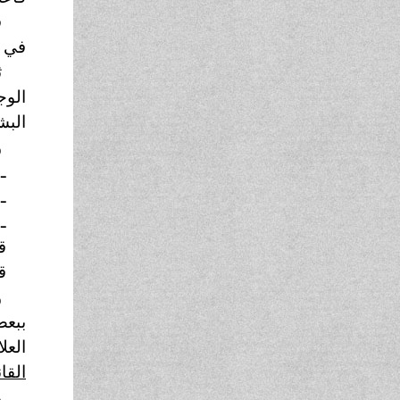
ق
في غ
ث
الوج
البش
و
ـ 
ـ 
ـ 
ق
ق
و
ببعض
العل
القا
و