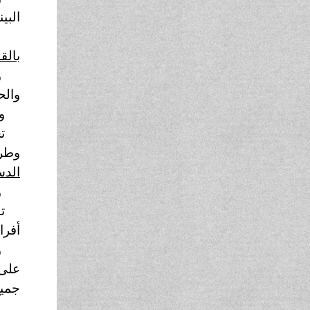
البي
و
بالق
و
والح
و
ت
وطرا
الدس
و
ت
أفرا
و
على 
جميع
و