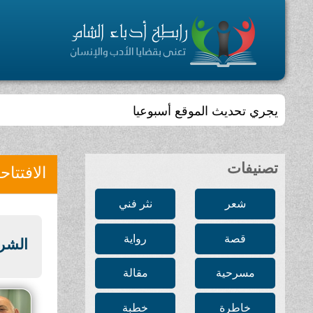
يجري تحديث الموقع أسبوعيا
تصنيفات
الافتتاح
شعر
نثر فني
قصة
رواية
الشري
مسرحية
مقالة
خاطرة
خطبة