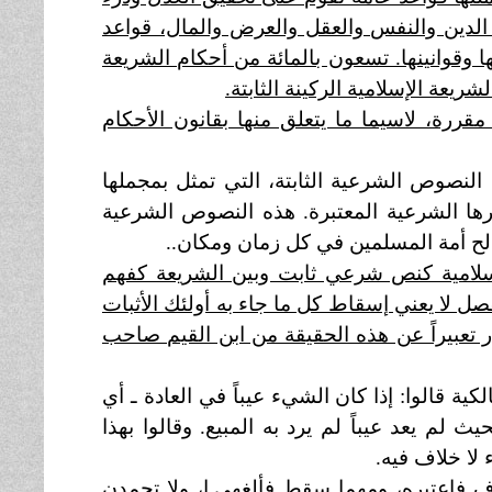
لدين والنفس والعقل والعرض والمال، قواعد
 وقوانينها. تسعون بالمائة من أحكام الشريعة
يعة الإسلامية الركينة الثابتة.
ررة، لاسيما ما يتعلق منها بقانون الأحكام
لنصوص الشرعية الثابتة، التي تمثل بمجملها
رها الشرعية المعتبرة. هذه النصوص الشرعية
لح أمة المسلمين في كل زمان ومكان..
إسلامية كنص شرعي ثابت وبين الشريعة كفهم
ل لا يعني إسقاط كل ما جاء به أولئك الأثبات
ر تعبيراً عن هذه الحقيقة من ابن القيم صاحب
ـ أعلام الموقعين (ج3 / 98ـ100) ـ أن المالكية قالوا: إذا كان الشيء عيباً في العادة ـ أي
ث لم يعد عيباً لم يرد به المبيع. وقالوا بهذا
 لا خلاف فيه.
رف فاعتبره، ومهما سقط فألغه
ي ا، ولا تجمدن