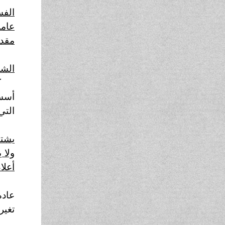
الفس
عامة
مقدر
الشخ
ك
أسسا
التي
يشتق
ولا 
أعلا
عادة
تغير
و