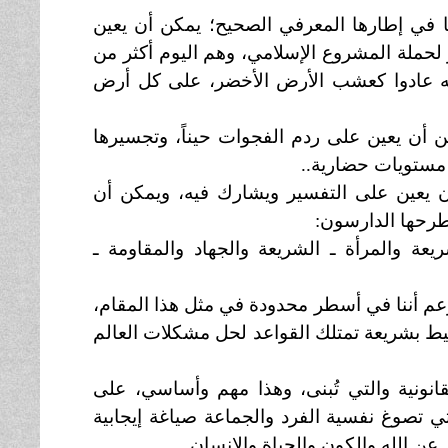
 في إطارها المعرفي الصحيح؛ يمكن أن يعين
حملة المشروع الإسلامي، وهم اليوم أكثر من
له عادوا كعشب الأرض الأخضر، على كل أرض
 أن يعين على ردم الفجوات حيناً، وتجسيرها
 مستويات حضارية..
 يعين على التفسير ويشارك فيه، ويمكن أن
طرحها الدارسون:
يعة والمرأة ـ الشريعة والجهاد والمقاومة ـ
زعم أننا في أسطر محدودة في مثل هذا المقام،
يط بشريعة تمتلك القواعد لحل مشكلات العالم
انونية والتي تُبنى، وهذا مهم وأساسي، على
تي تصوغ نفسية الفرد والجماعة صياغة إيجابية
عن الله والكون والحياة والإنسان..