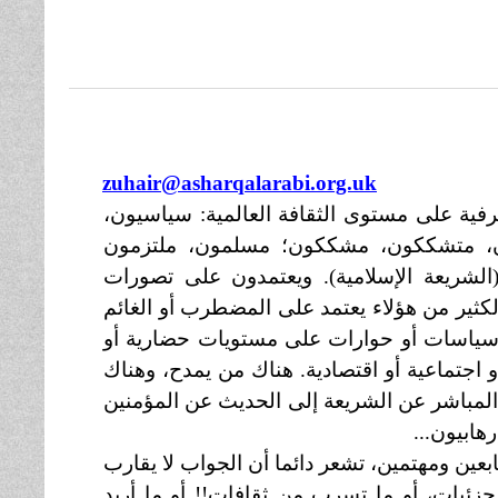
zuhair@asharqalarabi.org.uk
فية على مستوى الثقافة العالمية: سياسيون،
، متشككون، مشككون؛ مسلمون، ملتزمون
الشريعة الإسلامية). ويعتمدون على تصورات
كثير من هؤلاء يعتمد على المضطرب أو الغائم
 سياسات أو حوارات على مستويات حضارية أو
و اجتماعية أو اقتصادية. هناك من يمدح، وهناك
لمباشر عن الشريعة إلى الحديث عن المؤمنين
هابيون...
ين ومهتمين، تشعر دائما أن الجواب لا يقارب
زئيات، أو ما تسرب من ثقافات!! أو ما أريد