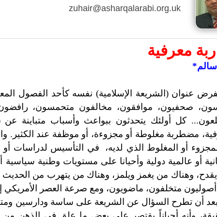
zuhair@asharqalarabi.org.uk
ربة معرفية
سالم*
فرض عنوان (الشريعة الإسلامية) نفسه كأحد الفصول المعر
سون، صحفيون، موافقون، مخالفون متحمسون، رافضون
عون... كل أولئك يتحدثون ببواعث وأسباب متباينة عن (
ية، مضطربة مغلوطة أو مجزوءة، أو موظفة عند الكثير. وال
لمجزوء أو المغلوط الذي لديه، في التأسيس لدراسات أو
نية أو عالمية دولية وأحيانا على مستويات وطنية سياسية أ
قدح، وهناك من يغمز ويلمز، وهناك من يتهرب من الحديث ا
 أصوليون متخلفون، ماضويون، ومع صرعة العصر الأمريكي إر
عد أن تطرح السؤال عن الشريعة على ساسة ودارسين ومتابع
يقة، وأنه أحياناً يقتصر على بعض ما علق في الذهن من ج