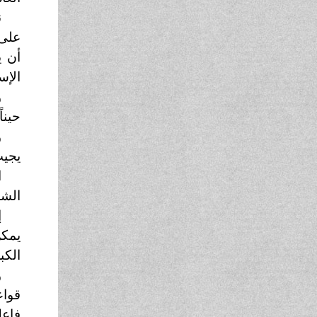
ن
على 
أن ي
الإس
و
حينا
و
يجيب
ا
الشر
إ
يمكن
الكب
و
قواع
فاعل