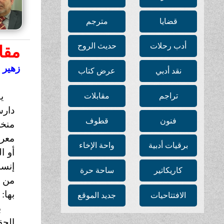
قضايا
مترجم
أدب رحلات
حديث الروح
مقا
زهير 
نقد أدبي
عرض كتاب
ي
تراجم
مقابلات
دار
فنون
قطوف
منخل
معرف
برقيات أدبية
واحة الإخاء
أو ا
إنسا
كاريكاتير
ساحة حرة
من ي
بها:
الافتتاحيات
جديد الموقع
ب
الحق