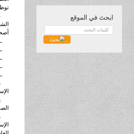
توظي
ص
ابحث في الموقع
الشر
البحث...
أصحا
ـ
ـ
ـ
ـ
ـ
و
الإس
ي
الصو
و
الإس
العا