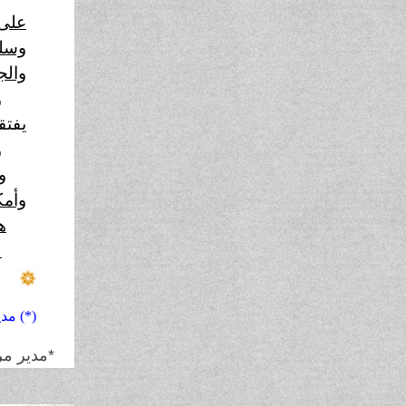
على 
وسله
والج
و
يفتق
و
و
وأمك
ه
(
(*) مد
*مدير مر