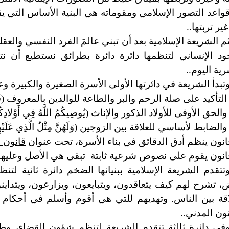
واعد التصور الإسلامي ومقوماته هي البنية الأساس التي يقو
ير تربتها..
م الشريعة الإسلامية بعد أن تبني عالمَ الفرد النفسي والعقلي 
ود الإنساني لتنظمها دائرة دائرة بطرائق نستطيع أن نت
رية اليوم..
تبدأ الشريعة في دائرتها الأولى الأسرة الصغيرة والكبيرة وع
التأكيد على صلة الرحم والبر والطاعة للوالدين بالمعروف (فَلاَ تَقُل لَّ
والحق الأوفى للأولاد الذكور والإناث (يُوصِيكُمُ اللَّهُ فِي أَوْلادِكُمْ) (وَل
والضابط لأساسي للعلاقة بين الزوجين (وَلَهُنَّ مِثْلُ الَّذِي عَلَيْهِنَّ بِال
انون ينظم أدق الدقائق في بناء الأسرة، تحت عنوان
قانون 
انون يقوم على نصوص شرعية ثابتة تبقى هي الأصل وعليها ا
تتقدم الشريعة الإسلامية ببنيانها الضخم دائرة ثانية لت
، تشرح لهم كيف يتعاقدون، ويتبايعون، ويزارعون، ويتداي
اقة بين الناس. وتهديهم للتي هي أقوم وأسلم في أحكام 
نون المدني..
في دائرة ثالثة تتقدم الشريعة لتنظم شؤون القضاء، و