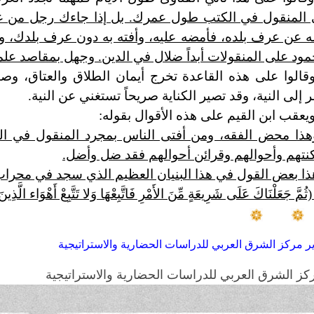
المنقول في الكتب طول عمرك. بل إذا جاءك رجل من غير 
 عن عرف بلده، فأمضه عليه، وأفته به دون عرف بلدك، و
مود على المنقولات أبداً ضلال في الدين. وجهل بمقاصد عل
قالوا على هذه القاعدة تخرج أيمان الطلاق والعتاق، وصيغ
ر إلى النية، وقد تصير الكناية صريحاً تستغني عن النية.
يعقب ابن القيم على هذه الأقوال بقوله:
هذا محض الفقه، ومن أفتى الناس بمجرد المنقول في ال
نتهم وأحوالهم وقرائن أحوالهم فقد ضل وأضل.
ذا بعض القول في هذا البنيان العظيم الذي سجد في محراب
ثُمَّ جَعَلْنَاكَ عَلَى شَرِيعَةٍ مِّنَ الأَمْرِ فَاتَّبِعْهَا وَلا تَتَّبِعْ أَهْوَاء
ير مركز الشرق العربي للدراسات الحضارية والاستراتيجية
كز الشرق العربي للدراسات الحضارية والاستراتيجية