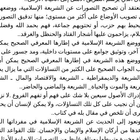
عتقد أن تصحيح التصورات عن الشريعة الإسلامية، ووضعها
تصويب الأوضاع على أكثر من مستوى؛ منها تدقيق التصور ل
حيط بهم حزب، أو تحتويهم جماعة، فهم بحمد الله وفض
لام، يزاحمون عليها أشجار القتاد والحنظل والغرقد..
وضع الشريعة الإسلامية في إطارها المعرفي الصحيح يمكن
ً آخر، وتوثيق جوامع على مستويات داخلية، ومد جسور على
وضع هذه الشريعة في إطارها المعرفي الصحيح يمكن أن
 الجواب الصحيح على الكثير من التساؤلات التي ما يزال ي
لشريعة والديمقراطية ـ الشريعة والاقتصاد والمال ـ الشر
يعة والموت والحياة_ الشريعة والماضي والحاضر..
دراك الأصول سيعين بلا شك على فهم أو تفهم الفروع .لا ن
 أن نجيب على كل تلك التساؤلات، ولا يمكن لإنسان أن يح
رى أن تلخص في مقال بله في كتاب..
نعود إلى الحديث عن الشريعة الإسلامية في مفرداتها الق
دها من أركان الإسلام والإيمان والإحسان. تلك القواعد ال
ة وخيرة وتربطها بميثاق غليظ من التصورات الإيمانية الأمثل 