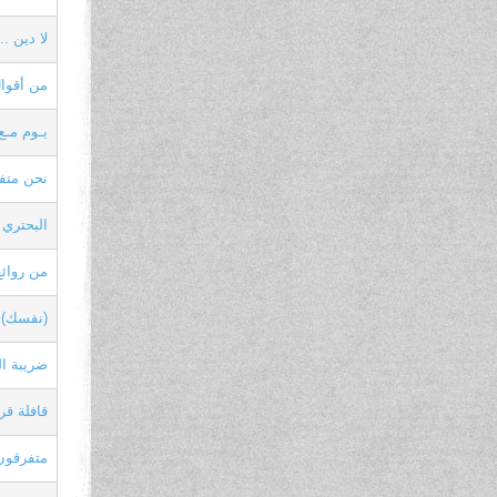
لا دين .
من أقوال
يـوم مـع
نحن متف
البحتري 
من روائع
(نفسك) 
ضريبة ال
قافلة قر
متفرقون