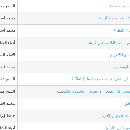
. حيث لا حرية
الشيخ محم
إسلام ومدنيّة أوروبا
محمد أسد
رق الطّرق
محمد أسد
.. أدب الكاتب لابن قتيبة
أدباء الشا
 أيها الإخوان
الإمام الش
الإسلامية
محمد قط
أن نقول: ما فعله قوم لوط (لواطاً) ؟
الشيخ عث
أخشى على نفسي أن يغريني الشيطان بالمعصية
الشيخ مص
خلق
محمد الغز
ابد عاشق ويلاقي
حافظ إبرا
 الدين الحِلّيّ
أدباء الشا