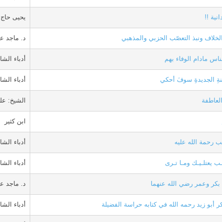
نية !!
يحيى حاج 
لخلاف ونبذ التعصّب الحزبي والمذهبي
د. ماجد ع
ناس مادام الوفاء بهم
أدباء الشا
ةِ الجديدةِ سوفَ أحكي
أدباء الشا
لعاطفة
الشيخ: عل
ابن كثير
 رحمة الله عليه
أدباء الشا
ـب يعتلـيـك ومـا تـرى
أدباء الشا
بكر وعمر رضي الله عنهما
د. ماجد ع
ر أبو زيد رحمه الله في كتابه حراسة الفضيلة
أدباء الشا