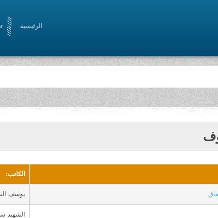
الرئيسية
ت
ف
الكاتب:
فاق
يوسف الس
الشهيد س