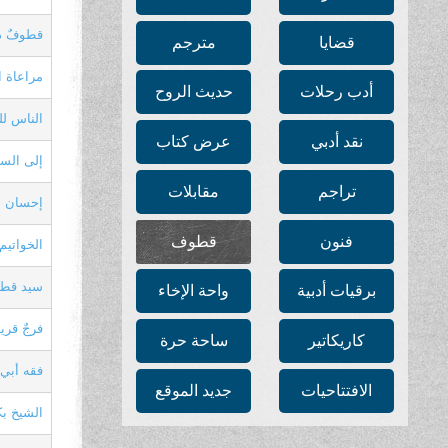
قطوفٌ دا
قضايا
مترجم
مراعاة ا
أدب رحلات
حديث الروح
الناس لل
نقد أدبي
عرض كتاب
إلى السن
تراجم
مقابلات
إحسان ا
فنون
قطوف
الخواتيم
سيد قطب
برقيات أدبية
واحة الإخاء
فرجٌ قري
كاريكاتير
ساحة حرة
فقه أبي 
الافتتاحيات
جديد الموقع
الشيخ بك