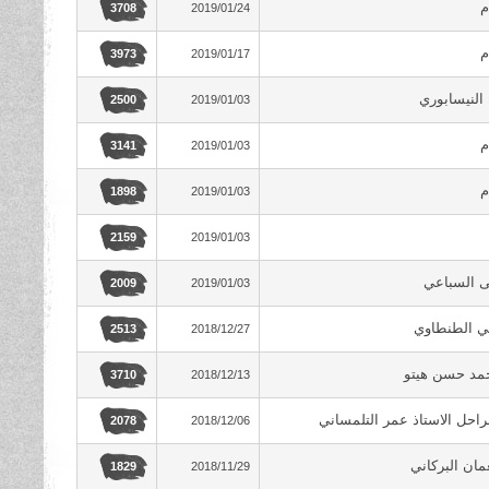
م
2019/01/24
3708
م
2019/01/17
3973
 النيسابوري
2019/01/03
2500
م
2019/01/03
3141
م
2019/01/03
1898
2019/01/03
2159
 السباعي
2019/01/03
2009
ي الطنطاوي
2018/12/27
2513
حمد حسن هيتو
2018/12/13
3710
راحل الاستاذ عمر التلمساني
2018/12/06
2078
ان البركاني
2018/11/29
1829