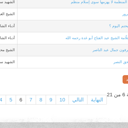
ة المنظمة لا يهزمها سوى إسلام منظم
الشهيد س
ور
الشيخ الغ
تم اليوم ؟
أدباء الشا
لّامة الشيخ عبد الفتاح أبو غدة رحمه الله
أدباء الشا
رفون جمال عبد الناصر
الشيخ محم
ق النصر
الشهيد س
21
النهاية
التالي
10
9
8
7
6
5
4