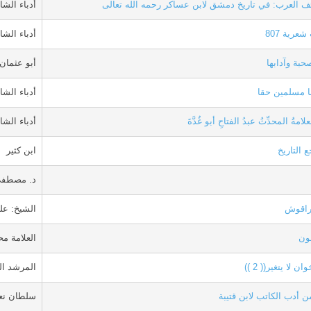
ف العرب: في تاريخ دمشق لابن عساكر رحمه الله تعالى
أدباء الشا
عرية 807
أدباء الشا
حبة وآدابها
أبو عثمان
ا مسلمين حقا
أدباء الشا
امةُ المحدِّثُ عبدُ الفتاحِ أبو غُدَّةَ
أدباء الشا
 التاريخ
ابن كثير
د. مصطفى
راقوش
الشيخ: عل
ون
العلامة م
ن لا يتغير(( 2 ))
المرشد ال
 أدب الكاتب لابن قتيبة
سلطان نعم