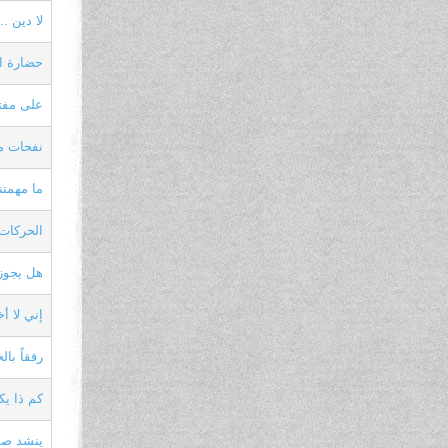
لا دين .
حضارة ال
على مفت
نفحات من
ما مهمتنا
الحركات 
هل يجوز 
إني لا 
رفقاً بال
كم ذا يك
ينشد صفي