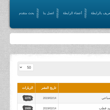
عريف بالرابطة
أعضاء الرابطة
اتصل بنا
بحث متقدم
عدد الإظهارات:
تاريخ النشر
الزيارات
باعي
2019/02/14
2276
يد قطب
2019/02/14
2009