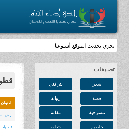
يجري تحديث الموقع أسبوعيا
تصنيفات
قطو
شعر
نثر فني
قصة
رواية
العنوان
مسرحية
مقالة
أرض الن
خاطرة
خطبة
قطبيات