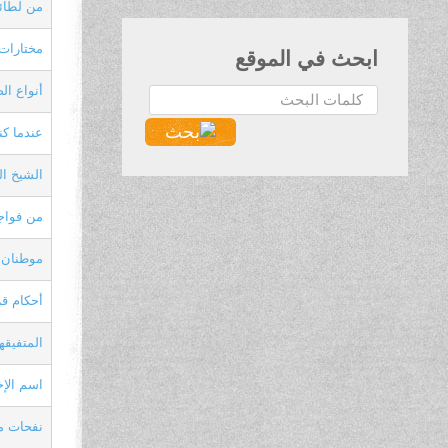
من لطائ
مختارات ش
ابحث في الموقع
أنواع الص
البحث...
عندما كن
الشيخ العل
من فواجع
موطنان
أحكام ق
المتفيقه
اسم الإخوا
نفحات من