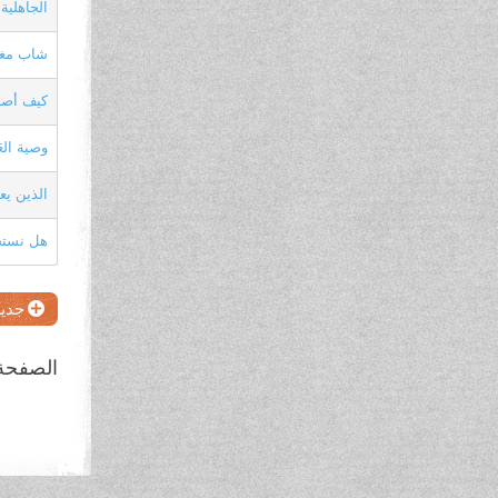
‏الجاهلي
شاب مغر
كيف أصبح
وصية العَ
الذين يع
هل نستح
جديد
الصفحة 6 من 