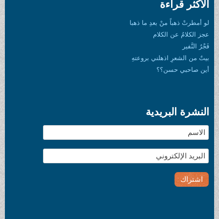
الأكثر قراءة
لو أمطرتْ ذهباً منْ بعدِ ما ذهبا
عجز الكلامُ عن الكلام
فَجْرُ النَّفير
بيتٌ من الشعرِ اذهلني بروعتهِ
أين صاحبي حسن؟؟
النشرة البريدية