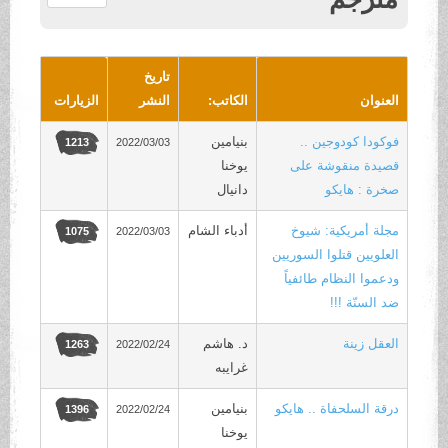
.
تاريخ
العنوان
الكاتب:
النشر
الزيارات
فوكودا كودوجين ..
بنيامين
2022/03/03
1213
قصيدة منقوشة على
يوخنا
صخرة : هايكو
دانيال
مجلة أمريكية: شيوخ
أدباء الشام
2022/03/03
1075
العلويين قتلوا السوريين
ودعموا النظام طائفياً
ضد السنّة !!!
العقل زينة
د. هاشم
2022/02/24
1263
غرايبه
درقة السلحفاة .. هايكو
بنيامين
2022/02/24
1396
يوخنا