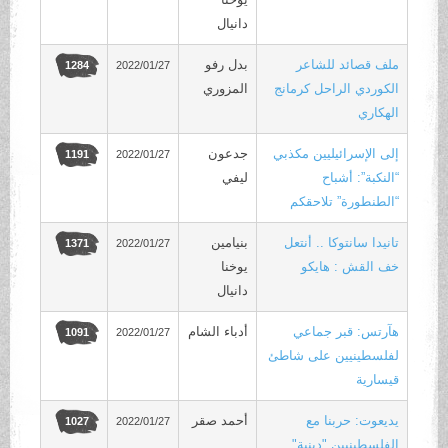
دانيال
ملف قصائد للشاعر
بدل رفو
2022/01/27
1284
الكوردي الراحل كرمانج
المزوري
الهكاري
إلى الإسرائيليين مكذبي
جدعون
2022/01/27
1191
“النكبة”: أشباح
ليفي
“الطنطورة” تلاحقكم
تانيدا سانتوكا .. أنتعل
بنيامين
2022/01/27
1371
خف القش : هايكو
يوخنا
دانيال
هآرتس: قبر جماعي
أدباء الشام
2022/01/27
1091
لفلسطينيين على شاطئ
قيسارية
يديعوت: حربنا مع
أحمد صقر
2022/01/27
1027
الفلسطينيين "دينية"