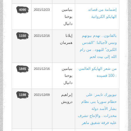
إضمامة من قصائد
بنيامين
2021/12/23
4090
الهايكو الكرواتية
يوخنا
دانيال
بالقانون.. نهدم بيوتهم
إيلانا
2021/12/16
1150
ونبني لأجيالنا: “القدس
همرمان
الكبرى” لليهود.. من رام
الله إلى بيت لحم
من شعر الهايكو العالمي
بنيامين
2021/12/16
1845
: 100 قصيدة
يوخنا
دانيال
نيويورك تايمز: على
إبراهيم
2021/12/09
1198
حطام سوريا بنى نظام
درويش
بشار الأسد دولة
مخدرات.. والإنتاج تشرف
عليه فرقة شقيق ماهر