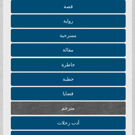
قصة
رواية
مسرحية
مقالة
خاطرة
خطبة
قضايا
مترجم
أدب رحلات