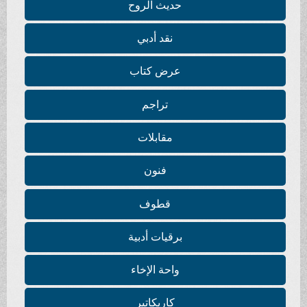
حديث الروح
نقد أدبي
عرض كتاب
تراجم
مقابلات
فنون
قطوف
برقيات أدبية
واحة الإخاء
كاريكاتير