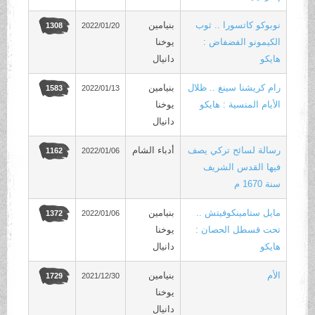
نوبوكو كاتسورا .. ثوب
بنيامين
2022/01/20
1308
الكيمونو الفضفاض :
يوخنا
هايكو
دانيال
رام كريشنا سينغ .. ظلال
بنيامين
2022/01/13
1583
الأيام المنسية : هايكو
يوخنا
دانيال
رسالة لسائح تركي يصف
أدباء الشام
2022/01/06
1162
فيها القدس الشريف
سنة 1670 م
مايل ستامينكوفيتش ..
بنيامين
2022/01/06
1372
تحت قسطل الحصان :
يوخنا
هايكو
دانيال
الأم
بنيامين
2021/12/30
1729
يوخنا
دانيال