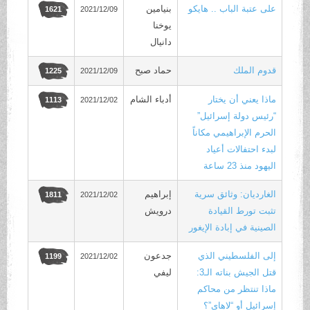
على عتبة الباب .. هايكو
بنيامين
2021/12/09
1621
يوخنا
دانيال
قدوم الملك
حماد صبح
2021/12/09
1225
ماذا يعني أن يختار
أدباء الشام
2021/12/02
1113
“رئيس دولة إسرائيل”
الحرم الإبراهيمي مكاناً
لبدء احتفالات أعياد
اليهود منذ 23 ساعة
الغارديان: وثائق سرية
إبراهيم
2021/12/02
1811
تثبت تورط القيادة
درويش
الصينية في إبادة الإيغور
إلى الفلسطيني الذي
جدعون
2021/12/02
1199
قتل الجيش بناته الـ3:
ليفي
ماذا تنتظر من محاكم
إسرائيل أو “لاهاي”؟