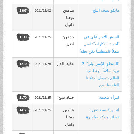
هايكو بندف الثلج
بنيامين
2021/12/02
1397
يوخنا
دانيال
الجيش الإسرائيلي في
جدعون
2021/11/25
1139
“أحدث ابتكاراته”: اقتل
ليفي
طفلاً فلسطينياً تكن بطلاً
“المنطق الإسرائيلي”: لا
عكيفا الدار
2021/11/25
1210
نريد سلاماً.. ونطالب
العالم بتمويل احتلالنا
للفلسطينيين
امرأة ضعيفة
حماد صبح
2021/11/25
1170
انيس كيسيفيتش :
بنيامين
2021/11/25
1417
قصائد هايكو معاصرة
يوخنا
دانيال