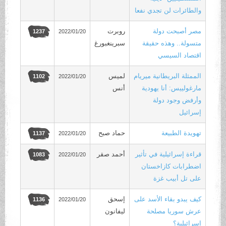
والطائرات لن تجدي نفعا
مصر أصبحت دولة
روبرت
2022/01/20
1237
متسولة.. وهذه حقيقة
سبرينغبورغ
اقتصاد السيسي
الممثلة البريطانية ميريام
لميس
2022/01/20
1102
مارغولييس: أنا يهودية
أنس
وأرفض وجود دولة
إسرائيل
تهويدة الطبيعة
حماد صبح
2022/01/20
1137
قراءة إسرائيلية في تأثير
أحمد صقر
2022/01/20
1083
اضطرابات كازاخستان
على تل أبيب غزة
كيف يبدو بقاء الأسد على
إسحق
2022/01/20
1136
عرش سوريا مصلحة
ليفانون
إسرائيلية؟