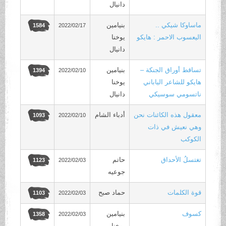
دانيال
ماساوكا شيكي ..
بنيامين
2022/02/17
1584
اليعسوب الاحمر : هايكو
يوخنا
دانيال
تساقط أوراق الجنكة –
بنيامين
2022/02/10
1394
هايكو للشاعر الياباني
يوخنا
ناتسومي سوسيكي
دانيال
معقول هذه الكائنات نحن
أدباء الشام
2022/02/10
1093
وهي نعيش في ذات
الكوكب
تغتسلُ الأحداق
حاتم
2022/02/03
1123
جوعيه
قوة الكلمات
حماد صبح
2022/02/03
1103
كسوف
بنيامين
2022/02/03
1358
يوخنا