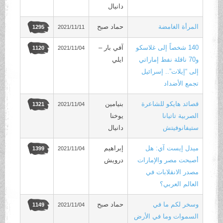
دانيال
المرأة الغامضة
حماد صبح
2021/11/11
1295
140 شخصاً إلى غلاسكو
آفي بار –
2021/11/04
1120
و70 ناقلة نفط إماراتي
ايلي
إلى “إيلات”.. إسرائيل
تجمع الأضداد
قصائد هايكو للشاعرة
بنيامين
2021/11/04
1321
الصربية تاتيانا
يوخنا
ستيفانوفيتش
دانيال
ميدل إيست آي: هل
إبراهيم
2021/11/04
1399
أصبحت مصر والإمارات
درويش
مصدر الانقلابات في
العالم العربي؟
وسخر لكم ما في
حماد صبح
2021/11/04
1149
السموات وما في الأرض