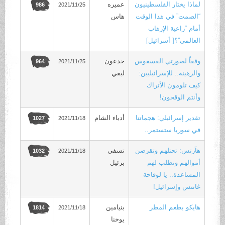
لماذا يختار الفلسطينيون
عميره
2021/11/25
986
“الصمت” في هذا الوقت
هاس
أمام “راعية الإرهاب
العالمي”؟[ أسرائيل]
وفقاً لصورتي الفسفوس
جدعون
2021/11/25
964
والرهينة.. للإسرائيليين:
ليفي
كيف تلومون الأتراك
وأنتم الوقحون!
تقدير إسرائيلي: هجماتنا
أدباء الشام
2021/11/18
1027
في سوريا ستستمر..
هآرتس: تحتلهم وتقرصن
تسفي
2021/11/18
1032
أموالهم وتطلب لهم
برئيل
المساعدة.. يا لوقاحة
غانتس وإسرائيل!
هايكو بطعم المطر
بنيامين
2021/11/18
1814
يوخنا