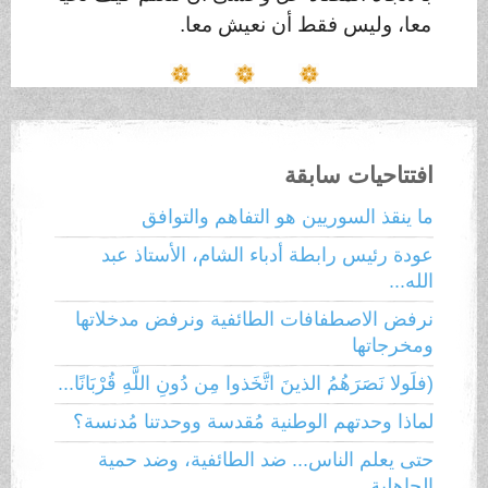
معا، وليس فقط أن نعيش معا
.
افتتاحيات سابقة
ما ينقذ السوريين هو التفاهم والتوافق
عودة رئيس رابطة أدباء الشام، الأستاذ عبد
الله...
نرفض الاصطفافات الطائفية ونرفض مدخلاتها
ومخرجاتها
(فلَولا نَصَرَهُمُ الذينَ اتَّخَذوا مِن دُونِ اللَّهِ قُرْبَانًا...
لماذا وحدتهم الوطنية مُقدسة ووحدتنا مُدنسة؟
حتى يعلم الناس... ضد الطائفية، وضد حمية
الجاهلية