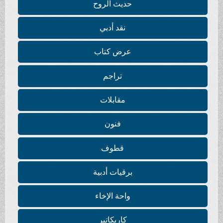
حديث الروح
نقد أدبي
عرض كتاب
تراجم
مقابلات
فنون
قطوف
برقيات أدبية
واحة الإخاء
كاريكاتير