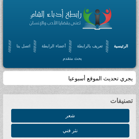
الرئيسية
تعريف بالرابطة
أعضاء الرابطة
اتصل بنا
بحث متقدم
تجمّعٌ أدبي ، ثقافي ، مفتوح ، يسعى إلى الإسهام في
بلورة رؤيا أدبية حضارية ، من خلال أدب سامٍ ملتزم
تصنيفات
شعر
نثر فني