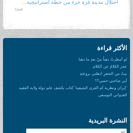
احتلال مدينة غزة جزء من خطة استراتيجية...
قضايا
الأكثر قراءة
لو أمطرتْ ذهباً منْ بعدِ ما ذهبا
عجز الكلامُ عن الكلام
بيتٌ من الشعرِ اذهلني بروعتهِ
أين صاحبي حسن؟؟
“إيران ونظرية أم القرى الشيعية” كتاب يكشف حلم دولة ولاية الفقيه
العدواني التوسعي
النشرة البريدية