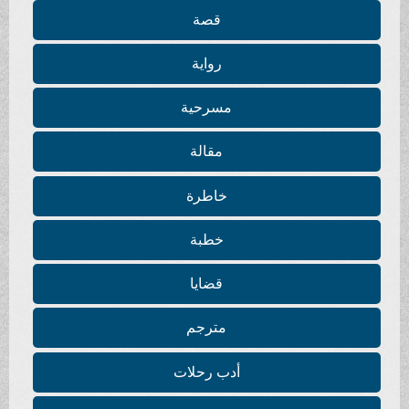
قصة
رواية
مسرحية
مقالة
خاطرة
خطبة
قضايا
مترجم
أدب رحلات