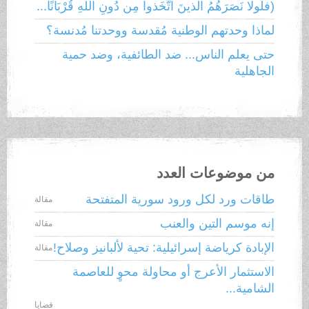
(فلَولا نَصَرَهُمُ الذينَ اتَّخَذوا مِن دُونِ اللَّهِ قُرْبَانًا...
لماذا وحدتهم الوطنية مُقدسة ووحدتنا مُدنسة؟
حتى يعلم الناس... ضد الطائفية، وضد حمية
الجاهلية
من موضوعات العدد
طاقات ورد لكل ورود سورية المتفتحة
مقالة
إنه موسم التين والعنب
مقالة
الإبادة كرياضة إسرائيلية: تحية لألبانيز وصلاح!
مقالة
الاستثمار الأعرج أو محاولة محوٍ للعاصمة
الشامية...
قضايا