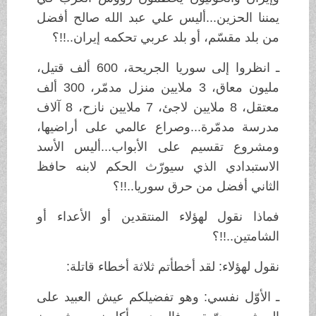
يمننا الحزين...أليس علي عبد الله صالح أفضل
من بلد مقسّم، أو بلد عربي تحكمه إيران..!!؟
ـ انظروا إلى سوريا الجريحة، 600 ألف قتيل،
مليون معاق، 3 ملايين منزل مدمّر، 300 ألف
معتقل، 8 ملايين لاجئ، 7 ملايين نازح، 8 آلاف
مدرسة مدمّرة...وصراع عالمي على أراضيها،
ومشروع تقسيم على الأبواب...أليس الأسد
الاستبدادي الذي سيورّث الحكم لابنه حافظ
الثاني أفضل من حرق سوريا..!!؟
فماذا نقول لهؤلاء المنتقدين أو الأعداء أو
الشامتين..!!؟
نقول لهؤلاء: لقد أخطأتم ثلاثة أخطاء قاتلة:
ـ الأوّل نفسي: وهو تفضيلكم عيش العبيد على