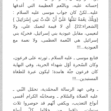
إحسانَه عليه، وبالنّعم العظيمة التي أغدقها
عليه...لكنْ كان جواب موسى عليه السلام :
{وَتِلْكَ نِعْمَةٌ تَمُنُّهَا عَلَيَّ أَنْ عَبَّدتَّ بَنِي إِسْرَائِيلَ }
[الشعراء:22]. أي لا قيمة لنعمك علي، ولا
لنعيمي، مقابل عبودية بني إسرائيل، فحريّة بني
إسرائيل هي النّعمة العظمى، ولا نعمة مع
العبودية...!!!
فتابع موسى ـ عليه السلام ـ ثورته على فرعون،
وكان السّحرة أوّل شهداء الحرية، وفي النهاية
كان فرعون جثّة هامدة؛ ليكون عبرة للطغاة
المستبدين...!!!
ـ وفي عهد الرسالة المحمّدية، تحمّل النّبي ـ
عليه الصلاة والسّلام ـ وصحابتُه الكرام أقسى
أنواع التعذيب، ويكفي أنّهم قد حوصروا ثلاث
سنوات، ذاقوا من خلالها كلّ أنواع