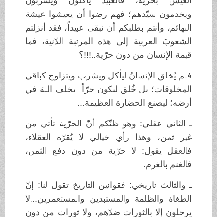
العيش بحرّية، فالعبيد يأكلون ويشربون
ويخدمون سيّدهم؛ فهم رضوا أن يعيشوا عيشة
البهائم، وأنتم بطلبكم أن نبقى عبيداً، فقد أنزلتم
الشعوبَ العربية إلى هذه المرتبة الدّنية، فما
قيمة الإنسان من دون حرّية..!!!؟
فلم يُخلق الإنسانُ ليأكل ويشرب ويتزاوج كباقي
المخلوقات؛ بل خُلق ليكون حرّاً يخلف اللهَ في
أرضه؛ ليصنع الحضارة العظيمة...
ـ الثاني عقلي: وهو ظنّكم أنّ الحرّية تأتي من
غير ثمن، وهذا رأي خيالي لا يُقرّه العقلاء،
فالعقل يقول: لا حرّية من دون دفع الثمن،
فالغنم بالغرم.
ـ والثالث تاريخي: فقوانين التاريخ تقول لنا: إنّ
الطغاة والظلمة والمستبدين والمستعمرين...لا
يرحلون إلا بالثورات ضدّهم، ولا ثورات من دون