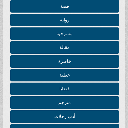
قصة
رواية
مسرحية
مقالة
خاطرة
خطبة
قضايا
مترجم
أدب رحلات