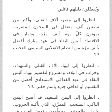
ويُفصِّلون دليلهم قائلين:
ـ انظروا إلى مصر، آلاف القتلى، وأكثر من
سبعين ألف معتقل في السجون المصرية،
يموتون كلّ يوم ألف مرّة، ودمار في
الاقتصاد...أليس البقاء في عهد مبارك أفضل
بألف مرّة من النظام الانقلابي السيسي العجيب
!!؟
ـ انظروا إلى ليبيا، آلاف القتلى والشهداء،
وخراب في البلاد، ومشروع لتقسيم ليبيا...أليس
البقاء في عهد القذافي الاستبدادي أفضل من
التقسيم أو قذافي جديد باسم حفتر...!!؟
ـ انظروا إلى اليمن السعيد، قد أصبح اليمن
الباكي، المنتحب، الممزّق، الذي تأكله الحروب،
وإيران والحوثيون يحطّمون رؤوسَ العرب في