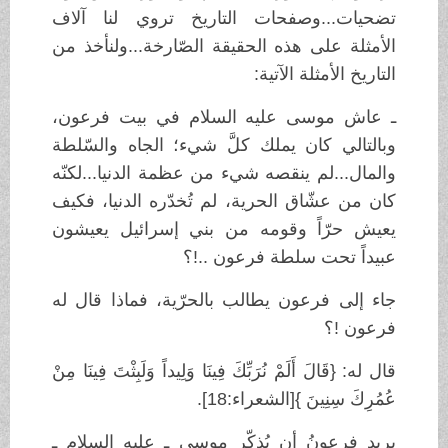
تضحيات...وصفحات التاريخ تروي لنا آلاف
الأمثلة على هذه الحقيقة الصّارخة...ولنأخذ من
التاريخ الأمثلة الآتية:
ـ عاش موسى عليه السلام في بيت فرعون،
وبالتالي كان يملك كلَّ شيء؛ الجاه والسّلطة
والمال...لم ينقصه شيء من عظمة الدنيا...لكنّه
كان من عشّاق الحرية، لم تُخدّره الدنيا، فكيف
يعيش حرّاً وقومه من بني إسرائيل يعيشون
عبيداً تحت سلطة فرعون ..!؟
جاء إلى فرعون يطالب بالحرّية، فماذا قال له
فرعون !؟
قال له: {قَالَ أَلَمْ نُرَبِّكَ فِينَا وَلِيداً وَلَبِثْتَ فِينَا مِنْ
عُمُرِكَ سِنِينَ }[الشعراء:18].
يريد فرعونُ أن يُذكّر موسى ـ عليه السلام ـ