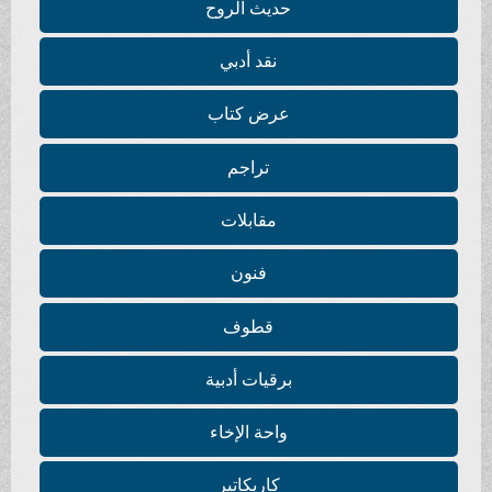
حديث الروح
نقد أدبي
عرض كتاب
تراجم
مقابلات
فنون
قطوف
برقيات أدبية
واحة الإخاء
كاريكاتير