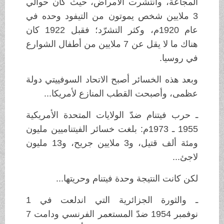
المجاعة، وانتشرت الأمراض، حيث كان حوالي
3 ملايين شخص يموتون من التيفود وحده في
عام 1920م، وكثر التشرّد؛ فقبل 1922 كان
هناك ما لا يقل عن 7 ملايين من أطفال الشوارع
في روسيا.
وبعد هذه الخسائر أصبح الاتحاد السوفييتي دولة
عظمى، وأصبحت القطب المنازع لأمريكا...
ـ حرب فيتنام ضدّ الولايات المتحدة الأمريكية
1955 ـ 1973م: بلغت خسائر الفيتناميين مليون
ومئة ألف قتيل، و3 ملايين جريح، و13 مليون
لاجئ...
لكن كانت النتيجة وحدة فيتنام وحريتها...
ـ والثورة الجزائرية التي اندلعت في 1
نوفمبر 1954 ضدّ المستعمر الفرنسي ودامت 7