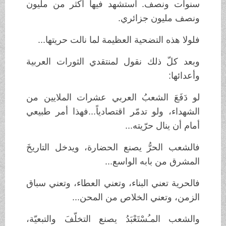
سنوات ونصف. استشهد فيها أكثر من مليون
ونصف مليون جزائري.
فلولا هذه التضحية العظيمة لما نالت حريتها...
وبعد كلّ ذلك نقول لمنتقدي الثورات العربية
وأعدائها:
لو دَفَعَ الشعبُ العربي عشرات الملايين من
الشهداء، ولو تدمّر اقتصادياً...فهذا أمر طبيعي
أمام أن ينال حرّيته...
فالشعب الحرُّ يصنع الحضارة، ويدخل التاريخَ
المشرق من بابه الواسع...
فالحرية تعني البناء، وتعني العطاء، وتعني سباق
الزمن، وتعني الخلاص من المحن...
والشعب المـُسْتَعْبَدُ يصنع التخلّفَ والتبعيّة،