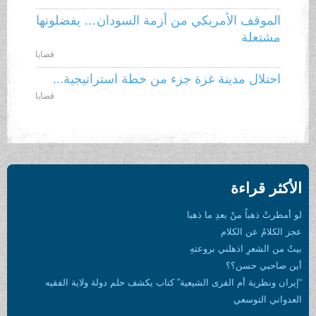
الموقف الأمريكي من أزمة السودان… يفضلونها
مشتعلة
قضايا
احتلال مدينة غزة جزء من خطة استراتيجية...
قضايا
الأكثر قراءة
لو أمطرتْ ذهباً منْ بعدِ ما ذهبا
عجز الكلامُ عن الكلام
بيتٌ من الشعرِ اذهلني بروعتهِ
أين صاحبي حسن؟؟
“إيران ونظرية أم القرى الشيعية” كتاب يكشف حلم دولة ولاية الفقيه
العدواني التوسعي