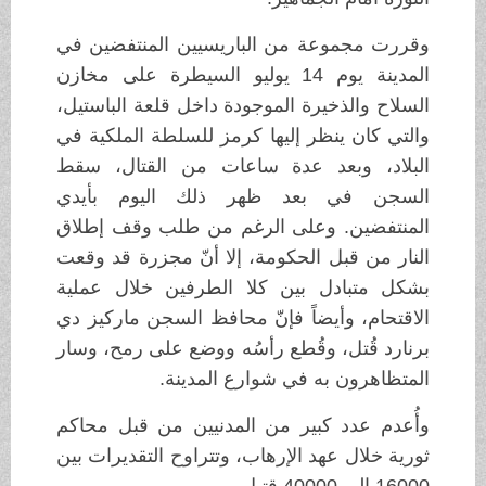
وقررت مجموعة من الباريسيين المنتفضين في
المدينة يوم 14 يوليو السيطرة على مخازن
السلاح والذخيرة الموجودة داخل قلعة الباستيل،
والتي كان ينظر إليها كرمز للسلطة الملكية في
البلاد، وبعد عدة ساعات من القتال، سقط
السجن في بعد ظهر ذلك اليوم بأيدي
المنتفضين. وعلى الرغم من طلب وقف إطلاق
النار من قبل الحكومة، إلا أنّ مجزرة قد وقعت
بشكل متبادل بين كلا الطرفين خلال عملية
الاقتحام، وأيضاً فإنّ محافظ السجن ماركيز دي
برنارد قُتل، وقُطع رأسُه ووضع على رمح، وسار
المتظاهرون به في شوارع المدينة.
وأُعدم عدد كبير من المدنيين من قبل محاكم
ثورية خلال عهد الإرهاب، وتتراوح التقديرات بين
16000 إلى 40000 قتيل.