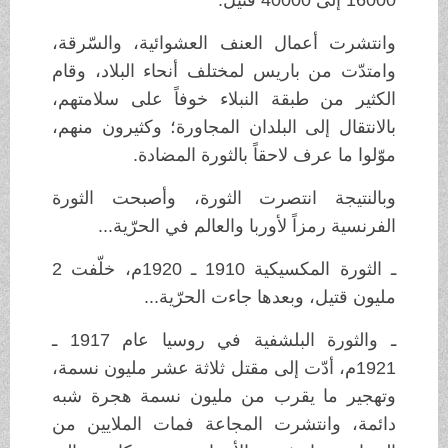
وانتشرت أعمال العنف العشوائية، والسّرقة،
وامتدّت من باريس لمختلف أنحاء البلاد، وقام
الكثير من طبقة النبلاء خوفاً على سلامتهم،
بالانتقال إلى البلدان المجاورة؛ وكثيرون منهم،
موّلوا ما عرف لاحقاً بالثورة المضادة.
وبالنتيجة انتصرت الثورة، وأصبحت الثورة
الفرنسية رمزاً لأوربا والعالم في الحرّية...
ـ الثورة المكسيكية 1910 ـ 1920م، خلّفت 2
مليون قتيل، وبعدها جاءت الحرّية...
ـ والثورة البلشفية في روسيا عام 1917 ـ
1921م، أدّت إلى مقتل ثلاثة عشر مليون نسمة،
وتهجير ما يقرب من مليون نسمة هجرة شبه
دائمة، وانتشرت المجاعة فمات الملايين من