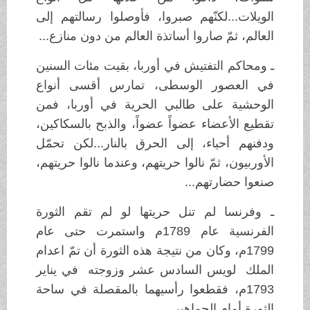
الويلات...لكنّهم صبروا، فأوصلوا رسالتهم إلى
العالم، ثمّ صاروا أساتذة العالم من دون منازع...
ـ ومحاكم التفتيش في أوربا، بقيت مئات السنين
في العصور الوسطى، تمارس أقسى أنواع
الوحشية على طالبي الحرية في أوربا، فمن
تقطيع الأعضاء عضواً عضواً، والذبح بالسكاكين،
ودفنهم أحياء، إلى الحرق بالنار...لكن تحمّل
الأوربيون، ثمّ نالوا حريتهم، وعندما نالوا حريتهم،
صنعوا حضارتهم...
ـ وفرنسا لم تنل حريتها لو لم تقم الثورة
الفرنسية عام 1789م واستمرت حتى عام
1799م، وكان من نتيجة هذه الثورة أن تمّ اعدام
الملك لويس السادس عشر وزوجته في يناير
1793م، فقطعوا رأسيهما بالمقصلة في ساحة
الثورة أمام الجماهير.