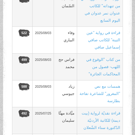
من تنهداته" للكاتب
السّمان
عدوان نمر عدوان في
اليوم السابع
قراءة في رواية “عين
وفاء
2025/08/03
522
التينة” للكاتب صافي
البياري
إسماعيل صافي
من كتاب "الوقوع في
فراس حج
2025/08/03
499
اللهب- فصول من
محمد
المحاكمات الجائرة"
همسات مع نص
زياد
2025/08/03
588
"المغرور" للشاعرة تفاحة
جيوسي
بطارسة
قراءة نقديّة لرواية (بيت
ميَّادة مهنَّا
2025/07/25
492
ديمة) للكاتبة الأردنيّة
سليمان
الدّكتورة سناء الشّعلان