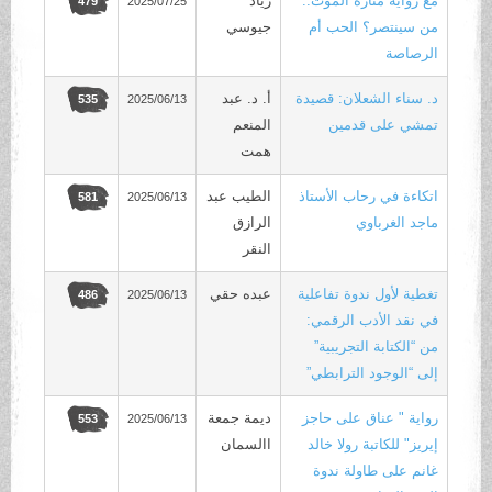
مع رواية منارة الموت..
زياد
2025/07/25
479
من سينتصر؟ الحب أم
جيوسي
الرصاصة
د. سناء الشعلان: قصيدة
أ. د. عبد
2025/06/13
535
تمشي على قدمين
المنعم
همت
اتكاءة في رحاب الأستاذ
الطيب عبد
2025/06/13
581
ماجد الغرباوي
الرازق
النقر
تغطية لأول ندوة تفاعلية
عبده حقي
2025/06/13
486
في نقد الأدب الرقمي:
من “الكتابة التجريبية”
إلى “الوجود الترابطي”
رواية " عناق على حاجز
ديمة جمعة
2025/06/13
553
إيريز" للكاتبة رولا خالد
االسمان
غانم على طاولة ندوة