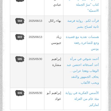
كتاب "سرّ الجملة
عبادي
الاسميّة"
قرأت لكم.. رواية فرصة
بهاء رحّال
2025/06/13
568
ثانية لصباح بشير
همسات نقدية مع قصيدة
زياد
2025/06/13
603
وجع للشاعرة رفعة
جيوسي
يونس
أحمد شوقي في مرآة
إبراهيم
2025/05/30
585
أحد أصدقائه احتضن عبد
مشارة
الوهاب وهجا عرابي…
يخاف الجمهور والنقد
ويحب الألقاب
الأسس الفكرية في رواية
إبراهيم أبو
2025/05/30
606
مئة عام من العزلة
عواد
لماركيز