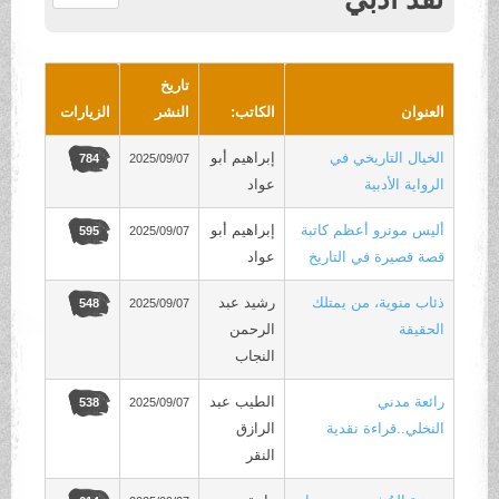
.
تاريخ
العنوان
الكاتب:
النشر
الزيارات
الخيال التاريخي في
إبراهيم أبو
2025/09/07
784
الرواية الأدبية
عواد
أليس مونرو أعظم كاتبة
إبراهيم أبو
2025/09/07
595
قصة قصيرة في التاريخ
عواد
ذئاب منوية، من يمتلك
رشيد عبد
2025/09/07
548
الحقيقة
الرحمن
النجاب
رائعة مدني
الطيب عبد
2025/09/07
538
النخلي..قراءة نقدية
الرازق
النقر