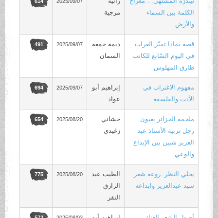
سِدرَة المُشتهى… معراج
رانية
2025/09/07
614
الكلمة بين السماء
مرجية
والأرض
قصة بماذا تميّز الغراب
ديمة جمعة
2025/09/07
491
في اليوم السّابع للكاتب
السمان
طارق المهلوس
مفهوم الاغتراب في
إبراهيم أبو
2025/09/07
694
الأدب والفلسفة
عواد
ملحمة الجزائر بعيون
حشاني
2025/08/20
654
رجل تربية الأستاذ عبد
زغيدي
العزيز شبين بين الإبداع
والوعي
يجلي النظر..روعة شعر
الطيب عبد
2025/08/20
775
سيد عبدالعزيز وابداعه
الرازق
النقر
أصول الشعر الغنائي
إبراهيم أبو
2025/08/03
572