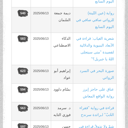
اليوم السابع
رواية (عين التّينة)
ديمة جمعة
2025/06/13
540
للروائي صافي صافي في
السّمان
اليوم السايع
شعرية الغياب: قراءة في
الذكاء
2025/06/13
583
الأبعاد البنيوية والدلالية
الاصطناعي
لقصيدة "متى سيتجلى
اللهُ يا جبريل؟"
صورة البحر في السرد
إبراهيم أبو
2025/06/13
623
الروائي
عواد
عناق على حاجز إيرز
بسّام داوود
2025/06/13
594
رواية الواقع المعاش
قراءة في رواية "فقراء
د. سرمد
2025/06/13
563
الحُبّ" لـرائدة سرندح
فوزي التايه
شمّ ولا تذوقْ قراءة في
حسن
2025/06/13
597