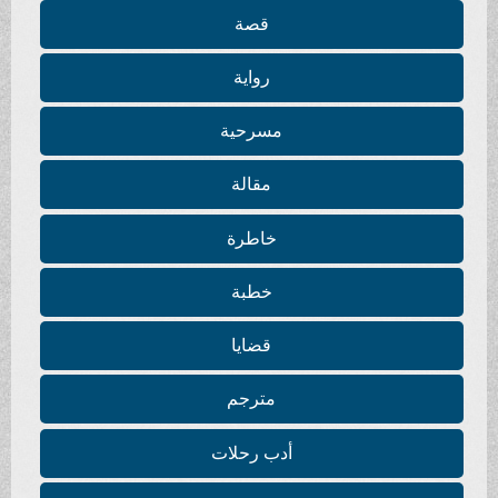
قصة
رواية
مسرحية
مقالة
خاطرة
خطبة
قضايا
مترجم
أدب رحلات