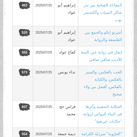
المعاناة الصحية بين بدر
إبراهيم أبو
2025/07/25
483
شاكر السياب وألكسندر
عواد
بوب
أمبرتو إيكو والجمع بين
إبراهيم أبو
2025/07/25
520
الفلسفة والرواية
عواد
إبحار في رواية عين التينة
كفاح عواد
2025/07/25
555
للأديب صافي صافي
الحب بالعكس، والسير
نداء يونس
2025/07/25
573
بالعكس، والكتابة
بالعكس، أفضل من ولاء
صحيح
الحكاية الشعبية وأثرها
فراس حج
2025/07/25
607
في البناء الروائي لرواية
محمد
"حكايات خريفية"
"الخرّوبة" سرديّة الكرامة
ديمة جمعة
2025/07/25
554