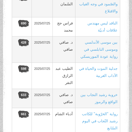
والصّمود في وجه الغياب
السّمان
والاقتلاع
الناقد ليس مهندس
فراس حج
2025/07/25
690
علاقات أدبيّة
محمد
بين موسى الأندلسي
د. صافي
2025/07/25
428
وموسى النابلسي في
صافي
رواية عودة الموريسكي
جدلية الموت والحياة في
الطيب عبد
2025/07/25
598
الآداب الغربية
الرازق
النقر
خروبة رشيد النجاب بين
د. صافي
2025/07/25
633
الواقع والرموز
صافي
رواية "الخرّوبة" للكاتب
أدباء الشام
2025/07/25
661
رشيد النّجاب في اليوم
السّابع