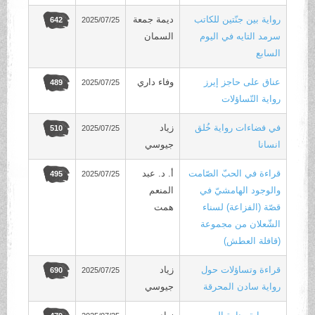
رواية بين جنّتين للكاتب
ديمة جمعة
2025/07/25
642
سرمد التايه في اليوم
السمان
السابع
عناق على حاجز إيرز
وفاء داري
2025/07/25
489
رواية التّساؤلات
في فضاءات رواية خُلق
زياد
2025/07/25
510
انسانا
جيوسي
قراءة في الحبّ الصّامت
أ. د. عبد
2025/07/25
495
والوجود الهامشيّ في
المنعم
قصّة (الفزاعة) لسناء
همت
الشّعلان من مجموعة
(قافلة العطش)
قراءة وتساؤلات حول
زياد
2025/07/25
690
رواية سادن المحرقة
جيوسي