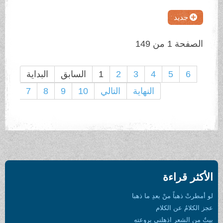
جديد
الصفحة 1 من 149
6
5
4
3
2
1
السابق
البداية
النهاية
التالي
10
9
8
7
الأكثر قراءة
لو أمطرتْ ذهباً منْ بعدِ ما ذهبا
عجز الكلامُ عن الكلام
بيتٌ من الشعرِ اذهلني بروعتهِ