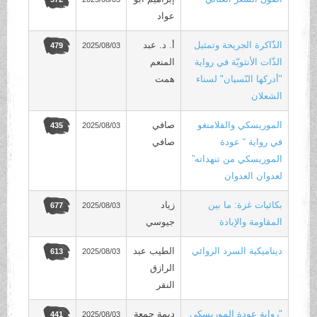
عواد
الذّاكرة الجريحة وتمثيل
أ. د. عبد
2025/08/03
479
الذّات الأنثويّة في رواية
المنعم
"أدركها النّسيان" لسناء
همت
الشعلان
الموريسكي والفلامنغو
صافي
2025/08/03
435
في رواية “ عودة
صافي
الموريسكي من تنهداته”
لعدوان العدوان
بكائيات غزة: ما بين
زياد
2025/08/03
677
المقاومة والإبادة
جيوسي
ديناميكية السرد الروائي
الطيب عبد
2025/08/03
613
الرازق
النقر
"رواية عودة الموريسكي
ديمة جمعة
2025/08/03
441