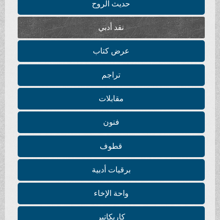
حديث الروح
نقد أدبي
عرض كتاب
تراجم
مقابلات
فنون
قطوف
برقيات أدبية
واحة الإخاء
كاريكاتير