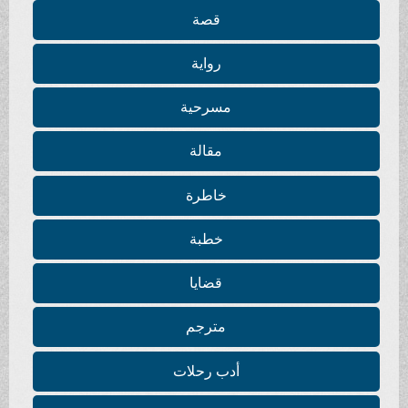
قصة
رواية
مسرحية
مقالة
خاطرة
خطبة
قضايا
مترجم
أدب رحلات