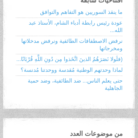
افتتاحيات سابقة
ما ينقذ السوريين هو التفاهم والتوافق
عودة رئيس رابطة أدباء الشام، الأستاذ عبد
الله...
نرفض الاصطفافات الطائفية ونرفض مدخلاتها
ومخرجاتها
(فلَولا نَصَرَهُمُ الذينَ اتَّخَذوا مِن دُونِ اللَّهِ قُرْبَانًا...
لماذا وحدتهم الوطنية مُقدسة ووحدتنا مُدنسة؟
حتى يعلم الناس... ضد الطائفية، وضد حمية
الجاهلية
من موضوعات العدد