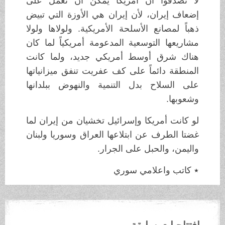
لا تصدقوا أن أمريكا يمكن أن تعمل على
إضعاف إيران، لأن إيران هي الأوزة التي تبيض
ذهباً لمصانع الأسلحة الأمريكية. ولولاها ولولا
مشاريعها التوسعية المدعومة أمريكياً لما كان
هناك شرق أوسط أمريكي جديد، ولما كانت
المنطقة دائماً على كف عفريت تنفق ميزانياتها
على السلاح بدل التنمية والنهوض ببلدانها
وشعوبها.
لو كانت أمريكا وإسرائيل تخشيان من إيران لما
غضتا الطرف عن ابتلاعها العراق وسوريا ولبنان
واليمن، والحبل على الجرار.
٭ كاتب واعلامي سوري