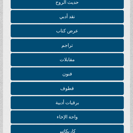
حديث الروح
نقد أدبي
عرض كتاب
تراجم
مقابلات
فنون
قطوف
برقيات أدبية
واحة الإخاء
كاريكاتير