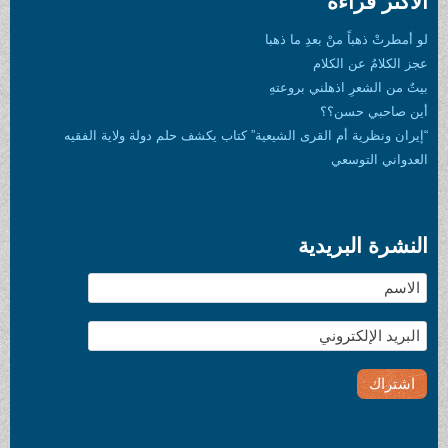
الأكثر قراءة
لو أمطرتْ ذهباً منْ بعدِ ما ذهبا
عجز الكلامُ عن الكلام
بيتٌ من الشعرِ اذهلني بروعتهِ
أين صاحبي حسن؟؟
“إيران ونظرية أم القرى الشيعية” كتاب يكشف حلم دولة ولاية الفقيه
العدواني التوسعي
النشرة البريدية