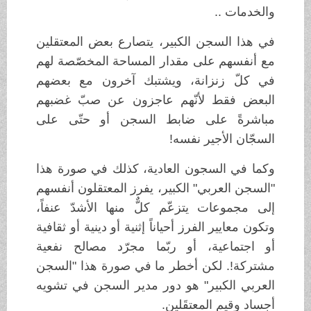
والخدمات ..
في هذا السجن الكبير، يتصارع بعض المعتقلين
مع أنفسهم على مقدار المساحة المخصّصة لهم
في كلّ زنزانة، ويشتبك آخرون مع بعضهم
البعض فقط لأنّهم عاجزون عن صبّ غضبهم
مباشرةً على ضابط السجن أو حتّى على
السجّان الأجير نفسه!
وكما في السجون العادية، كذلك في صورة هذا
"السجن العربي" الكبير، يفرز المعتقلون أنفسهم
إلى مجموعات يتزعّم كلٌّ منها الأشدّ عنفاً،
وتكون معايير الفرز أحياناً إثنية أو دينية أو ثقافية
أو اجتماعية، أو ربّما مجرّد مصالح نفعية
مشتركة!. لكن أخطر ما في صورة هذا "السجن
العربي الكبير" هو دور مدير السجن في تشويه
أجساد وقيم المعتقَلين.