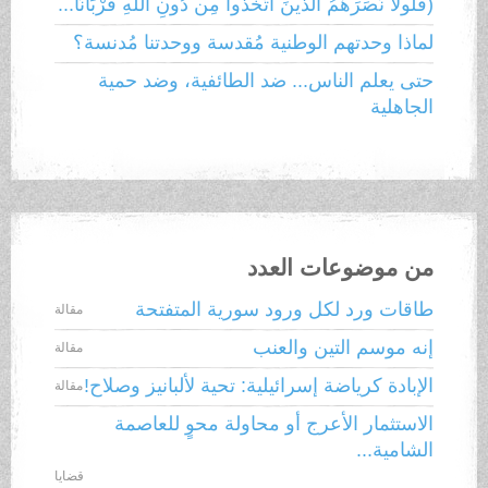
(فلَولا نَصَرَهُمُ الذينَ اتَّخَذوا مِن دُونِ اللَّهِ قُرْبَانًا...
لماذا وحدتهم الوطنية مُقدسة ووحدتنا مُدنسة؟
حتى يعلم الناس... ضد الطائفية، وضد حمية
الجاهلية
من موضوعات العدد
طاقات ورد لكل ورود سورية المتفتحة
مقالة
إنه موسم التين والعنب
مقالة
الإبادة كرياضة إسرائيلية: تحية لألبانيز وصلاح!
مقالة
الاستثمار الأعرج أو محاولة محوٍ للعاصمة
الشامية...
قضايا