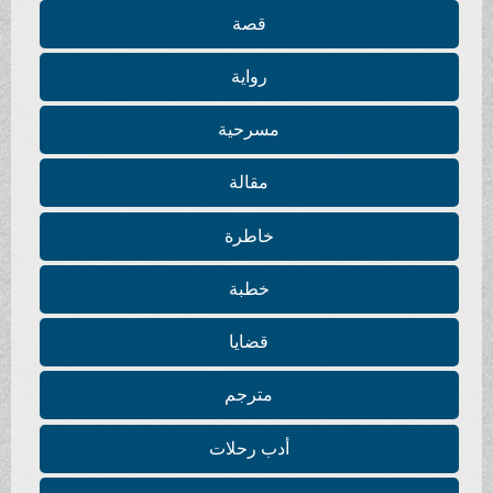
قصة
رواية
مسرحية
مقالة
خاطرة
خطبة
قضايا
مترجم
أدب رحلات