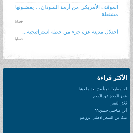
الموقف الأمريكي من أزمة السودان… يفضلونها
مشتعلة
قضايا
احتلال مدينة غزة جزء من خطة استراتيجية...
قضايا
الأكثر قراءة
لو أمطرتْ ذهباً منْ بعدِ ما ذهبا
عجز الكلامُ عن الكلام
فَجْرُ النَّفير
أين صاحبي حسن؟؟
بيتٌ من الشعرِ اذهلني بروعتهِ