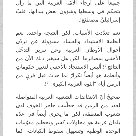
جميعاً على أرجاء الأمّة العربية التي ما زال
يتحكم في وسطها وشؤون بعض بلدانها، قلبٌ
إسرائيليٌّ مصطنَع!.
نعم تعدّدت الأسباب، لكن النتيجة واحدة. نعم
أنظمة الاستبداد والفساد مسؤولة عن تردّي
أحوال الأوطان العربية وعن تبرير التدخّل
الأجنبي بمصائرها، لكن هل سيغير ذلك الآن من
النتائج؟! أليس الاستنجاد بالأجنبي لتغيير حكوماتٍ
وأنظمة هو أيضاً تكرارٌ لما حدث قبل قرنٍ من
الزمن أيام "الثوة العربية الكبرى"؟!.
صحيحٌ أنّ الانتفاضات الشعبية العربية المتواصلة
لعقد من الزمن قد حطّمت حاجز الخوف لدى
شعوب المنطقة، لكن ما يجرى أيضاً في عدّة
بلدان عربية هو محاولات كسر وتحطيم مقوّمات
الوحدة الوطنية وتسهيل سقوط الكيانات، كما