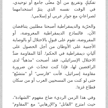
تفكيكٍ وتفريغ من أيّ معنًى جامع أو توحيدي،
في الوقت نفسه الذي يتمّ استخدامهما
لصراعاتٍ مع جوار عربي أو إسلامي!.
والحرّية والديمقراطية أصبحتا مطلبين يتناقضان
الآن، فالنماذج الديمقراطية المعروضة، أو
المفروضة، تقوم على قبولٍ بالاحتلال أو بالوصاية
الأجنبية على الأوطان من أجل الحصول على
آلياتٍ ديمقراطية في الحكم!. أمّا المقاومة ضدَّ
الاحتلال الإسرائيلي، فقد أصبحت "مذهباً" لدى
الرافضين لها، فإذا كنت تتحدّث عن ضرورة
مقاومة إسرائيل، فأنت "فارسي" أو "متشيّع"
حتى لو كنت من المسحيين العرب أو من سكان
قطاع غزة!.
وفي هذا الزمن الرديء ضاع مفهوم "الشهادة"،
حيث امتزج "القاتل" و"الإرهابي" مع "المقاوم"