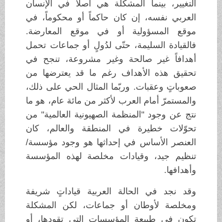
التغيير، بينما المشكلة هي أصلاً في الإنسان
العربي نفسه، إن كان حاكماً أو محكوماً، في
موقع المسؤولية أو في موقع المعارضة.
فالقيادة السليمة، حتّى لدُولٍ أو جماعات تحمل
أهدافاً غير صالحة وغير مشروعة، تنجح في
تحقيق هذه الأهداف رغم ما قد يعترضها من
صعوباتٍ وعقبات. وربّما المثال الحي على ذلك،
والمستمرّ أمام العرب لأكثر من مائة عام، هو ما
نتج عن وجود "المنظمة الصهيونية العالمية" من
تحوّلات خطيرة في المنطقة والعالم، كان
العنصر الأساس في إحداثها هو وجود مؤسسة/
تنظيم جيد، وقيادات مخلصة لهذه المؤسسة
وأهدافها.
وقد نجد في الحالة العربية قياداتٍ شريفة
ومخلصة لأوطان أو جماعات، لكن المشكلة
تكون في طبيعة المؤسسات التي تقودها، أو