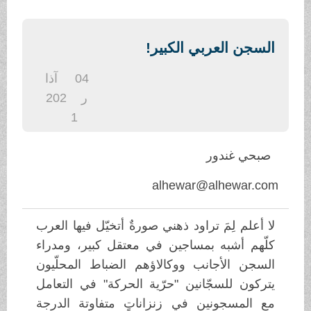
.
السجن العربي الكبير!
04
آذا
ر
202
1
صبحي غندور
alhewar@alhewar.com
لا أعلم لِمَ تراود ذهني صورةٌ أتخيّل فيها العرب
كلّهم أشبه بمساجين في معتقل كبير، ومدراء
السجن الأجانب ووكالاؤهم الضباط المحلّيون
يتركون للسجّانين "حرّية الحركة" في التعامل
مع المسجونين في زنزاناتٍ متفاوتة الدرجة