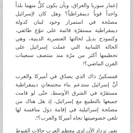
إعمار سوريا والعراق، وبأن يكون كلٌّ منهما بلداً
واحداً قوياً ديمقراطياً؟ وهل كان لإسرائيل
مصلحة في استمرار وجود لبنان كدولة
ديمقراطية مستقرّة قائمة على تنوّع طائفي،
وكنموذج بديل لحالتها العنصرية الدينية، وهي
الحالة اللبنانية التي عملت إسرائيل على
تحطيمها أكثر من مرّة منذ منتصف سبعينات
القرن الماضي؟!
فمسكينٌ ذاك الذي يصدّق في أميركا والغرب
أنَّ إسرائيل ستدعم بناء مجتمعاتٍ ديمقراطية
مستقرّة في الشرق الأوسط، حتّى لو قامت
جميعها بالتطبيع مع إسرائيل، إذ هل هناك من
مصلحة إسرائيلية في إقامة دول منافسة لها
تلغي خصوصيتها تجاه أميركا والغرب؟!.
نعم، تزداد الآن لدى معظم العرب حالات القنوط