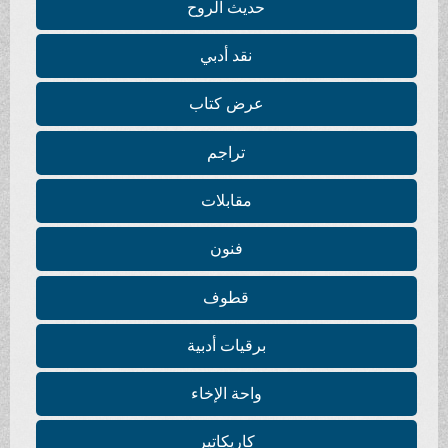
حديث الروح
نقد أدبي
عرض كتاب
تراجم
مقابلات
فنون
قطوف
برقيات أدبية
واحة الإخاء
كاريكاتير