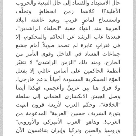
حال الاستبداد والفساد إلى حال التبعية والحروب
الأهلية؟! كلاهما زمن انحطاطٍ وتخلّف
واستنساخ لماضٍ قريبٍ وبعيد عاشته البلاد
العربية منذ انتهاء حقبة "الخلفاء الراشدين"،
فبعدها غاب الرشد عن الحاكم والمحكوم، إلا
في فتراتٍ عابرة لم تصمد طويلاً أمام جشع
جماعات الفساد في الداخل وقوى التآمر من
الخارج. ومنذ ذلك "الزمن الراشدي" لا تتغيّر
أنظمة الحاكمين على أساس عائلي إلا بفعل
القوّة العسكرية المسنودة أحياناً بدعمٍ خارجي!.
ولا فرق هنا بين عربيٍّ وأعجمي، فهكذا أيضاً
وصل الجيش الانكشاري العثماني إلى سلطة
"الخلافة"، وحكَم العرب لأربعة قرون انتهت
بثورة الشريف حسين "العربية" المدعومة من
الغرب!. وهاهو "الغرب الأميركي والأوروبي"
وروسيا والصين وتركيا وإيران يتنافسون الآن