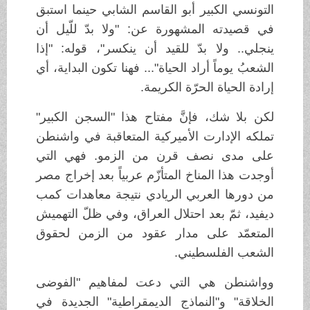
التونسي الكبير أبو القاسم الشابي حينما استبق
في قصيدته المشهورة عن: "ولا بدّ للّيل أن
ينجلي.. ولا بدّ للقيد أن ينكسر"، قوله: "إذا
الشعبُ يوماً أراد الحياة"... فهنا تكون البداية، أي
إرادة الحياة الحرّة الكريمة.
لكن بلا شك، فإنَّ مفتاح هذا "السجن الكبير"
تملكه الإدارت الأميركية المتعاقبة في واشنطن
على مدى نصف قرن من الزمو. فهي التي
أوجدت هذا المناخ المتأزّم عربياً بعد إخراج مصر
من دورها العربي الريادي نتيجة معاهدات كمب
ديفيد، ثمّ بعد احتلال العراق، وفي ظلّ التهميش
المتعمّد على مدار عقود من الزمن لحقوق
الشعب الفلسطيني.
وواشنطن هي التي دعت لمفاهيم "الفوضى
الخلاقة" و"النماذج الديمقراطية" الجديدة في