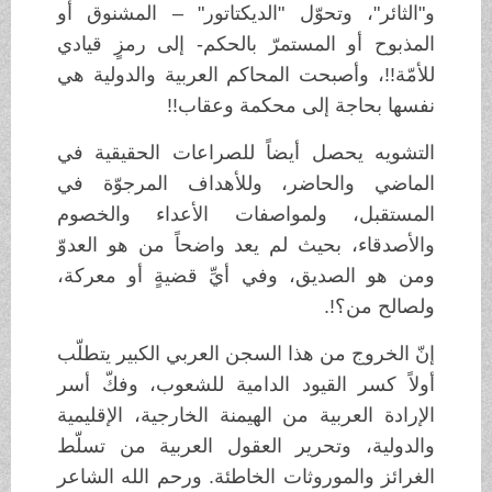
و"الثائر"، وتحوّل "الديكتاتور" – المشنوق أو
المذبوح أو المستمرّ بالحكم- إلى رمزٍ قيادي
للأمّة!!، وأصبحت المحاكم العربية والدولية هي
نفسها بحاجة إلى محكمة وعقاب!!
التشويه يحصل أيضاً للصراعات الحقيقية في
الماضي والحاضر، وللأهداف المرجوّة في
المستقبل، ولمواصفات الأعداء والخصوم
والأصدقاء، بحيث لم يعد واضحاً من هو العدوّ
ومن هو الصديق، وفي أيِّ قضيةٍ أو معركة،
ولصالح من؟!.
إنّ الخروج من هذا السجن العربي الكبير يتطلّب
أولاً كسر القيود الدامية للشعوب، وفكّ أسر
الإرادة العربية من الهيمنة الخارجية، الإقليمية
والدولية، وتحرير العقول العربية من تسلّط
الغرائز والموروثات الخاطئة. ورحم الله الشاعر