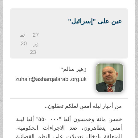
.
عين على "إسرائيل"
27
تم
وز
20
23
زهير سالم*
zuhair@asharqalarabi.org.uk
من أخبار ليلة أمس لعلكم تعقلون..
خمس مائة وخمسون ألفا "٠٠٠ ٥٥٠" ألفا ليلة
أمس يتظاهرون، ضد الاجراءات الحكومية،
المتعلقة بإدخال تعديلات على النظم القضائية