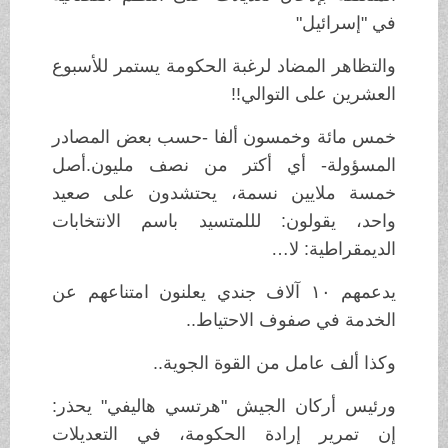
في "إسرائيل"
والتظاهر المضاد لرغبة الحكومة يستمر للأسبوع
العشرين على التوالي!!
خمس مائة وخمسون ألفا -حسب بعض المصادر
المسؤولة- أي أكتر من نصف مليون.أصل
خمسة ملايين نسمة، يحتشدون على صعيد
واحد، يقولون: لللمتسيد باسم الانتخابات
الديمقراطية: لا…
يدعمهم ١٠ آلاف جندي يعلنون امتناعهم عن
الخدمة في صفوف الاحتياط..
وكذا ألف عامل من القوة الجوية..
ورئيس أركان الجيش "هرتسي هاليفي" يحذر:
إن تمرير إرادة الحكومة، في التعديلات