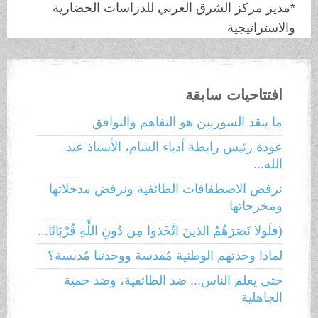
*مدير مركز الشرق العربي للدراسات الحضارية
والاستراتيجية
افتتاحيات سابقة
ما ينقذ السوريين هو التفاهم والتوافق
عودة رئيس رابطة أدباء الشام، الأستاذ عبد
الله...
نرفض الاصطفافات الطائفية ونرفض مدخلاتها
ومخرجاتها
(فلَولا نَصَرَهُمُ الذينَ اتَّخَذوا مِن دُونِ اللَّهِ قُرْبَانًا...
لماذا وحدتهم الوطنية مُقدسة ووحدتنا مُدنسة؟
حتى يعلم الناس... ضد الطائفية، وضد حمية
الجاهلية