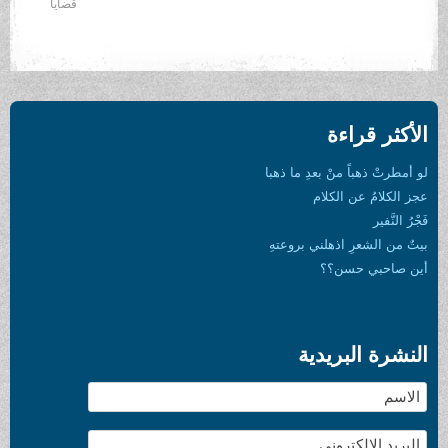
قضايا
الأكثر قراءة
لو أمطرتْ ذهباً منْ بعدِ ما ذهبا
عجز الكلامُ عن الكلام
فَجْرُ النَّفير
بيتٌ من الشعرِ اذهلني بروعتهِ
أين صاحبي حسن؟؟
النشرة البريدية