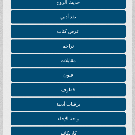
حديث الروح
نقد أدبي
عرض كتاب
تراجم
مقابلات
فنون
قطوف
برقيات أدبية
واحة الإخاء
كاريكاتير