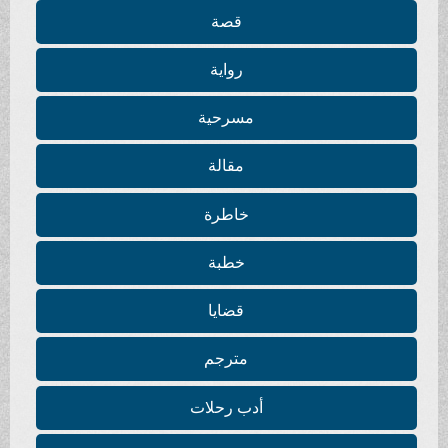
قصة
رواية
مسرحية
مقالة
خاطرة
خطبة
قضايا
مترجم
أدب رحلات