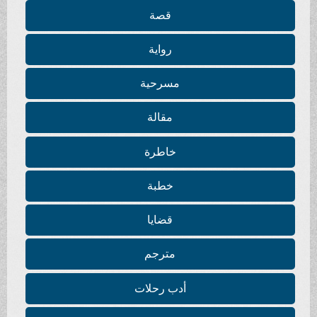
قصة
رواية
مسرحية
مقالة
خاطرة
خطبة
قضايا
مترجم
أدب رحلات