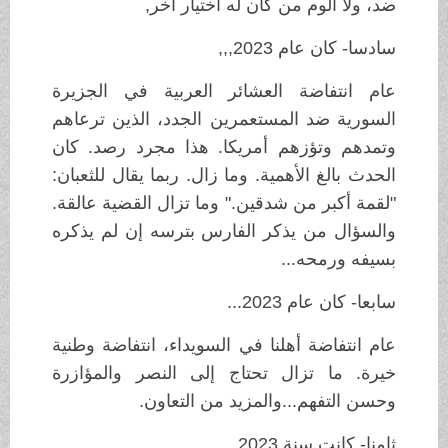
ضد، ولا ألوم من كان له اختيار آخر,
سادسا- كان عام 2023,,,
عام انتفاضة العشائر العربية في الجزيرة
السورية ضد المستعمرين الجدد، الذين ترعاهم
وتمدهم وتؤزهم أمريكا. هذا مجرد رصد. كان
الحدث بالغ الأهمية. وما زال. ربما يقال للثعبان:
"لقمة أكبر من شدقين." وما تزال القضية عالقة.
والسؤال من يذكر الفارس بترسه إن لم يذكره
بسيفه ورمحه...
سابعا- كان عام 2023...
عام انتفاضة أهلنا في السويداء، انتفاضة وطنية
خيرة. ما تزال تحتاج إلى النصر والمؤازرة
وحسن التفهم...والمزيد من التعاون.
ثامنا- كانت سنة 2023...