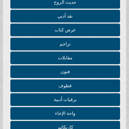
حديث الروح
نقد أدبي
عرض كتاب
تراجم
مقابلات
فنون
قطوف
برقيات أدبية
واحة الإخاء
كاريكاتير