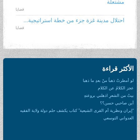
مشتعلة
قضايا
احتلال مدينة غزة جزء من خطة استراتيجية...
قضايا
الأكثر قراءة
لو أمطرتْ ذهباً منْ بعدِ ما ذهبا
عجز الكلامُ عن الكلام
بيتٌ من الشعرِ اذهلني بروعتهِ
أين صاحبي حسن؟؟
“إيران ونظرية أم القرى الشيعية” كتاب يكشف حلم دولة ولاية الفقيه
العدواني التوسعي