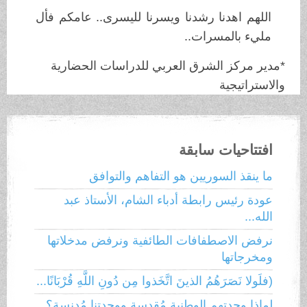
اللهم اهدنا رشدنا ويسرنا لليسرى.. عامكم فأل
مليء بالمسرات..
*مدير مركز الشرق العربي للدراسات الحضارية
والاستراتيجية
افتتاحيات سابقة
ما ينقذ السوريين هو التفاهم والتوافق
عودة رئيس رابطة أدباء الشام، الأستاذ عبد
الله...
نرفض الاصطفافات الطائفية ونرفض مدخلاتها
ومخرجاتها
(فلَولا نَصَرَهُمُ الذينَ اتَّخَذوا مِن دُونِ اللَّهِ قُرْبَانًا...
لماذا وحدتهم الوطنية مُقدسة ووحدتنا مُدنسة؟