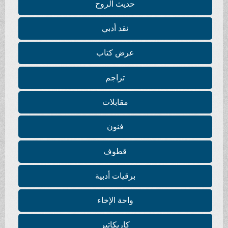
حديث الروح
نقد أدبي
عرض كتاب
تراجم
مقابلات
فنون
قطوف
برقيات أدبية
واحة الإخاء
كاريكاتير