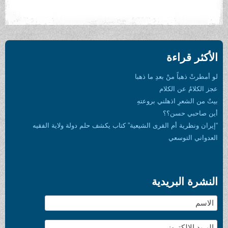
الأكثر قراءة
لو أمطرتْ ذهباً منْ بعدِ ما ذهبا
عجز الكلامُ عن الكلام
بيتٌ من الشعرِ اذهلني بروعتهِ
أين صاحبي حسن؟؟
“إيران ونظرية أم القرى الشيعية” كتاب يكشف حلم دولة ولاية الفقيه
العدواني التوسعي
النشرة البريدية