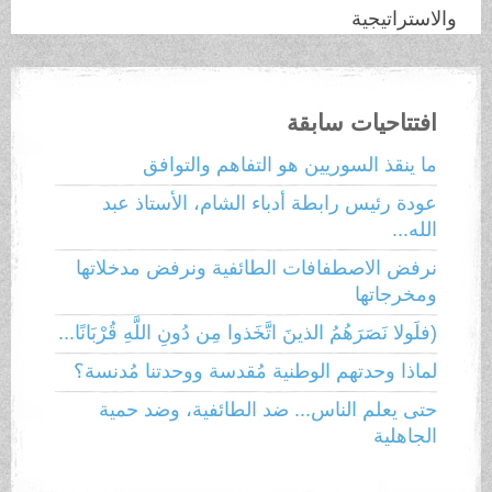
والاستراتيجية
افتتاحيات سابقة
ما ينقذ السوريين هو التفاهم والتوافق
عودة رئيس رابطة أدباء الشام، الأستاذ عبد
الله...
نرفض الاصطفافات الطائفية ونرفض مدخلاتها
ومخرجاتها
(فلَولا نَصَرَهُمُ الذينَ اتَّخَذوا مِن دُونِ اللَّهِ قُرْبَانًا...
لماذا وحدتهم الوطنية مُقدسة ووحدتنا مُدنسة؟
حتى يعلم الناس... ضد الطائفية، وضد حمية
الجاهلية