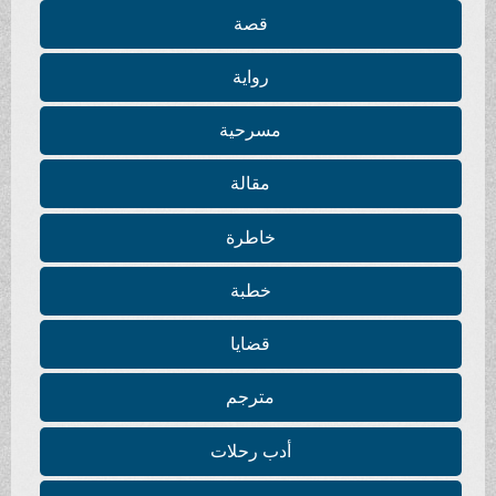
قصة
رواية
مسرحية
مقالة
خاطرة
خطبة
قضايا
مترجم
أدب رحلات