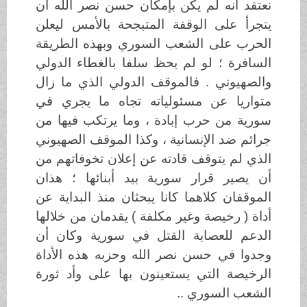
نعتقد أنه لم يكن بإمكان حسن نصر الله أن
يتجرأ على الوقفة المتبجحة بالأمس ليعلن
الحرب على الشعب السوري وبهذه الطريقة
السافرة ؛ لو لم يحظ سلفا بالغطاء الدولي
والصهيوني . فالموقف الدولي الذي ما زال
متواريا عن مسئولياته تجاه ما يجري في
سورية من حرب إبادة ، وما يرتكب فيها من
جرائم ضد الإنسانية ، وكذا الموقف الصهيوني
الذي لم يتوقف قادته عن إعلان تخوفاتهم من
أن يصير قرار سورية بيد أبنائها ؛ هذان
الموقفان كلاهما كانا يبحثان منذ البداية عن
أداة ( رخيصة وغير مكلفة ) يقدمان من خلالها
الدعم للعصابة القتل في سورية وكان أن
وجدوا في حسن نصر الله وحزبه هذه الأداة
الرخيصة التي يستعينون بها على وأد ثورة
الشعب السوري ..