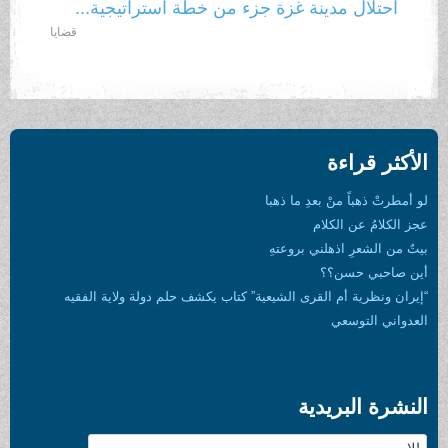
احتلال مدينة غزة جزء من خطة استراتيجية...
قضايا
الأكثر قراءة
لو أمطرتْ ذهباً منْ بعدِ ما ذهبا
عجز الكلامُ عن الكلام
بيتٌ من الشعرِ اذهلني بروعتهِ
أين صاحبي حسن؟؟
“إيران ونظرية أم القرى الشيعية” كتاب يكشف حلم دولة ولاية الفقيه
العدواني التوسعي
النشرة البريدية