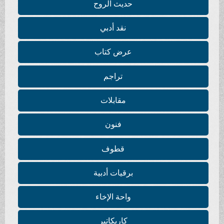
حديث الروح
نقد أدبي
عرض كتاب
تراجم
مقابلات
فنون
قطوف
برقيات أدبية
واحة الإخاء
كاريكاتير