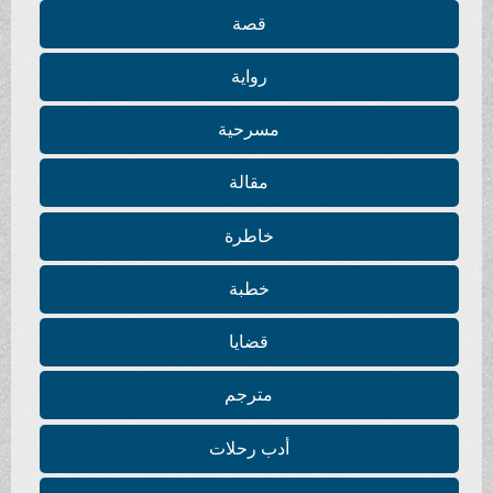
قصة
رواية
مسرحية
مقالة
خاطرة
خطبة
قضايا
مترجم
أدب رحلات