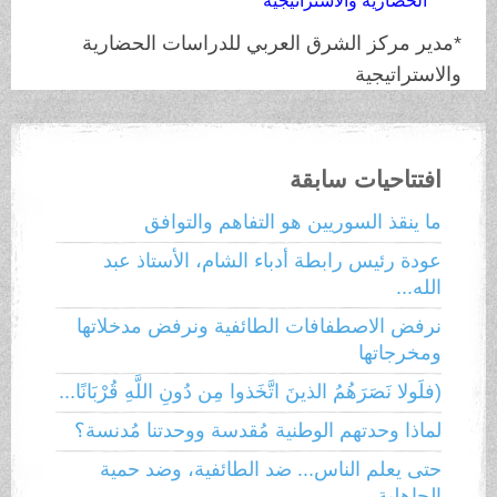
الحضارية والاستراتيجية
*مدير مركز الشرق العربي للدراسات الحضارية
والاستراتيجية
افتتاحيات سابقة
ما ينقذ السوريين هو التفاهم والتوافق
عودة رئيس رابطة أدباء الشام، الأستاذ عبد
الله...
نرفض الاصطفافات الطائفية ونرفض مدخلاتها
ومخرجاتها
(فلَولا نَصَرَهُمُ الذينَ اتَّخَذوا مِن دُونِ اللَّهِ قُرْبَانًا...
لماذا وحدتهم الوطنية مُقدسة ووحدتنا مُدنسة؟
حتى يعلم الناس... ضد الطائفية، وضد حمية
الجاهلية