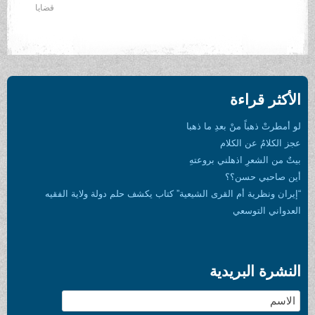
قضايا
الأكثر قراءة
لو أمطرتْ ذهباً منْ بعدِ ما ذهبا
عجز الكلامُ عن الكلام
بيتٌ من الشعرِ اذهلني بروعتهِ
أين صاحبي حسن؟؟
“إيران ونظرية أم القرى الشيعية” كتاب يكشف حلم دولة ولاية الفقيه
العدواني التوسعي
النشرة البريدية