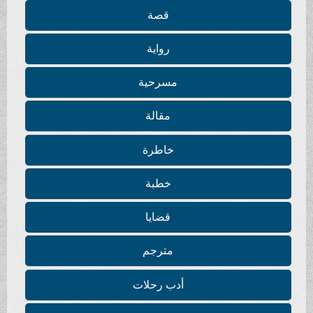
قصة
رواية
مسرحية
مقالة
خاطرة
خطبة
قضايا
مترجم
أدب رحلات