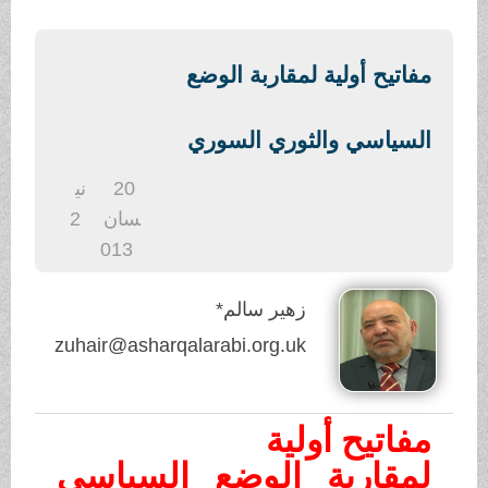
.
مفاتيح أولية لمقاربة الوضع
السياسي والثوري السوري
20
ني
سان
2
013
زهير سالم*
zuhair@asharqalarabi.org.uk
مفاتيح أولية
لمقاربة الوضع السياسي