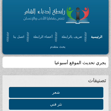
الرئيسية
تعريف بالرابطة
أعضاء الرابطة
اتصل بنا
بحث متقدم
تجمّعٌ أدبي ، ثقافي ، مفتوح ، يسعى إلى الإسهام في
بلورة رؤيا أدبية حضارية ، من خلال أدب سامٍ ملتزم
تصنيفات
شعر
نثر فني