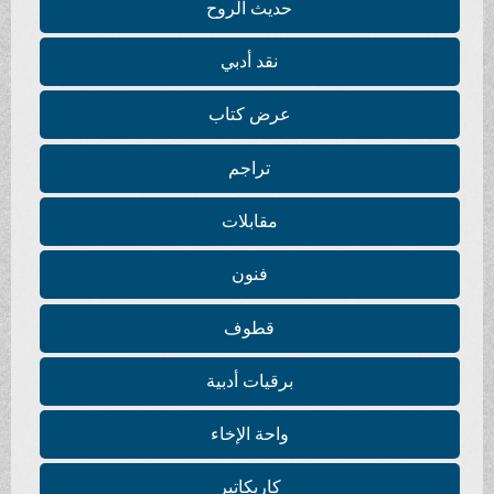
حديث الروح
نقد أدبي
عرض كتاب
تراجم
مقابلات
فنون
قطوف
برقيات أدبية
واحة الإخاء
كاريكاتير