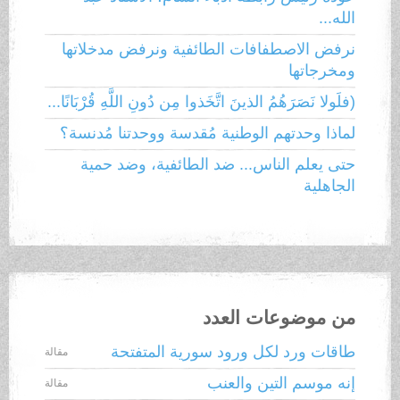
الله...
نرفض الاصطفافات الطائفية ونرفض مدخلاتها
ومخرجاتها
(فلَولا نَصَرَهُمُ الذينَ اتَّخَذوا مِن دُونِ اللَّهِ قُرْبَانًا...
لماذا وحدتهم الوطنية مُقدسة ووحدتنا مُدنسة؟
حتى يعلم الناس... ضد الطائفية، وضد حمية
الجاهلية
من موضوعات العدد
طاقات ورد لكل ورود سورية المتفتحة
مقالة
إنه موسم التين والعنب
مقالة