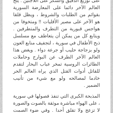
على توزيع الدقيق والسكر على اللاجئين . يلح
العالم الآخر دائما على المعارضة السورية
بقوائم من الطلبات والشروط ، ويظل قلقا
هو الآخر على مصير الأقليات !! ومتخوفا من
هواجس قبورية من التطرف والمتطرفين .
ويتابع كل من يمكن أن يتعاطف مع مسلسل
ذبح الأطفال في سورية ، لتجفيف منابع العون
ولو بزجاجة حليب أو جرعة دواء . ويغض هذا
العالم الآخر الطرف عن البوارج وحاملات
الطائرات الروسية تمخر عباب البحار لتقدم
للقاتل أدوات القتل الذي يراه العالم الحر
خادما لمصالحه ولو مع شيء من تأنيب
الضمير .
المذبحة الكبرى التي تنفذ فصولها في سورية
، على الهواء مباشرة موثقة بالصوت والصورة
لا تزعج ولا تقلق أحدا . وفي ضوء الصمت