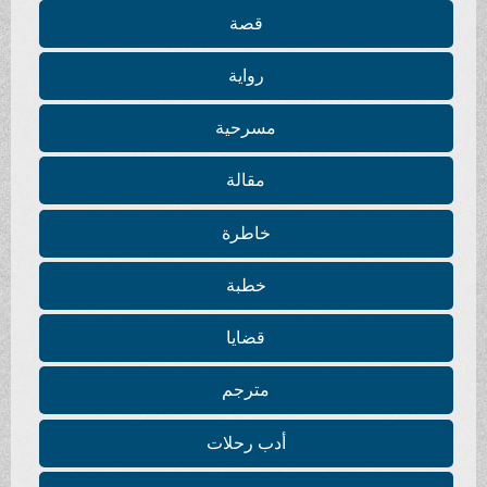
قصة
رواية
مسرحية
مقالة
خاطرة
خطبة
قضايا
مترجم
أدب رحلات