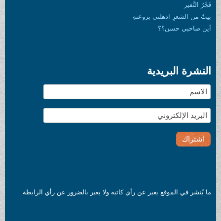
فَجْرُ النَّفير
بيتٌ من الشعرِ اذهلني بروعتهِ
أين صاحبي حسن؟؟
النشرة البريدية
ما يُنشر في الموقع يعبر عن رأي كاتبه ولا يعبر بالضرور عن رأي الرابطة