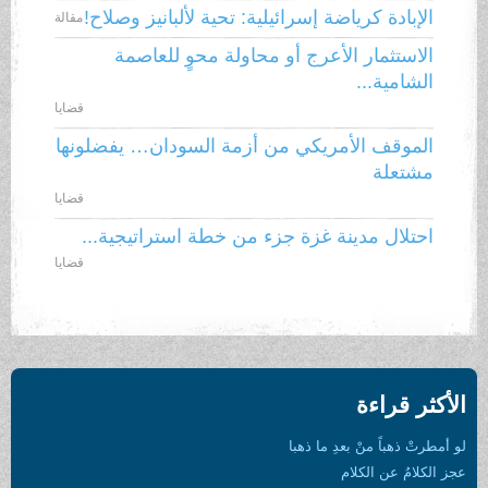
الإبادة كرياضة إسرائيلية: تحية لألبانيز وصلاح!
مقالة
الاستثمار الأعرج أو محاولة محوٍ للعاصمة
الشامية...
قضايا
الموقف الأمريكي من أزمة السودان… يفضلونها
مشتعلة
قضايا
احتلال مدينة غزة جزء من خطة استراتيجية...
قضايا
الأكثر قراءة
لو أمطرتْ ذهباً منْ بعدِ ما ذهبا
عجز الكلامُ عن الكلام