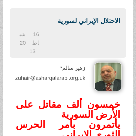
.
الاحتلال الإيراني لسورية
16
شب
اط
20
13
زهير سالم*
zuhair@asharqalarabi.org.uk
خمسون ألف مقاتل على
الأرض السورية
يأتمرون بأمر الحرس
الثوري الإيراني