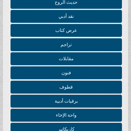
حديث الروح
نقد أدبي
عرض كتاب
تراجم
مقابلات
فنون
قطوف
برقيات أدبية
واحة الإخاء
كاريكاتير