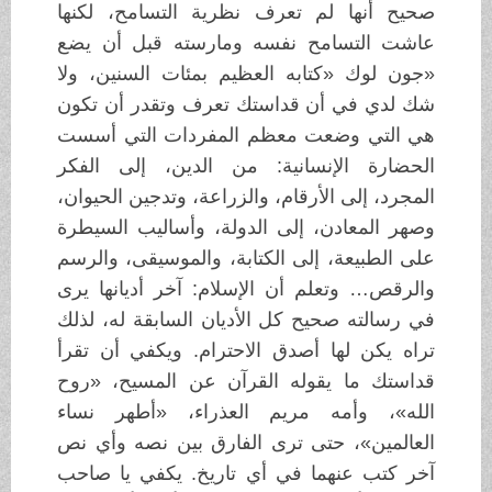
صحيح أنها لم تعرف نظرية التسامح، لكنها
عاشت التسامح نفسه ومارسته قبل أن يضع
«جون لوك «كتابه العظيم بمئات السنين، ولا
شك لدي في أن قداستك تعرف وتقدر أن تكون
هي التي وضعت معظم المفردات التي أسست
الحضارة الإنسانية: من الدين، إلى الفكر
المجرد، إلى الأرقام، والزراعة، وتدجين الحيوان،
وصهر المعادن، إلى الدولة، وأساليب السيطرة
على الطبيعة، إلى الكتابة، والموسيقى، والرسم
والرقص… وتعلم أن الإسلام: آخر أديانها يرى
في رسالته صحيح كل الأديان السابقة له، لذلك
تراه يكن لها أصدق الاحترام. ويكفي أن تقرأ
قداستك ما يقوله القرآن عن المسيح، «روح
الله»، وأمه مريم العذراء، «أطهر نساء
العالمين»، حتى ترى الفارق بين نصه وأي نص
آخر كتب عنهما في أي تاريخ. يكفي يا صاحب