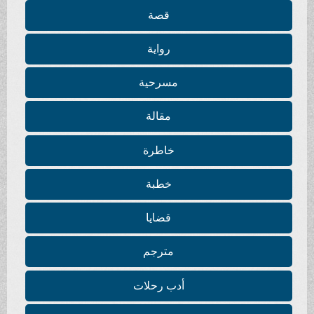
قصة
رواية
مسرحية
مقالة
خاطرة
خطبة
قضايا
مترجم
أدب رحلات