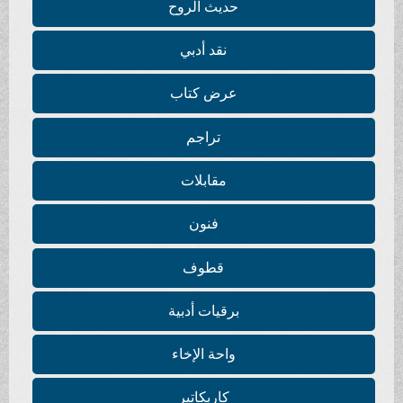
حديث الروح
نقد أدبي
عرض كتاب
تراجم
مقابلات
فنون
قطوف
برقيات أدبية
واحة الإخاء
كاريكاتير