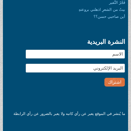
فَجْرُ النَّفير
بيتٌ من الشعرِ اذهلني بروعتهِ
أين صاحبي حسن؟؟
النشرة البريدية
ما يُنشر في الموقع يعبر عن رأي كاتبه ولا يعبر بالضرور عن رأي الرابطة