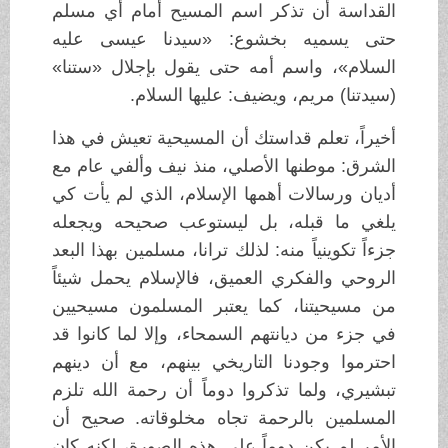
القداسة أن تذكر اسم المسيح أمام أي مسلم
حتى يسميه بخشوع: «سيدنا عيسى عليه
السلام»، واسم أمه حتى يقول بإجلال «ستنا»
(سيدتنا) مريم، ويضيف: عليها السلام.
أخيراً، تعلم قداستك أن المسيحية تعيش في هذا
الشرق: موطنها الأصلي، منذ نيف وألفي عام مع
أديان ورسالات أهمها الإسلام، الذي لم يأت كي
يلغي ما قبله، بل ليستوعب صحيحه ويجعله
جزءاً تكوينياً منه: لذلك ترانا، مسلمين بهذا البعد
الروحي والفكري العميق، فالإسلام يحمل شيئاً
من مسيحيتنا، كما يعتبر المسلمون مسيحيين
في جزء من ديانتهم السمحاء، وإلا لما كانوا قد
احترموا وجودنا التاريخي بينهم، مع أن دينهم
تبشيري، ولما تذكروا دوماً أن رحمة الله تلزم
المسلمين بالرحمة تجاه مخلوقاته. صحيح أن
الأمر لم يكن دوماً على هذه الصورة، لكنه كان