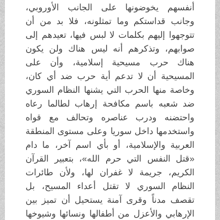
أنفسهم يخوضونها على الجانب الأوروبي،
وجانب قداستكم وما تمثلونه، فلا بد من أن
تتوجهوا إليهم بكلمات لا لبس فيها، تعيدهم إلى
صوابهم، وتذكرهم أنه ليس هناك ولن يكون
هناك حرب مسيحية إسلامية، وأن على
المسيحية أن لا تدعم أية حرب ضد أي كان،
وخاصة منها الحرب التي يشنها النظام السوري
ضد شعبه باسم مكافحة إرهاب لطالما رعاه
واحتضنه ودرب عناصره وتحالف مع قواه
واستخدمها داخل سوريا وعلى مستوى المنطقة
العربية والإسلامية، أو بأي اسم آخر، ما دام
«قتل النفس التي حرم الله»، بتعبير القرآن
الكريم، جريمة لا غفران لها، ولأن طائرات
النظام السوري لا تقتل أعداء المسيح، بل
تقصف مدناً وقرى آمنة يستحيل أن تميز بين
الإرهابي والأعزل من أطفالها ونسائها وشيوخها