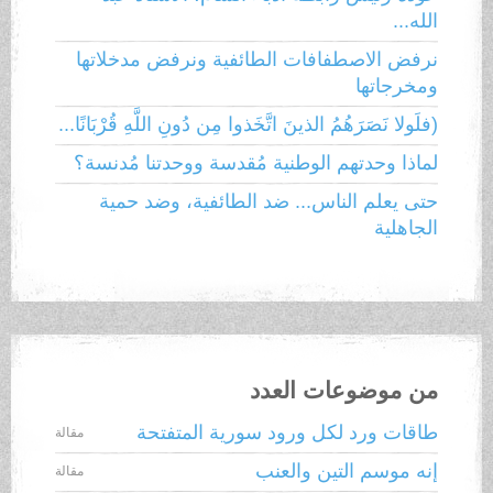
الله...
نرفض الاصطفافات الطائفية ونرفض مدخلاتها
ومخرجاتها
(فلَولا نَصَرَهُمُ الذينَ اتَّخَذوا مِن دُونِ اللَّهِ قُرْبَانًا...
لماذا وحدتهم الوطنية مُقدسة ووحدتنا مُدنسة؟
حتى يعلم الناس... ضد الطائفية، وضد حمية
الجاهلية
من موضوعات العدد
طاقات ورد لكل ورود سورية المتفتحة
مقالة
إنه موسم التين والعنب
مقالة