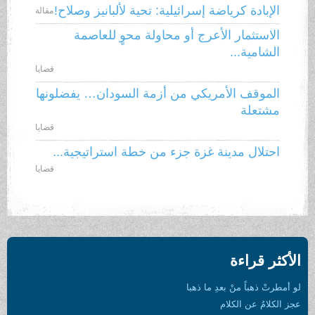
الإبادة كرياضة إسرائيلية: تحية لألبانيز وصلاح!
مقالة
الاستثمار الأعرج أو محاولة محوٍ للعاصمة
الشامية...
قضايا
الموقف الأمريكي من أزمة السودان… يفضلونها
مشتعلة
قضايا
احتلال مدينة غزة جزء من خطة استراتيجية...
قضايا
الأكثر قراءة
لو أمطرتْ ذهباً منْ بعدِ ما ذهبا
عجز الكلامُ عن الكلام