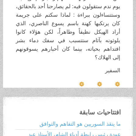
يوم ندم ستقولون فيه: لم يصارحنا أحد بالحقائق،
وستتساءلون ببراءة : لماذا سكتم على جريمة
كان يرتكبها كهنة باسم يسوع الناصري، الذي
أراد الهيكل نظيفاً وطاهراً، لكن هؤلاء كانوا
يلوثونه بآثام ستتسبب في سفك دماء بشر
افتداهم بحياته، بينما كان أحبارهم يسوقونهم
إلى الهلاك؟
السفير
افتتاحيات سابقة
ما ينقذ السوريين هو التفاهم والتوافق
عودة رئيس رابطة أدباء الشام، الأستاذ عبد