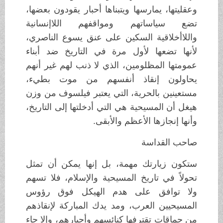
وعقليتها، يمارسها ويتبناها أحبار يقودون بعضها،
تضع سياساتهم ومواقفهم اللاإنسانية
واللاأخلاقية السكين على عنق يسوع الناصري،
لأنها تضعها لأول مرة في التاريخ ضد أبناء
عمومتها المظلومين، الذي لا ذنب لهم غير أنهم
يحاولون إنقاذ أنفسهم من موت بطيء،
مستعينين بالحرية، التي يعتبر فيلسوف من وزن
هيغل أن المسيحية هي التي أدخلتها إلى التاريخ،
وأنها إنجازها الأعظم والأبقى.
صاحب القداسة
ستكون زيارتك مهمة، بل إنها يمكن أن تمثل
تحولاً في تاريخ المسيحية والإسلام، فلا تسهم
ولا توافق على هدم الهيكل فوق رؤوس
المسيحيين العرب، ومد يدك المباركة لإنقاذهم
من حماقات تقترفها كنائسهم وأحبارهم، وإلا جاء