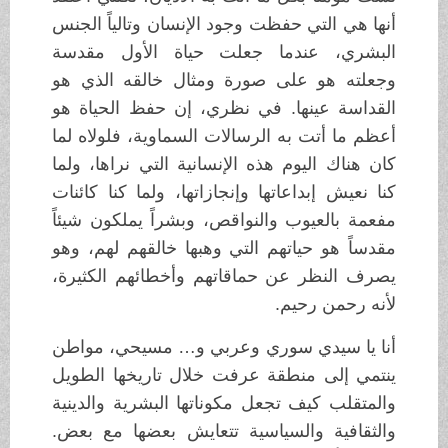
أنها هي التي حفظت وجود الإنسان وتالياً الجنس
البشري، عندما جعلت حياة الأول مقدسة
وجعلته هو على صورة ومثال خالقه الذي هو
القداسة عينها. في نظري، إن حفظ الحياة هو
أعظم ما أتت به الرسالات السماوية، فلولاه لما
كان هناك اليوم هذه الإنسانية التي نراها، ولما
كنا نعيش إبداعاتها وإنجازاتها، ولما كنا كائنات
مفعمة بالعيوب والنواقص، وبشراً يملكون شيئاً
مقدساً هو حياتهم التي وهبها خالقهم لهم، وهو
يصرف النظر عن حماقاتهم وأخطائهم الكثيرة،
لأنه رحمن رحيم.
أنا يا سيدي سوري وعربي و… مسيحي، مواطن
ينتمي إلى منطقة عرفت خلال تاريخها الطويل
والمتقلب كيف تجعل مكوناتها البشرية والدينية
والثقافية والسياسية تتعايش بعضها مع بعض.