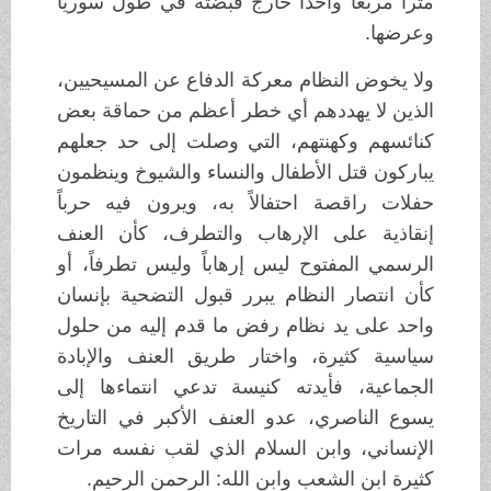
متراً مربعاً واحداً خارج قبضته في طول سوريا
وعرضها.
ولا يخوض النظام معركة الدفاع عن المسيحيين،
الذين لا يهددهم أي خطر أعظم من حماقة بعض
كنائسهم وكهنتهم، التي وصلت إلى حد جعلهم
يباركون قتل الأطفال والنساء والشيوخ وينظمون
حفلات راقصة احتفالاً به، ويرون فيه حرباً
إنقاذية على الإرهاب والتطرف، كأن العنف
الرسمي المفتوح ليس إرهاباً وليس تطرفاً، أو
كأن انتصار النظام يبرر قبول التضحية بإنسان
واحد على يد نظام رفض ما قدم إليه من حلول
سياسية كثيرة، واختار طريق العنف والإبادة
الجماعية، فأيدته كنيسة تدعي انتماءها إلى
يسوع الناصري، عدو العنف الأكبر في التاريخ
الإنساني، وابن السلام الذي لقب نفسه مرات
كثيرة ابن الشعب وابن الله: الرحمن الرحيم.