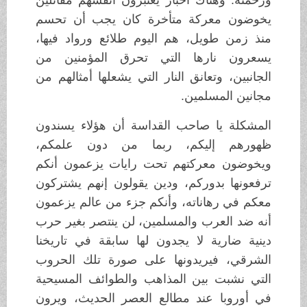
يخوضون معركة متأخرة كان يجب أن تحسم
منذ زمن طويل، هم اليوم طلائع ورواد فيها،
يسعرون نارها التي تحرق المؤمنين من
الجانبين، وتعانق النار التي يشعلها أمثالهم من
مجانين المسلمين.
المشكلة يا صاحب القداسة أن هؤلاء يسندون
ظهورهم إليكم، ربما من دون علمكم،
ويخوضون معركتهم تحت رايات يزعمون أنكم
ترفعونها بدوركم، ودين يقولون إنهم يشتركون
معكم في رهاناته، وأنكم جزء من عالم يزعمون
أنه ضد العرب والمسلمين، لن ينتصر بغير حرب
دينية ضارية لا يجدون لها سابقة في تاريخنا
الشرقي، فيريدونها على صورة تلك الحروب
التي نشبت بين المذاهب والطوائف المسيحية
في أوروبا عند مطالع العصر الحديث، ويرون