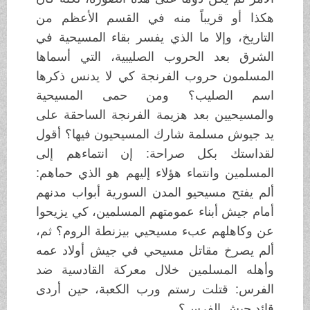
هكذا أو قريباً منه في القسم الأعظم من
التاريخ، وإلا ما الذي يفسر بقاء المسيحية في
الشرق بعد الحروب الصليبية، التي أسماها
المسلمون حروب الفرنجة كي لا يدنس ذكرها
اسم الصليب؟ ومن حمى المسيحية
والمسيحيين بعد هزيمة الفرنجة الساحقة على
يد جيوش مسلمة شارك المسيحيون فيها؟ أقول
لقداستك بكل صراحة: إن انتماءهم إلى
المسلمين وانتماء هؤلاء إليهم هو الذي حماهم:
ألم يفتح مسيحيو المدن السورية أبواب مدنهم
أمام جيش أبناء عمومتهم المسلمين، كي يزيحوا
عن وكاهلهم عبء مسيحيي بيزنطة الروم؟ ثم،
ألم يصرخ مقاتل مسيحي في جيش أولاد عمه
وأهله المسلمين خلال معركة القادسية ضد
الفرس: قتلت رستم ورب الكعبة، حين أردى
قائد جيش الفرس؟