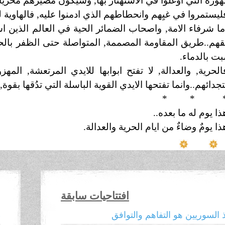
هورة التي اوغلوا في الاستهتار بها, وسيكون مصيرهم مخزياً 
ليستمروا في غيِهم وانحطاطهم الذي ادمنوا عليه, فالهاوية
ما شرفاء الامة, واصحاب الضمائر الحية في العالم الذين ا
هم..طريق المقاومة المصممة, المتواصلة حتى الظفر بالحر
ت بالدماء.
الحرية, والعدالة, لا تفتح ابوابها للايدي المرتعشة, المه
جدائهم..وانما تفتحها الايدي القوية الباسلة التي تدُقها بقوة
* * 
ذا يوم له ما بعده..
ذا يومٌ وضاءٌ من ايام الحرية والعدالة.
افتتاحيات سابقة
ذ السوريين هو التفاهم والتوافق
ط