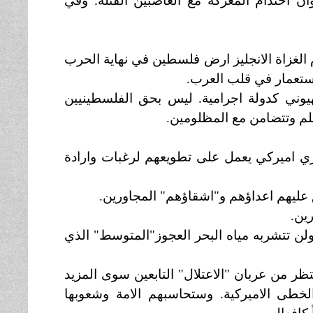
وان احتدام المعركة مع الغاصبين القتلة. وفي
ام الغزاة الانجليز ارض فلسطين في نهاية الحرب
لاستعمار في قلب العرب.
هيوني كدولة اجرامية. ليس بحق الفلسطينيين
لم وتتضامن مع المظلومين.
ري اميركي يعمل على تطويعهم لرغبات وارادة
عليهم اعداؤهم و"اشقاؤهم" المجاورين.
ين.
ن تتشربه مياه البحر العجوز"المتوسط" الذي
ننتظر من عربان "الاعتلال" التابعين سوى المزيد
طى الاميركية. وستحاسبهم الامة وشعوبها