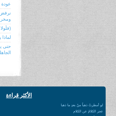
عودة ر
نرفض 
ومخرجا
(فلَولا ن
لماذا 
حتى يع
الجاهل
الأكثر قراءة
لو أمطرتْ ذهباً منْ بعدِ ما ذهبا
عجز الكلامُ عن الكلام