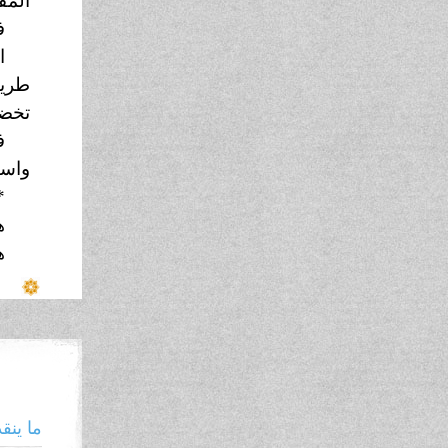
المق
ف
ا
طريق
تخضب
ف
واست
*
ه
ه
ما ينق