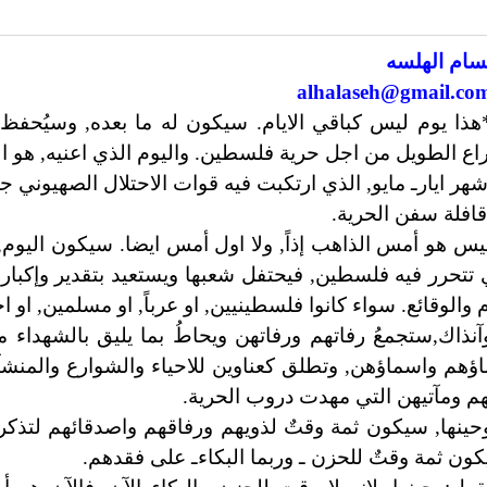
سام الهلسه
alhalaseh@gmail.co
هذا يوم ليس كباقي الايام. سيكون له ما بعده, وسيُحفظ ف
اع الطويل من اجل حرية فلسطين. واليوم الذي اعنيه, هو السا
هر ايارـ مايو, الذي ارتكبت فيه قوات الاحتلال الصهيوني
افلة سفن الحرية.
يس هو أمس الذاهب إذاً, ولا اول أمس ايضا. سيكون اليوم, و
 تتحرر فيه فلسطين, فيحتفل شعبها ويستعيد بتقدير وإكبار
ام والوقائع. سواء كانوا فلسطينيين, او عرباً, او مسلمين, او ا
آنذاك,ستجمعُ رفاتهم ورفاتهن ويحاطُ بما يليق بالشهدا
ؤهم واسماؤهن, وتطلق كعناوين للاحياء والشوارع والمنشآ
هم ومآتيهن التي مهدت دروب الحرية.
حينها, سيكون ثمة وقتٌ لذويهم ورفاقهم واصدقائهم لتذكر 
ون ثمة وقتٌ للحزن ـ وربما البكاءـ على فقدهم.