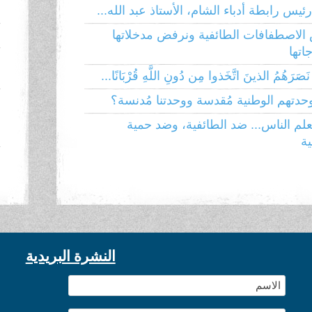
ئيس رابطة أدباء الشام، الأستاذ عبد الله...
إ
الاصطفافات الطائفية ونرفض مدخلاتها
ا
تها
ا
َصَرَهُمُ الذينَ اتَّخَذوا مِن دُونِ اللَّهِ قُرْبَانًا...
وحدتهم الوطنية مُقدسة ووحدتنا مُدنسة؟
ا
م
لم الناس... ضد الطائفية، وضد حمية
ية
ا
النشرة البريدية