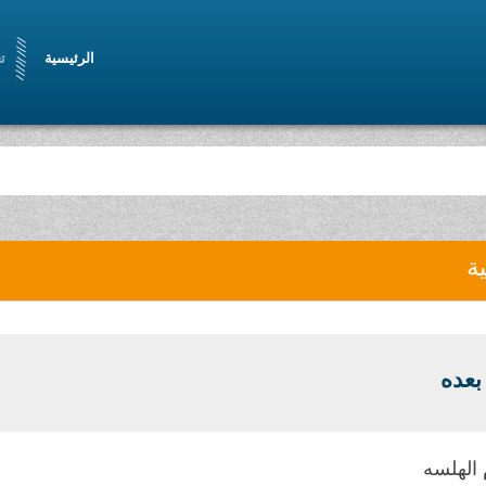
الرئيسية
ت
ية
 بعده
الهلسه