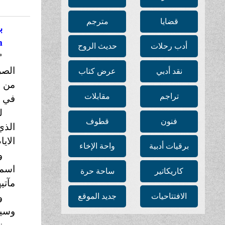
قضايا
مترجم
ب
m
أدب رحلات
حديث الروح
*
الصر
نقد أدبي
عرض كتاب
من ش
تراجم
مقابلات
في ق
ل
فنون
قطوف
الذي
الاي
برقيات أدبية
واحة الإخاء
و
اسما
كاريكاتير
ساحة حرة
مآتي
الافتتاحيات
جديد الموقع
و
وسيك