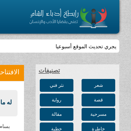
يجري تحديث الموقع أسبوعيا
تصنيفات
الافتتاح
شعر
نثر فني
قصة
رواية
له ما
مسرحية
مقالة
بسام 
خاطرة
خطبة