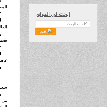
ن
المع
*
ابحث في الموقع
ل
البحث...
العا
و
فحسب
*
ل
غاصب
و
ر
و
سيشه
و
من ا