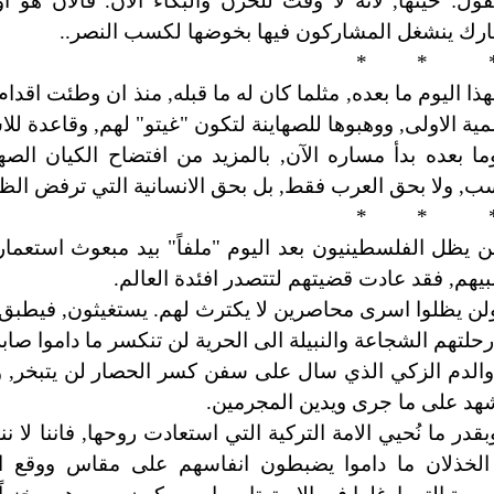
قول: حينها, لانه لا وقت للحزن والبكاء الآن. فالآن هو أ
ارك ينشغل المشاركون فيها بخوضها لكسب النصر..
* * 
هذا اليوم ما بعده, مثلما كان له ما قبله, منذ ان وطئت اقد
لمية الاولى, ووهبوها للصهاينة لتكون "غيتو" لهم, وقاعدة ل
ما بعده بدأ مساره الآن, بالمزيد من افتضاح الكيان الص
, ولا بحق العرب فقط, بل بحق الانسانية التي ترفض الظ
* * 
ن يظل الفلسطينيون بعد اليوم "ملفاً" بيد مبعوث استعما
يهم, فقد عادت قضيتهم لتتصدر افئدة العالم.
لن يظلوا اسرى محاصرين لا يكترث لهم. يستغيثون, فيطبق 
حلتهم الشجاعة والنبيلة الى الحرية لن تنكسر ما داموا صابر
الدم الزكي الذي سال على سفن كسر الحصار لن يتبخر, ول
د على ما جرى ويدين المجرمين.
بقدر ما نُحيي الامة التركية التي استعادت روحها, فاننا لا 
لخذلان ما داموا يضبطون انفاسهم على مقاس ووقع الخ