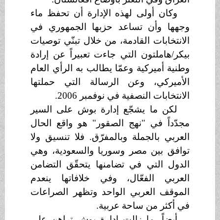
وكان أولى لهذه الإدارة أن تحفظ ماء
وجهها وأن تساعد حزبها الجمهوري في
الانتخابات القادمة، من خلال تبنّي توصيات
بيكر/هاملتون التي جاءت تعبيراً عن إرادة
وطنية أميركية وعمّا يطالب به الرأي العام
الأميركي، وعن الرسالة التي حملتها
الانتخابات النصفية في نوفمبر 2006.
لكن ما يشجّع إدارة بوش على السير
مجدّداً في "نهج الصقور" هو واقع الحال
العربي بالجملة وبالمفرّق. فلا تنسيق ولا
توافق بين مصر وسوريا والسعودية، وهي
الدول التي في تضامنها يتحقّق التضامن
العربي الفعّال، وفي خلافاتها ينعدم
الموقف العربي الواحد وتظهر الصراعات
في أكثر من ساحة عربية.
أيضاً، ما زالت إدارة بوش تراهن على