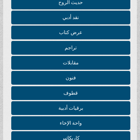
حديث الروح
نقد أدبي
عرض كتاب
تراجم
مقابلات
فنون
قطوف
برقيات أدبية
واحة الإخاء
كاريكاتير