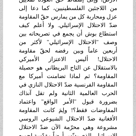
من اللاجئين الفلسطينيين، كما دعا إلى
عزل ومحاربة كل من يمارس حقّ المقاومة
ضدّ الاحتلال الإسرائيلي. ولا أعلم كيف
استطاع بوش أن يجمع في تصريحاته بين
وصف "الاحتلال الإسرائيلي" لأكثر من
أربعين عاماً وبين رفضه لحقّ مقاومة
الاحتلال! أليس الاعتزاز الأميركي
بالاستقلال عن التاج البريطاني هو حصيلة
المقاومة؟
ثم لماذا تضامنت
أميركا مع
المقاومة الفرنسية ضدّ الاحتلال النازي في
الحرب العالمية الثانية ولم تقل آنذاك
بضرورة قبول "الأمر الواقع" واعتماد
المفاوضات فقط؟! ولِمَ كانت المقاومة
الأفغانية ضدّ الاحتلال الشيوعي الروسي
مشروعة وهي محرّمة الآن ضدّ الاحتلال
الإسرائيلي الذي يدنّس أرضاً مقدّسة لجميع