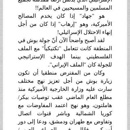
المسلمين والمسيحيين في العالم!!
هو "جهاد" إذا كان يخدم المصالح
الأميركية، وهو "إرهاب" إذا كان من أجل
إنهاء الاحتلال الإسرائيلي!
لقد أصبح واضحاً الآن أنّ جولة بوش في
المنطقة كانت تتعامل "تكتيكياً" مع الملف
الفلسطيني بينما الهدف الإستراتيجي
للجولة كان "الملف الإيراني".
وكان من المفترض منطقيا أن تكون
زيارة بوش من أجل تعزيز نهج مختلف
سارت عليه وزارة الخارجية الأميركية منذ
مطلع العام الماضي عقب توصيات بيكر/
هاملتون، وهو نهج اعتمد المفاوضات مع
كوريا الشمالية وباشر قنوات اتصال
وتفاوض مع طهران ودمشق، ودعا إلى دور
أميركي فعّال في الصراع العربي/