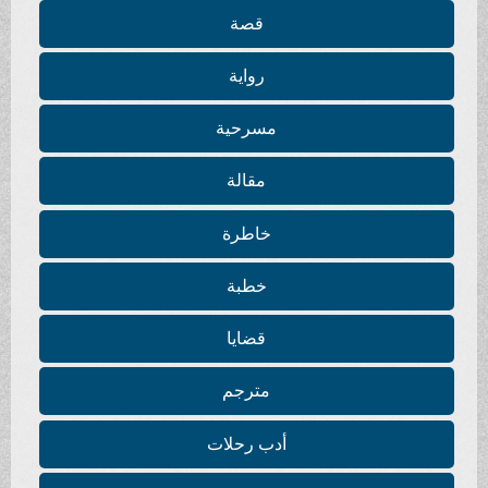
قصة
رواية
مسرحية
مقالة
خاطرة
خطبة
قضايا
مترجم
أدب رحلات