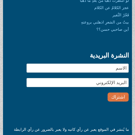
لو أمطرتْ ذهباً منْ بعدِ ما ذهبا
عجز الكلامُ عن الكلام
فَجْرُ النَّفير
بيتٌ من الشعرِ اذهلني بروعتهِ
أين صاحبي حسن؟؟
النشرة البريدية
ما يُنشر في الموقع يعبر عن رأي كاتبه ولا يعبر بالضرور عن رأي الرابطة