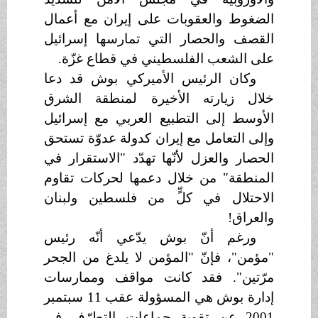
الضغوط والعقوبات على إيران مع أعمال
القصف والحصار التي تمارسها إسرائيل
على الشعب الفلسطيني في قطاع غزّة.
وكان الرئيس الأميركي بوش قد دعا
خلال زيارته الأخيرة لمنطقة الشرق
الأوسط إلى التطبيع العربي مع إسرائيل
وإلى التعامل مع إيران كدولة عدوّة تستحق
الحصار والعزل لأنّها تهدّد "الاستقرار في
المنطقة" من خلال دعمها لحركات تقاوم
الاحتلال في كلٍّ من فلسطين ولبنان
والعراق!
ورغم أنّ بوش يدّعي أنّه رئيس
"مؤمن"، فإنّ "المؤمن لا يلدغ من الجحر
مرّتين". فقد كانت مواقف وممارسات
إدارة بوش هي المسؤولة عقب 11 سبتمبر
2001 عن تقوية جماعات التطرّف في