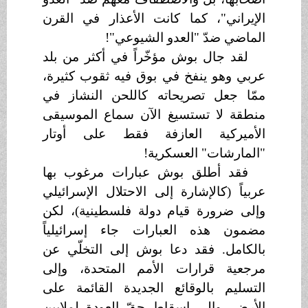
الإيراني"، كما كانت الأعذار في القرن
الماضي ضدّ "العدو الشيوعي"!
لقد جال بوش مؤخّراً في أكثر من بلد
عربي وهو ينفخ في بوق فيه ثقوب كثيرة،
ممّا جعل تصريحاته كاللحن النشاز في
منطقة لا تستسيغ الآن سماع الموسيقى
الأميركية العازفة فقط على أوتار
"المارشات" العسكرية!
فقد أطلق بوش عبارات مرغوب بها
عربياً (كالإشارة إلى الاحتلال الإسرائيلي
وإلى ضرورة قيام دولة فلسطينية)، لكن
مضمون هذه العبارات جاء إسرائيلياً
بالكامل. فقد دعا بوش إلى التخلّي عن
مرجعية قرارات الأمم المتحدة، وإلى
التسليم بالوقائع الجديدة القائمة على
الأرض، وإلى إسقاط حقّ العودة لملايين