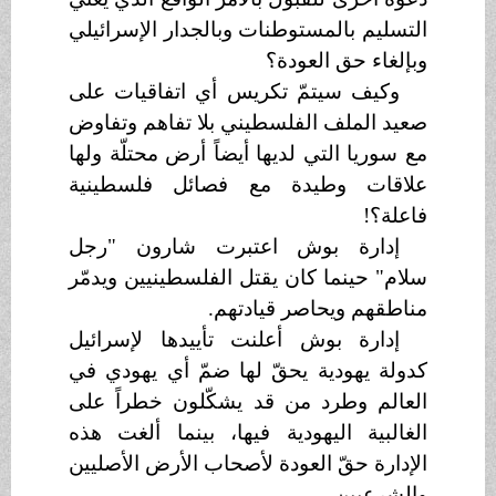
التسليم بالمستوطنات وبالجدار الإسرائيلي
وبإلغاء حق العودة؟
وكيف سيتمّ تكريس أي اتفاقيات على
صعيد الملف الفلسطيني بلا تفاهم وتفاوض
مع سوريا التي لديها أيضاً أرض محتلّة ولها
علاقات وطيدة مع فصائل فلسطينية
فاعلة؟!
إدارة بوش اعتبرت شارون "رجل
سلام" حينما كان يقتل الفلسطينيين ويدمّر
مناطقهم ويحاصر قيادتهم.
إدارة بوش أعلنت تأييدها لإسرائيل
كدولة يهودية يحقّ لها ضمّ أي يهودي في
العالم وطرد من قد يشكّلون خطراً على
الغالبية اليهودية فيها، بينما ألغت هذه
الإدارة حقّ العودة لأصحاب الأرض الأصليين
والشرعيين.