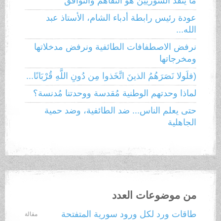
ما ينقذ السوريين هو التفاهم والتوافق
عودة رئيس رابطة أدباء الشام، الأستاذ عبد
الله...
نرفض الاصطفافات الطائفية ونرفض مدخلاتها
ومخرجاتها
(فلَولا نَصَرَهُمُ الذينَ اتَّخَذوا مِن دُونِ اللَّهِ قُرْبَانًا...
لماذا وحدتهم الوطنية مُقدسة ووحدتنا مُدنسة؟
حتى يعلم الناس... ضد الطائفية، وضد حمية
الجاهلية
من موضوعات العدد
طاقات ورد لكل ورود سورية المتفتحة
مقالة