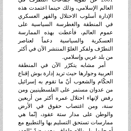
العالم الإسلامي، وذلك حينما اعتمدت هذه
الإدارة أسلوب الاحتلال والقهر العسكري
في المنطقة والغطرسة السياسية على
عموم العالم، فأعطت بهذه الممارسة
العسكرية والسياسية دعماً لعناصر
التطرّف ولفكر الغلوّ المنتشر الآن في أكثر
من بلد عربي وإسلامي.
أمر مشابه يتكرّر الآن في المنطقة
العربية وجوارها حيث تريد إدارة بوش إقناع
الحكّام والشعوب أنّ ما تقوم به إسرائيل
من عدوان مستمر على الفلسطينيين ومن
رفض لإنهاء احتلال عمره أكثر من أربعين
سنة، ومن اغتصاب حقوق في الأرض
والوطن على مدار ستة عقود، إنّما هي
ممارسات تستحق التسليم بها والتطبيع مع
أصحابها، بل والاصطفاف معهم ضدّ "العدو