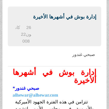
.
إدارة بوش في أشهرها الأخيرة
26
كان
ون2
2
008
صبحي غندور
إدارة بوش في أشهرها
الأخيرة
صبحي غندور
*
alhewar@alhewar.com
تتزامن في هذه الفترة الجهود الأميركية
والأوروبية في مجلس الأمن لتشديد