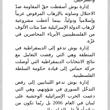
إدارة بوش أسقطت حقّ المقاومة ضدّ
الاحتلال وساوته بالإرهاب المرفوض عربياً
وإسلامياً ودولياً، بينما أعطت مشروعية
لإرهاب الدولة الإسرائيلية ضدّ مئات الألوف
من الفلسطينيين الأبرياء المحاصرين في
غزّة.
إدارة بوش تدعو إلى الديمقراطية في
المنطقة وهي التي رفضت التعامل مع
نتائج الانتخابات الديمقراطية التي أوصلت
حركة حماس إلى قيادة حكومة السلطة
الفلسطينية.
إدارة بوش تدعو اللبنانيين إلى رفض
التدخّل السوري في شؤونهم، وهي التي
دعمت الحرب الإسرائيلية الوحشية على
لبنان في العام 2006 بل ربّما تكون من
شجّع أصلاً على القيام بها!