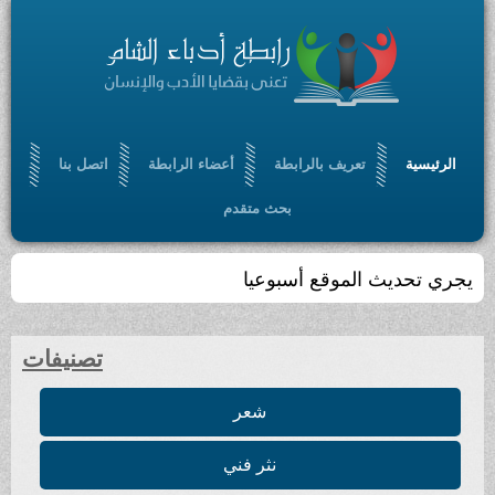
الرئيسية
تعريف بالرابطة
أعضاء الرابطة
اتصل بنا
بحث متقدم
يجري تحديث الموقع أسبوعيا
تصنيفات
شعر
نثر فني