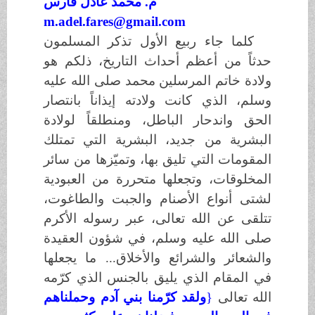
م
.
محمد عادل
فارس
m.adel.fares@gmail.com
كلما جاء ربيع الأول تذكر المسلمون
حدثاً من أعظم أحداث التاريخ، ذلكم هو
ولادة خاتم المرسلين محمد
صلى الله عليه
وسلم
، الذي كانت ولادته إيذاناً بانتصار
الحق واندحار الباطل، ومنطلقاً لولادة
البشرية من جديد، البشرية التي تمتلك
المقومات التي تليق بها، وتميّزها من سائر
المخلوقات، وتجعلها متحررة من العبودية
لشتى أنواع الأصنام والجبت والطاغوت،
تتلقى عن الله تعالى، عبر رسوله الأكرم
صلى الله عليه وسلم
، في شؤون العقيدة
والشعائر والشرائع والأخلاق... ما يجعلها
في المقام الذي يليق بالجنس الذي كرّمه
الله تعالى
}
ولقد كرّمنا بني آدم وحملناهم