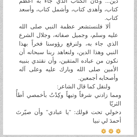
دين... وكان الكتاب الذي جاء به أعظم
كتاب، وأهدى كتاب، وأشمل كتاب، وأسعد
كتاب.
ألا فلنستشعر عظمة النبي
صلى الله
عليه وسلم
، وجميل صفاته، وجلال الشرع
الذي جاء به، ولنرفع رؤوسنا فخراً بهذا
النبي وهذا الدين، ولنعاهد ربنا سبحانه أن
نكون من عباده المتقين، وأن نقتدي بنبيه
الأمين صلى الله وبارك عليه وعلى آله
وأصحابه أجمعين.
ولنقل كما قال الشاعر:
ومما زادني شرفاً وتيهاً وكِدْتُ بأخمصي أطأُ
الثريّا
دخولي تحت قولك: "يا عبادي" وأن صيّرتَ
أحمدَ لي نبيا