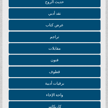
حديث الروح
نقد أدبي
عرض كتاب
تراجم
مقابلات
فنون
قطوف
برقيات أدبية
واحة الإخاء
كاريكاتير