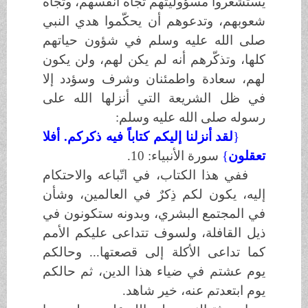
يستشعروا مسؤوليتهم تجاه أنفسهم، وتجاه
شعوبهم، وتدعوهم أن يحكّموا هدي النبي
صلى الله عليه وسلم
في شؤون حياتهم
كلها، وتذكّرهم أنه لم يكن لهم، ولن يكون
لهم، سعادة واطمئنان وشرف وسؤدد إلا
في ظل الشريعة التي أنزلها الله على
رسوله
صلى الله عليه وسلم
:
}
لقد أنزلنا إليكم كتاباً فيه ذكركم. أفلا
تعقلون
{
سورة الأنبياء: 10
.
ففي هذا الكتاب، في اتّباعه والاحتكام
إليه، يكون لكم ذِكرٌ في العالمين، وشأن
في المجتمع البشري، وبدونه ستكونون في
ذيل القافلة، ولسوف تتداعى عليكم الأمم
كما تداعى الأكلة إلى قصعتها... وحالكم
يوم عشتم في ضياء هذا الدين، ثم حالكم
يوم ابتعدتم عنه، خير شاهد.