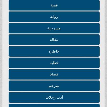
قصة
رواية
مسرحية
مقالة
خاطرة
خطبة
قضايا
مترجم
أدب رحلات