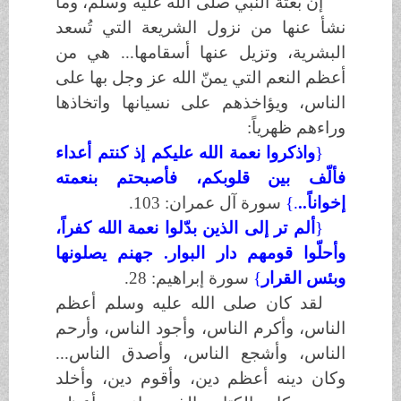
إن بعثة النبي
صلى الله عليه وسلم
، وما
نشأ عنها من نزول الشريعة التي تُسعد
البشرية، وتزيل عنها أسقامها... هي من
أعظم النعم التي يمنّ الله عز وجل بها على
الناس، ويؤاخذهم على نسيانها واتخاذها
وراءهم ظهرياً:
}
واذكروا نعمة الله عليكم إذ كنتم أعداء
فألّف بين قلوبكم، فأصبحتم بنعمته
إخواناً..
.
{
سورة آل عمران: 103
.
}
ألم تر إلى الذين بدّلوا نعمة الله كفراً،
وأحلّوا قومهم دار البوار. جهنم يصلونها
وبئس القرار
{
سورة إبراهيم: 28
.
لقد كان
صلى الله عليه وسلم
أعظم
الناس، وأكرم الناس، وأجود الناس، وأرحم
الناس، وأشجع الناس، وأصدق الناس...
وكان دينه أعظم دين، وأقوم دين، وأخلد