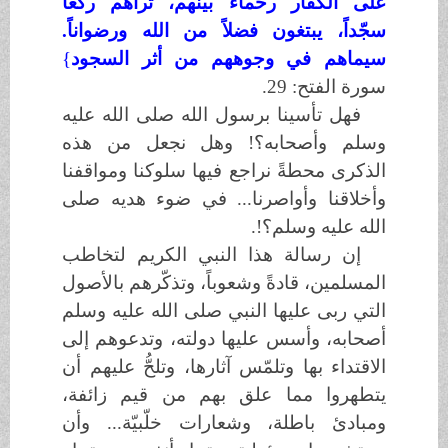
على الكفار رحماء بينهم، تراهم ركّعاً
سجّداً، يبتغون فضلاً من الله ورضواناً.
سيماهم في وجوههم من أثر السجود
{
سورة الفتح: 29
.
فهل تأسينا برسول الله
صلى الله عليه
وسلم
وأصحابه؟! وهل نجعل من هذه
الذكرى محطةً نراجع فيها سلوكنا ومواقفنا
وأخلاقنا وأواصرنا... في ضوء هديه
صلى
الله عليه وسلم
؟!.
إن رسالة هذا النبي الكريم لتخاطب
المسلمين، قادةً وشعوباً، وتذكّرهم بالأصول
التي ربى عليها النبي
صلى الله عليه وسلم
أصحابه، وأسس عليها دولته، وتدعوهم إلى
الاقتداء بها وتلمّس آثارها، وتلحُّ عليهم أن
يتطهروا مما علق بهم من قيم زائفة،
ومبادئ باطلة، وشعارات خلّبيّة... وأن