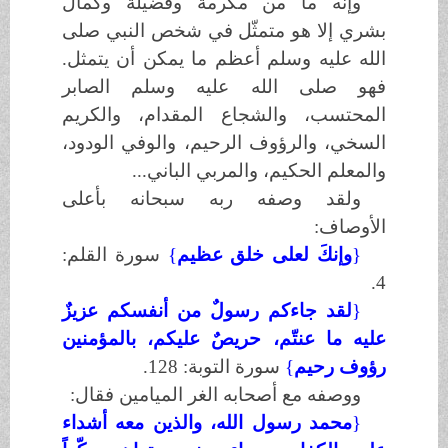
وإنه ما من مكرمة وفضيلة وكمال
بشري إلا هو متمثّل في شخص النبي
صلى
الله عليه وسلم
أعظم ما يمكن أن يتمثل.
فهو
صلى الله عليه وسلم
الصابر
المحتسب، والشجاع المقدام، والكريم
السخي، والرؤوف الرحيم، والوفي الودود،
والمعلم الحكيم، والمربي الباني...
ولقد وصفه ربه سبحانه بأعلى
الأوصاف:
}
وإنكَ لعلى خلق عظيم
{
سورة القلم:
.
4
}
لقد جاءكم رسولٌ من أنفسكم عزيزٌ
عليه ما عنتّم، حريصٌ عليكم، بالمؤمنين
رؤوف رحيم
{
سورة التوبة: 128
.
ووصفه مع أصحابه الغر الميامين فقال:
}
محمد رسول الله، والذين معه أشداء