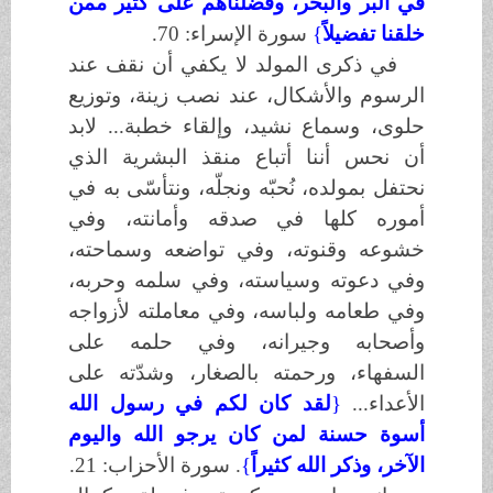
في البر والبحر، وفضلناهم على كثير ممن
خلقنا تفضيلاً
{
سورة الإسراء: 70
.
في ذكرى المولد لا يكفي أن نقف عند
الرسوم والأشكال، عند نصب زينة، وتوزيع
حلوى، وسماع نشيد، وإلقاء خطبة... لابد
أن نحس أننا أتباع منقذ البشرية الذي
نحتفل بمولده، نُحبّه ونجلّه، ونتأسّى به في
أموره كلها في صدقه وأمانته، وفي
خشوعه وقنوته، وفي تواضعه وسماحته،
وفي دعوته وسياسته، وفي سلمه وحربه،
وفي طعامه ولباسه، وفي معاملته لأزواجه
وأصحابه وجيرانه، وفي حلمه على
السفهاء، ورحمته بالصغار، وشدّته على
الأعداء...
}
لقد كان لكم في رسول الله
أسوة حسنة لمن كان يرجو الله واليوم
الآخر، وذكر الله كثيراً
{
.
سورة الأحزاب: 21
.