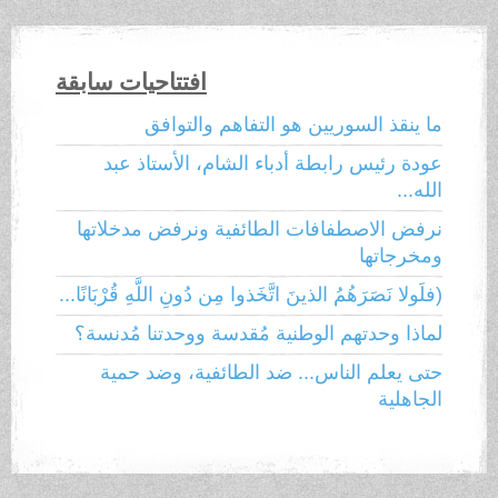
افتتاحيات سابقة
ما ينقذ السوريين هو التفاهم والتوافق
عودة رئيس رابطة أدباء الشام، الأستاذ عبد
الله...
نرفض الاصطفافات الطائفية ونرفض مدخلاتها
ومخرجاتها
(فلَولا نَصَرَهُمُ الذينَ اتَّخَذوا مِن دُونِ اللَّهِ قُرْبَانًا...
لماذا وحدتهم الوطنية مُقدسة ووحدتنا مُدنسة؟
حتى يعلم الناس... ضد الطائفية، وضد حمية
الجاهلية