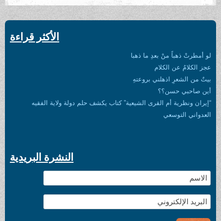
الأكثر قراءة
لو أمطرتْ ذهباً منْ بعدِ ما ذهبا
عجز الكلامُ عن الكلام
بيتٌ من الشعرِ اذهلني بروعتهِ
أين صاحبي حسن؟؟
“إيران ونظرية أم القرى الشيعية” كتاب يكشف حلم دولة ولاية الفقيه
العدواني التوسعي
النشرة البريدية