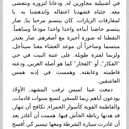
في أشبيلية مجاورين له, ودعانا لنزوره ونتعشى
معه. جئناه فشهدنا اعتقاله واندهشنا به. يا
لمفارقات الزيارات. كان يبتسم مرحبا بنا, صار
يبتسم حاضنا أبناءه واحدا واحدا مودعاً وساهماً.
التقطنا له صورة أخيرة مع أصغرهم. صار يعتذر
مبتسما وساخراً أن موعد العشاء معنا سيتأجل,
ولربما لفترة طويلة. على عتبة البيت في حي
"الفكار", أو "الفخار" كما هو أصله العربي, ودعته
فاطمته وعانقته, وهمست في إذنه همس
العاشقين.
دمعت عينا لميس ترقب المشهد, الأولاد
يودعون أباهم ربما للسجن لتسع سنوات قادمات,
والفاطمة القوية كأسوار الحمراء, تكافح أن تنهار,
قد هدتها رباطة الجأش فيها. هممت أن أغادر بعد
أن غادرت سيارة الشرطة ومعها تيسير كي أفسح