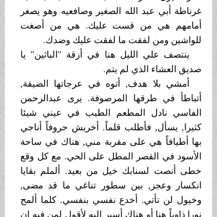
غرناطة أبي عبد الله الصغير وصافعيه وهو يصغر
أمامهم هي من قست عليك. هي من أصغت
للواشين ومن لفقت ما لفقت عليك وضدك.
ينتصف علي الليل هنا في أزقة "الباثين" يا
صديق العشاء الذي لم يتم.
أمشي بلا هدف, أتوه في عرجاتها الضيقة,
أتباطأ في طرقها المرصوفة. يرى عبدالرحمن
الفاسي نادل المطعم الطيب في عيني شيئا
كثيرا, يسأل, فأطلب قلماً. أخربش حروفاً أناجي
بها أطيافاً هي على مقربة مني, هناك في ساحة
الأسود في القصر المطل على الحي. مع كل وقع
خطى أنصت لسنابك خيل من بعيد. ألملم بقايا
انكسار وعجز, بين سطور تناغي ما قد مضى,
وخيول لن تأتي. أخدع نفسي بنفسي. كلما ألمح
نورا ذاوياً هنا أو هناك أسير إليه لأقول لمن فيه إن