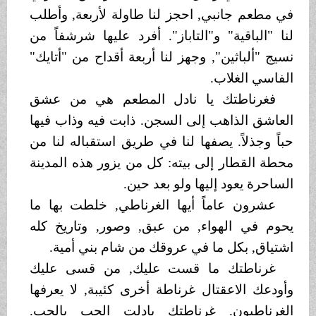
في مطعم جانبي, احجز لنا طاولة لأربعة, وأطلب
لنا "الباقية" و"التاباز". أفرد عليها شرشفاً من
نسيج "ألباثين", وجهز لنا أربعة أقداح من "أتايك"
الفاسي الغلاب.
فغرناطتك يا نادل المطعم هي من عشق
العاشق الذاهب إلى السجن. ذابت فيه وذاب فيها
حباً وجذلاً. يصفها لنا في طريق استقباله لنا من
محطة القطار إلى بيته: كل من يزور هذه المدينة
الساحرة يعود إليها ولو بعد حين.
عشرون عاماً أيها الغرناطي, خلطت بها ما
يحوم في الهواء, من عبق, وصور, وتاريخ كله
اشتياق, بكل ما في عروقك من شام بني أمية.
غرناطتك ما قست عليك, من قسى عليك
وأودعك الاعقتال غرناطة أخرى كئيبة, لا يعرفها
الغرناطيون. غرناطتك بادلت الحب بالحب.