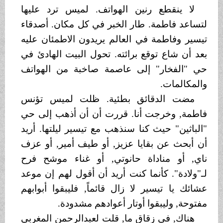
لا ينقطع رنين الهواتف. لميس ترد عليها
لتساعد فاطمة. طار الخبر في كل مكان. أصدقاء
تيسير وفاطمة في العالم يريدون الاطمئان عليه
بعد أن شاع توقع برائته. تحول البيت الهادئ في
حي "الفخار" إلى عاصمة صاخبة من الهواتف
والمكالمات.
مضت الدقائق بطئية. ظلت لميس تؤنس
فاطمة, وخرجت أنا. قررت أن أن أذهب إلى حي
"الباثين" حيث كنا سنذهب مع تيسير ليلتها. أريد
أن أبحث عن بقايا عزيز, أو طيف أمير, أو عزف
ناي, أو مناداة حانوتي, أو غناء موشح فرح
لـ"ولادة". كأنما كنت أريد أن أقول لهم إن موعد
عشائك يا تيسير لا زال قائماً, فليبقوا أبوابهم
مفتوحة, وليبقوا أوتار أعوادهم مشدودة.
هناك, في زقاق ما, قلت لعبدالرحمن المغربي