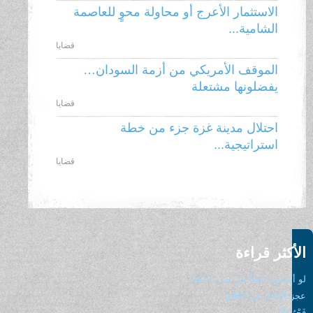
الاستثمار الأعرج أو محاولة محوٍ للعاصمة
الشامية...
قضايا
الموقف الأمريكي من أزمة السودان…
يفضلونها مشتعلة
قضايا
احتلال مدينة غزة جزء من خطة
استراتيجية...
قضايا
كثر قراءة
مطرتْ ذهباً منْ بعدِ ما ذهبا
الكلامُ عن الكلام
 النَّفير