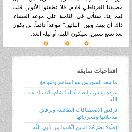
مضيفنا الغرناطي قادم, فلا تطفئوا الأنوار. قلت
لهم إنك ستأتي في الثامنة على موعد العشاء,
ذاك أن بينك وبين "الباثين" موعداً دائماً. لن يكون
بعد تسع سنين, سيكون الليلة أو ليلة الغد.
افتتاحيات سابقة
ما ينقذ السوريين هو التفاهم والتوافق
عودة رئيس رابطة أدباء الشام، الأستاذ عبد
الله...
نرفض الاصطفافات الطائفية ونرفض
مدخلاتها ومخرجاتها
(فلَولا نَصَرَهُمُ الذينَ اتَّخَذوا مِن دُونِ اللَّهِ