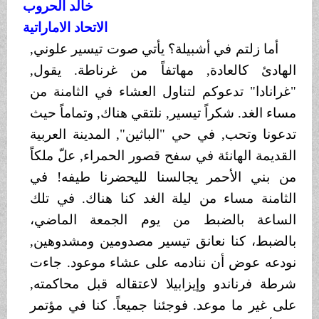
خالد الحروب
الاتحاد الاماراتية
أما زلتم في أشبيلة؟ يأتي صوت تيسير علوني,
الهادئ كالعادة, مهاتفاً من غرناطة. يقول,
"غرانادا" تدعوكم لتناول العشاء في الثامنة من
مساء الغد. شكراً تيسير, نلتقي هناك, وتماماً حيث
تدعونا وتحب, في حي "الباثين", المدينة العربية
القديمة الهانئة في سفح قصور الحمراء, علّ ملكاً
من بني الأحمر يجالسنا لليحضرنا طيفه! في
الثامنة مساء من ليلة الغد كنا هناك. في تلك
الساعة بالضبط من يوم الجمعة الماضي،
بالضبط، كنا نعانق تيسير مصدومين ومشدوهين,
نودعه عوض أن ننادمه على عشاء موعود. جاءت
شرطة فرناندو وإيزابيلا لاعتقاله قبل محاكمته,
على غير ما موعد. فوجئنا جميعاً. كنا في مؤتمر