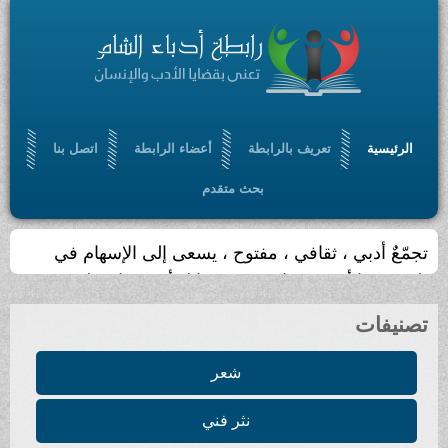
الرئيسية
تعريف بالرابطة
أعضاء الرابطة
اتصل بنا
بحث متقدم
مّعٌ أدبي ، ثقافي ، مفتوح ، يسعى إلى الإسهام في
ورة رؤيا أدبية حضارية ، من خلال أدب سامٍ ملتزم
صنيفات
شعر
نثر فني