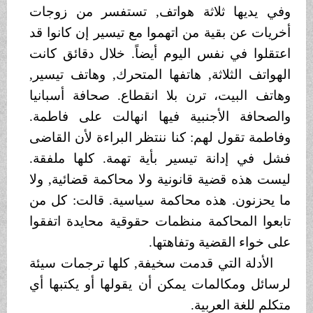
وفي يديها ثلاثة هواتف, تستفسر من زوجات
أخريات عن بقية من اتهموا مع تيسير إن كانوا قد
اعتقلوا في نفس اليوم أيضاً. خلال دقائق كانت
الهواتف الثلاثة, هاتفها المتحرك, وهاتف تيسير,
وهاتف البيت، ترن بلا انقطاع. صحافة أسبانيا
والصحافة الأجنبية فيها انهالت على فاطمة.
وفاطمة تقول لهم: كنا ننتظر البراءة لأن القاضى
فشل في إدانة تيسير بأية تهمة. كلها ملفقة.
ليست هذه قضية قانونية ولا محاكمة قضائية, ولا
ما يحزنون. هذه محاكمة سياسية. قالت: كل من
تابعوا المحاكمة منظمات حقوقية محايدة اتفقوا
على خواء القضية وتفاهتها.
الأدلة التي قدمت سخيفة, كلها ترجمات سيئة
لرسائل ومكالمات يمكن أن يقولها أو يكتبها أي
متكلم للغة العربية.