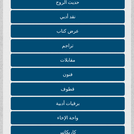
حديث الروح
نقد أدبي
عرض كتاب
تراجم
مقابلات
فنون
قطوف
برقيات أدبية
واحة الإخاء
كاريكاتير