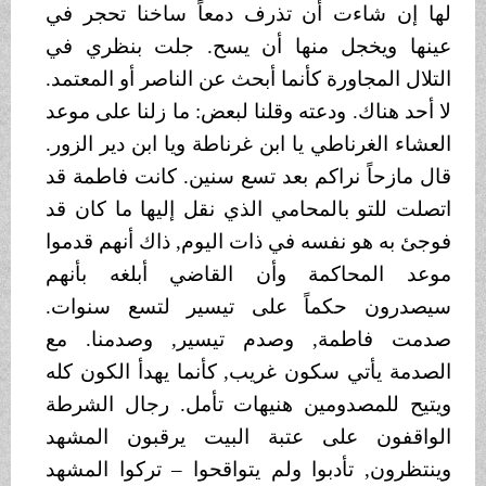
لها إن شاءت أن تذرف دمعاً ساخنا تحجر في
عينها ويخجل منها أن يسح. جلت بنظري في
التلال المجاورة كأنما أبحث عن الناصر أو المعتمد.
لا أحد هناك. ودعته وقلنا لبعض: ما زلنا على موعد
العشاء الغرناطي يا ابن غرناطة ويا ابن دير الزور.
قال مازحاً نراكم بعد تسع سنين. كانت فاطمة قد
اتصلت للتو بالمحامي الذي نقل إليها ما كان قد
فوجئ به هو نفسه في ذات اليوم, ذاك أنهم قدموا
موعد المحاكمة وأن القاضي أبلغه بأنهم
سيصدرون حكماً على تيسير لتسع سنوات.
صدمت فاطمة, وصدم تيسير, وصدمنا. مع
الصدمة يأتي سكون غريب, كأنما يهدأ الكون كله
ويتيح للمصدومين هنيهات تأمل. رجال الشرطة
الواقفون على عتبة البيت يرقبون المشهد
وينتظرون, تأدبوا ولم يتواقحوا – تركوا المشهد