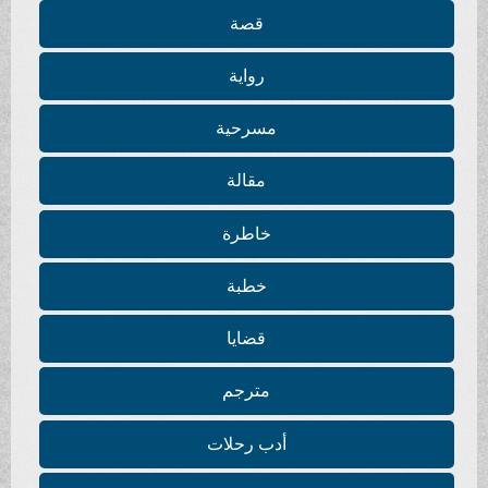
قصة
رواية
مسرحية
مقالة
خاطرة
خطبة
قضايا
مترجم
أدب رحلات