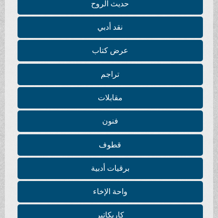
حديث الروح
نقد أدبي
عرض كتاب
تراجم
مقابلات
فنون
قطوف
برقيات أدبية
واحة الإخاء
كاريكاتير