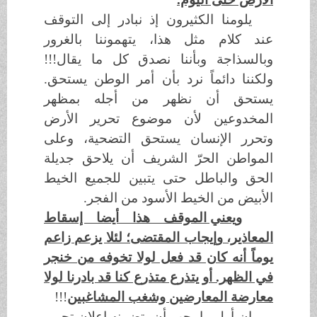
يلومنا الكثيرون إذ نبادر إلى التوقف
عند كلام مثل هذا، يتهموننا بالغرور
وبالسذاجة وبأننا نصدق كل ما يقال!!!
ولكننا دائماً نرد بأن أمر الوطن يستحق.
يستحق أن نظهر من أجله بمظهر
المخدوعين لأن موضوع تحرير الأرض
وتحرر الإنسان يستحق التضحية، وعلى
المواطن الحرّ الشريف أن يلاحق جديلة
الحق والباطل حتى يتبين للجميع الخيط
الأبيض من الخيط الأسود من الفجر.
ويعني الموقف هذا أيضا إسقاط
المعاذير، وإيجاب المقتضى؛ لئلا يزعم زاعم
يوماً أنه كان قد فعل لولا تخوفه من خنجر
في الظهر. أو يتذرع متذرع كنا قد بادرنا لولا
معارضة المعارضين وشغب المشاغبين
!!!
إن أول ما يجب أن يتضمنه إعلان تحرير