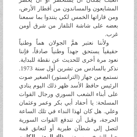
المشايعون والمساندون من أقطار الأرض،
ومن قاراتها الخمس لكي ينتدوا بما سمعنا
بعضه على شاشة التلفاز من شرق أومن
غرب.
ولأننا نعتبر همَّ الجولان هماً وطنياً
حقيقياً يستحق جهداً وطنياً صادقاً، فإننا
نعود مرة أخرى للحديث عن نقطة للبداية.
نذكر بالسادس من تشرين أول سنة 1973.
نستمع من جهاز (الترانستور) الصغير صوت
الرئيس حافظ الأسد ظهر ذلك اليوم ينادي
على أبناء الشعب السوري ورجال القوات
المسلحة: يا أحفاد أبي بكر وعمر وعثمان
وعلي. هل كان لهذا النداء في تلك الساعة
الحرجة، وقبل أن تندفع القوات السورية
لتصل إلى شطآن طبرية أو لتعانق قمة
جبل الشيخ، من معنى
. ذاك المعنى الكامن