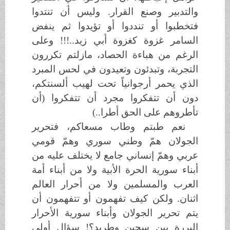
والتدبير وصنع القرار. وليس أن تنتدوا
فتخطبوا أو تنددوا أو تؤيدوا ثم ينفض
السامر غزوة كغزوة أبي زيد..!!! وعلى
الرغم من هباءة الحصاد، مازلتم تكررون
التجربة، وتبدئون وتعيدون في لحس المبرد
الذي يحمر أرجوانياً تحت لهيب ألسنتكم،
دون أن تتفكروا مجرد أن تتفكروا (أن
تأطروهم على الحق أطرا..)
نعم طبتم وطاب مسعاكم، فتحرير
الجولان همّ وطني سوري وهمّ قومي
عربي وهمّ إنساني جامع لا يختلف عليه من
أبناء سورية الحرة الأبية ولا من أبناء أمة
العرب والمسلمين ولا من أحرار العالم
اثنان. ولكن كيف تفهمون أو تتفهمون أن
يتم تحرير الجولان وأبناء سورية الأحرار
البررة بين سجين وطريد؟! سؤال أولي