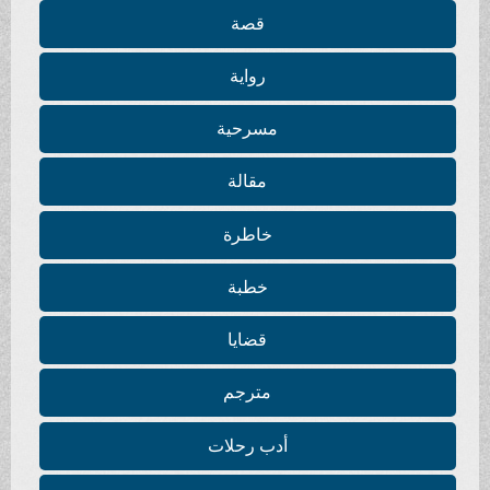
قصة
رواية
مسرحية
مقالة
خاطرة
خطبة
قضايا
مترجم
أدب رحلات