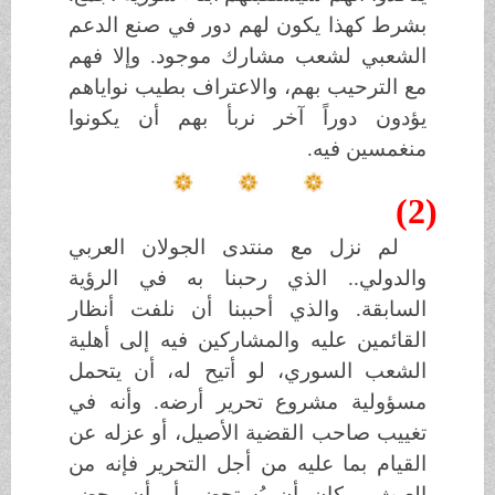
بشرط كهذا يكون لهم دور في صنع الدعم
الشعبي لشعب مشارك موجود. وإلا فهم
مع الترحيب بهم، والاعتراف بطيب نواياهم
يؤدون دوراً آخر نربأ بهم أن يكونوا
منغمسين فيه.
(2)
لم نزل مع منتدى الجولان العربي
والدولي.. الذي رحبنا به في الرؤية
السابقة. والذي أحببنا أن نلفت أنظار
القائمين عليه والمشاركين فيه إلى أهلية
الشعب السوري، لو أتيح له، أن يتحمل
مسؤولية مشروع تحرير أرضه. وأنه في
تغييب صاحب القضية الأصيل، أو عزله عن
القيام بما عليه من أجل التحرير فإنه من
العبث بمكان أن يُستحضر أو أن يحضر