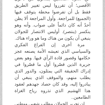
الأقصى؛ أن تقرروا ليس تغيير الطريق
فقط بل أن تفرضوا محطة يتوقف فيها
(الجميع) للمراجعة. وأول المراجعة ألا يظن
أحدٌ أنه كان دائماً على صواب. وأنه وهو
ينكسر (ينتصر). أوليس الانتصار للجولان
ينبغي أن يكون من هناك وما هو وراء هناك.
مرة أخرى إن الفراغ الفكري
والسياسي الذي تعيشه الأمة يصنعه عجز
حكامها وقصور قادة الرأي فيها. وهو بعض
جريرة الذين قصّروا أول ما قصّروا في
إدراك الحقيقة التي يمثلون، والدور الذي
يطلب منهم، والموقف الذي ينبغي أن
يبادروا إليه، وقد كان حصاد جهدهم لعقود
هذا الهشيم الذي تذروه رياح الغزاة
الطامعين..
إن تحرير الجولان مطلب شعبي ووطني