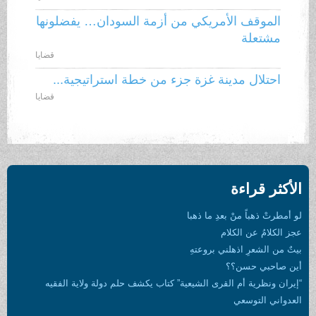
الموقف الأمريكي من أزمة السودان… يفضلونها
مشتعلة
قضايا
احتلال مدينة غزة جزء من خطة استراتيجية...
قضايا
الأكثر قراءة
لو أمطرتْ ذهباً منْ بعدِ ما ذهبا
عجز الكلامُ عن الكلام
بيتٌ من الشعرِ اذهلني بروعتهِ
أين صاحبي حسن؟؟
“إيران ونظرية أم القرى الشيعية” كتاب يكشف حلم دولة ولاية الفقيه
العدواني التوسعي