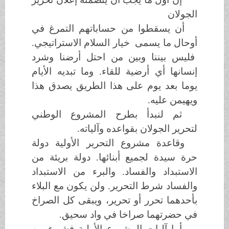
الجولان
أن يسقطوا من حساباتهم التمرغ في
أوحال ما يسمى خيار السلام الاستراتيجي.
فليس بيننا وبين من احتل أرضنا وشرد
إنسانها أي أرضية للقاء. وما تبديه الأيام
يوما بعد يوم على هذا الطريق يصدق هذا
ويهيمن عليه.
ثم لنبدأ بطرح المشروع الوطني
لتحرير الجولان بقواعده وآلياته.
وقاعدة مشروع التحرير الأولية دولة
حرة سيدة لجميع أبنائها. دولة بريئة من
الاستبداد والفساد. والبرء من الاستبداد
والفساد شرط التحرير. ولن يكون مع البلاء
بأحدهما تحرر أو تحرير، ويبقى كل الصراخ
في حضرتهما صراخا في واد سحيق.
أما آليات المشروع الأولية فشيء من