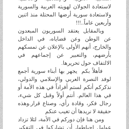
لاستعادة الجولان لهويته العربية والسورية
ولاستعادة سورية أرضها المحتلة منذ اثنين
وأربعين عاماً..!!!
وبالمقابل يعتقد السوريون المبعدون
عن الوطن وعن قضاياه، في الداخل
والخارج، أنهم الأولى بالإعلان عن تمسكهم
بأرضهم، والتعبير عن إجماعهم في
الالتفاف حول تحريرها.
فأهلاً بكم يجهر بها أبناء سورية أجمع
لوفد النصرة العربي والإسلامي والدولي،
نذكركم أنكم لستم أفراداً في هذه الأمة أو
في هذا العالم. أنتم أولاً وقبل كل شيء،
رجال فكر، وقادة رأي، وصناع قرار.وهذه
حقيقة لا نريدها أن تغيب عنكم
ومن هنا فإن دوركم في الأمة، لئلا تزداد
عوامل إحباطها، أن تشاركوا في التفكير