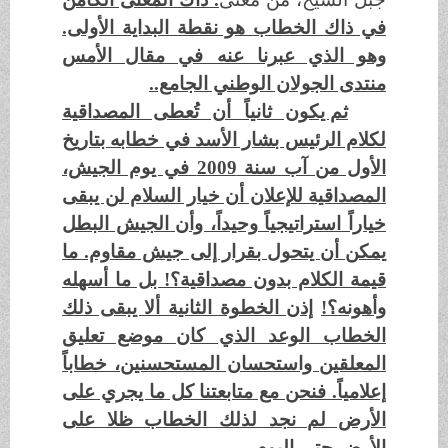
في ذاك الخطاب هو نقطة البداية الأولى.
وهو الذي عبرنا عنه في مقال الأمس
منتدى الجولان الوطني الجامع..
ثم يكون ثانياً أن تُعطى المصداقية
لكلام الرئيس بشار الأسد في خطابه بتاريخ
الأول من آب سنة 2009 في يوم الجيش،
المصداقية للإعلان أن خيار السلام لن يبقى
خياراً استراتيجياً وحيداً، وأن الجيش البطل
يمكن أن يتحول بقرار إلى جيش مقاوم. ما
قيمة الكلام بدون مصداقية؟! بل ما أسهله
وأهونه؟!
إذن الخطوة الثانية ألا يبقى ذلك
الخطاب الوعد الذي كان موضع تعليق
المعلقين واستحسان المستحسنين، خطاباً
إعلامياً. فنحن مع متابعتنا كل ما يجري على
الأرض لم نجد لذلك الخطاب ظلا على
الأرض حتى اليوم.