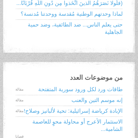
(فلَولا نَصَرَهُمُ الذينَ اتَّخَذوا مِن دُونِ اللَّهِ قُرْبَانًا...
لماذا وحدتهم الوطنية مُقدسة ووحدتنا مُدنسة؟
حتى يعلم الناس... ضد الطائفية، وضد حمية
الجاهلية
من موضوعات العدد
طاقات ورد لكل ورود سورية المتفتحة
مقالة
إنه موسم التين والعنب
مقالة
الإبادة كرياضة إسرائيلية: تحية لألبانيز وصلاح!
مقالة
الاستثمار الأعرج أو محاولة محوٍ للعاصمة
الشامية...
قضايا