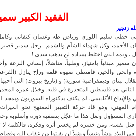
الفقيد الكبير سم
له زنجير
ى خطى سليم اللوزي ورياض طه وغسان كنفاني وكامل م
ن الأحمد، وكل شهداء الشآم والشمم.. رحل سمير قصير
ل ، ودمه الذي اختلط بمداده لن يذهب سد
ى
!
ن سمير مبدئياً بامتياز، وطنياً، مناضلاً، إنساني النزعة و
ة والحق والخير، فامتطى صهوة قلمه وراح ينازل (الفرع
قلال لبنان وديمقراطية سورية) و (تاريخ بيروت) التي أحبها 
الثاني بعد فلسطين المتجذرة في قلبه. وخلال عمره
المحدو
ي والإبداع الأكاديمي. لم يكتف بدكتوراه السوربون وبمج
زام المهني، وهو قاد حركة التغيير الممنهج نحو الميرا
ري المسؤول ولعل هذا ما عجّل بتصفية دوره وأسلوبه وحصته
قتل نفسه، ومن خسره لم يخسر أثره وفكره، فالكلمة لا ت
في البلاد نهشاً ونبشاً ونشلاً لن يفلتوا من عقاب الله وقصا