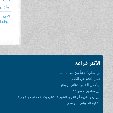
لماذا 
حتى يع
الجاهل
الأكثر قراءة
لو أمطرتْ ذهباً منْ بعدِ ما ذهبا
عجز الكلامُ عن الكلام
بيتٌ من الشعرِ اذهلني بروعتهِ
أين صاحبي حسن؟؟
“إيران ونظرية أم القرى الشيعية” كتاب يكشف حلم دولة ولاية
الفقيه العدواني التوسعي