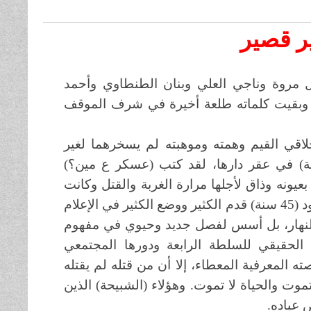
ير قصير
روة وناجي العلي وبنان الطنطاوي وأحمد
 وبقيت كلماته طلعة أخيرة في شرف الموقف
أخلاقي القيم وهمته وموهبته
لم
يسخرهما لغير
نة) في عقر دارها، لقد كتب (عسكر ع مين؟)
بعيونه وذاق لأجلها مرارة
الغربة
والقتل وكانت
د
(45 سنة) قدم الكثير ووضع الكثير في الإعلام
د النهار، بل أسس لفصل جديد وحيوي في مفهوم
ث الحقيقي للسلطة الرابعة ودورها المجتمعي
 المعرفية المعطاء، إلا أن من قتله لم يقتله
موت والحياة لا تموت. وهؤلاء
(
الشبيحة
)
الذين
ص عباده.