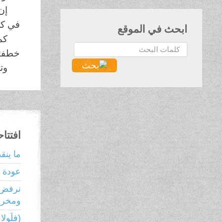
إن
في كل
ابحث في الموقع
كم
البحث...
خطفته
وت
افتتا
ما ينق
عودة ر
نرفض 
ومخرجا
(فلَولا ن