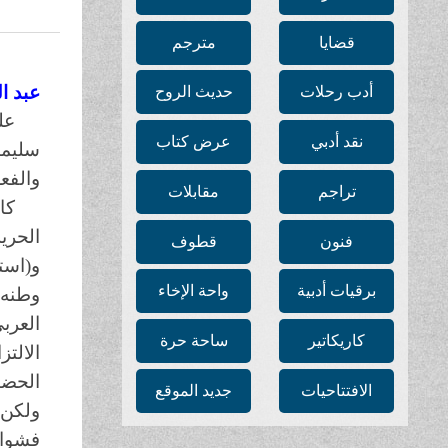
قضايا
مترجم
عبد ال
أدب رحلات
حديث الروح
عل
نقد أدبي
عرض كتاب
سليما
والفع
تراجم
مقابلات
كا
الحري
فنون
قطوف
و(است
برقيات أدبية
واحة الإخاء
وطنه 
العرب
كاريكاتير
ساحة حرة
الالت
الحضا
الافتتاحيات
جديد الموقع
ولكن 
فشوا