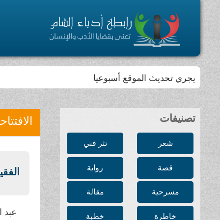
يجري تحديث الموقع أسبوعيا
تصنيفات
الافتتاح
شعر
نثر فني
قصة
رواية
الفقي
مسرحية
مقالة
عبد ا
خاطرة
خطبة