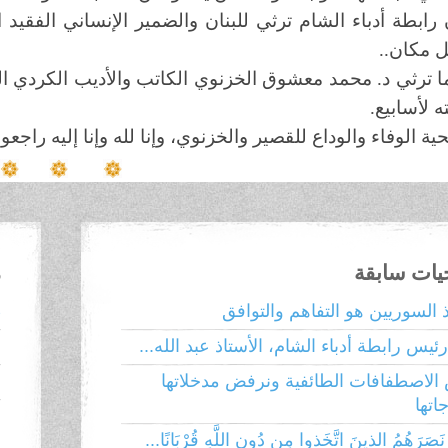
 رابطة أدباء الشام ترثي للبنان والضمير الإنساني الفقيد ا
 مكان..
ا ترثي د. محمد معشوق الخزنوي الكاتب والأديب الكردي ال
 لأسابيع.
حية الوفاء والوداع للقصير والخزنوي، وإنا لله وإنا إليه راجعو
حيات سابقة
م
ذ السوريين هو التفاهم والتوافق
ط
ئيس رابطة أدباء الشام، الأستاذ عبد الله...
إ
الاصطفافات الطائفية ونرفض مدخلاتها
ا
تها
ا
َصَرَهُمُ الذينَ اتَّخَذوا مِن دُونِ اللَّهِ قُرْبَانًا...