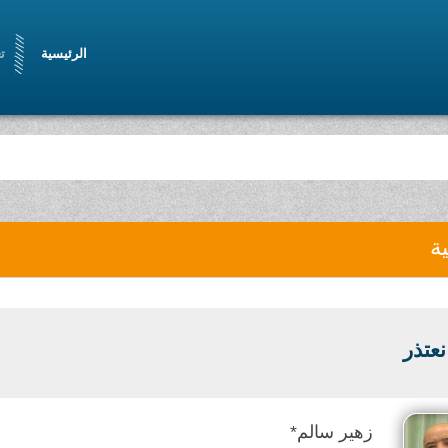
الرئيسية
ت
ية
عتذر
زهير سالم*