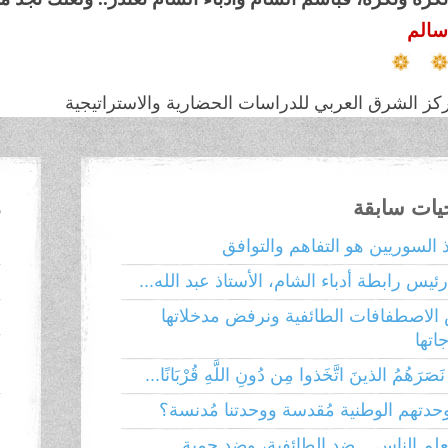
سالم
كز الشرق العربي للدراسات الحضارية والاستراتيجية
حيات سابقة
م
ذ السوريين هو التفاهم والتوافق
ط
ئيس رابطة أدباء الشام، الأستاذ عبد الله...
إ
الاصطفافات الطائفية ونرفض مدخلاتها
ا
تها
ا
َصَرَهُمُ الذينَ اتَّخَذوا مِن دُونِ اللَّهِ قُرْبَانًا...
وحدتهم الوطنية مُقدسة ووحدتنا مُدنسة؟
ا
م
لم الناس... ضد الطائفية، وضد حمية