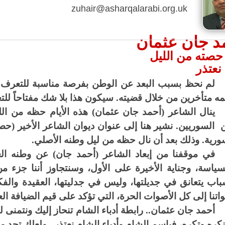
zuhair@asharqalarabi.org.uk
د جان عثمان
 حصته من الليل
نعتذر
لم نحظ بسبب البعد عن الوطن بفرصة مناسبة للتعرف ع
ه متأخرين من خلال قضيته. سيكون هذا بلا شك مفتاحاً لل
ينال الشاعر (أحمد جان عثمان) هذه الأيام حظه من ال
السوريين. نشير هنا إلى عنوان ديوان الشاعر الأخير (حص
ورية. وذلك بعد أن نال حظه من ليل وطنه الأصلي.
في موقفنا من إبعاد الشاعر (أحمد جان) عن وطنه ال
سياسة، وجناية الأخيرة على الأول، وسنتجاوز أننا جزء
باب يتعانق في جديلتها، وليس في جدليتها، العقيدة والف
اتنا إلى كل الأصوات الحرة، التي تؤكد على قيم الضيافة الع
أحمد جان عثمان.. رابطة أدباء الشام تنحاز إليك ونتمن
نكره وتكره، فباسم الشام وأدباء الشام نعتذر.. ولعلك تجد من 