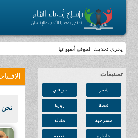
يجري تحديث الموقع أسبوعيا
تصنيفات
الافتتاح
شعر
نثر فني
قصة
رواية
نحن ن
مسرحية
مقالة
خاطرة
خطبة