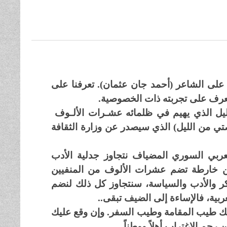
لى الشاعر (أحمد جان عثمان). تعرفنا على
تعرف على تجربته ذات الخصوصية.
ليل الذي يهيم في ظلمائه عشـرات الألـوف
تي من الليل) الذي سيصدر عن وزارة الثقافة
عربي السوري المضياف نتجاوز جدلية الأدب
 من خارطة تضم عشرات الألوف من المنفيين
كر والأدب والسياسة، سنتجاوز كل ذلك لنضم
ربية، فالإساءة إلى الضيف تبقى..
ى لك طيب المقامة وطيب السفر. وإن وقع عليك
رحم الاغتراب أهلاً ووطناً.