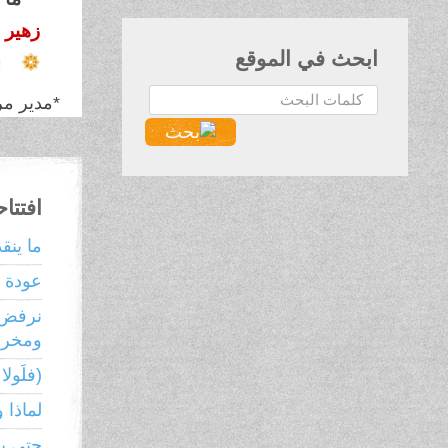
زهير 
ابحث في الموقع
البحث...
*مدير مر
افتتا
ما ينق
عودة ر
نرفض 
ومخرجا
(فلَولا ن
لماذا 
حتى يع