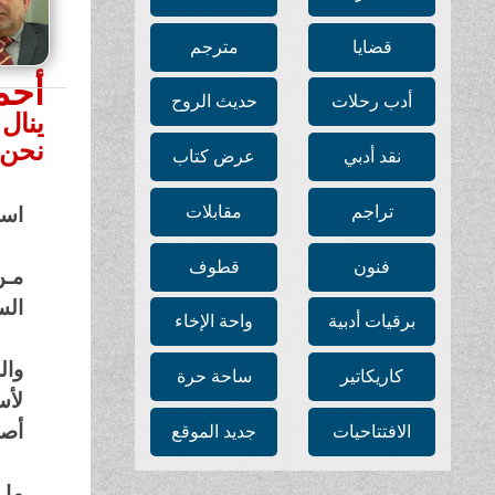
قضايا
مترجم
أحم
أدب رحلات
حديث الروح
ينال
نحن 
نقد أدبي
عرض كتاب
تراجم
مقابلات
اسم
فنون
قطوف
مـن
الس
برقيات أدبية
واحة الإخاء
وال
كاريكاتير
ساحة حرة
لأس
أصو
الافتتاحيات
جديد الموقع
ما 