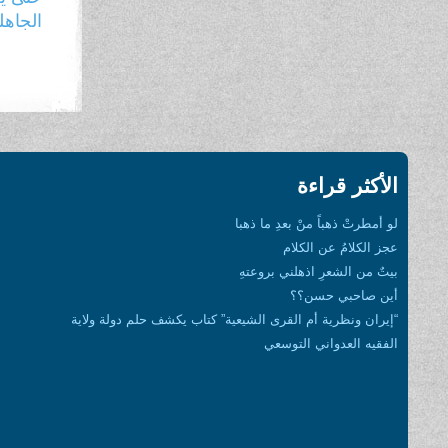
الجاهل
الأكثر قراءة
لو أمطرتْ ذهباً منْ بعدِ ما ذهبا
عجز الكلامُ عن الكلام
بيتٌ من الشعرِ اذهلني بروعتهِ
أين صاحبي حسن؟؟
“إيران ونظرية أم القرى الشيعية” كتاب يكشف حلم دولة ولاية
الفقيه العدواني التوسعي