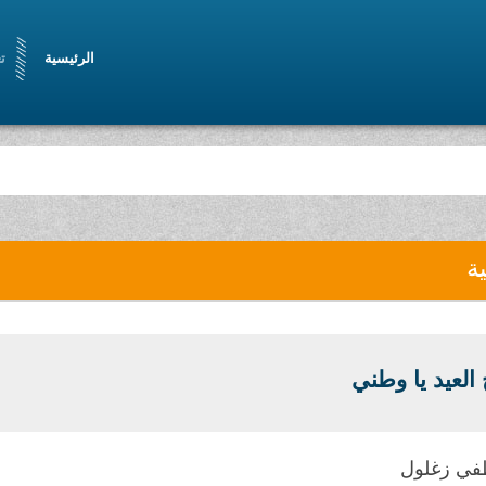
الرئيسية
ت
ية
العيد يا وطني
طفي زغلول