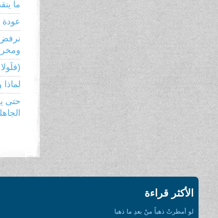
ما ينق
عودة ر
نرفض 
ومخرجا
(فلَولا ن
لماذا 
حتى يع
الجاهل
الأكثر قراءة
لو أمطرتْ ذهباً منْ بعدِ ما ذهبا