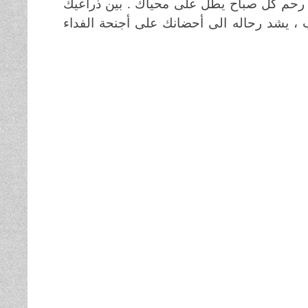
من رحم كل صباح يطل على محياك . بين ذراعيك
 ، يشد رحاله الى أحضانك على أجنحة الفداء