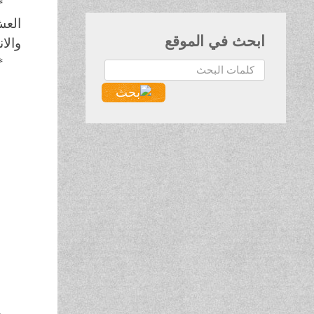
*
العش
ابحث في الموقع
والان
*
البحث...
ص
ت
ت
ت
ت
ص
ي
و
ف
ص
ي
و