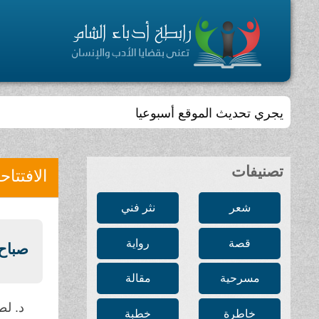
يجري تحديث الموقع أسبوعيا
تصنيفات
الافتتاح
شعر
نثر فني
قصة
رواية
صباح 
مسرحية
مقالة
د. ل
خاطرة
خطبة