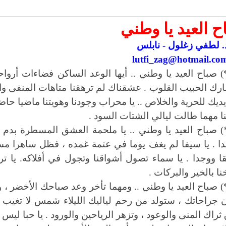
ح العيد يا وطني
. لطفي زغلول - نابلس
lutfi_zag@hotmail.co
) صباح العيد يا وطني .. أيها الوعد الساكن فضاءات أروا
ارك الحبيب القلوب . عشقناك لم ترهقنا متاهات المنفى والا
يديك للحرية والخلاص .. يا محراب وجودنا وهويتنا ماضيا 
نا مهما طالت ليالي الشتات السود .
) صباح العيد يا وطني .. يا ملحمة العشق المسطرة بدم ع
ا . يا سيفا لم يغف يوما في عتمة غمده ، فظل ساهرا مسل
 ووجدا . يا سماء تصول أشواقنا وتجول في أفلاكه. يا ترابا ا
نا بالخير والبركات .
) صباح العيد يا وطني .. ومهما تأخر وعد صباحك الأخضر ،
ن جراحاتك ، ستولد من رحم لياليك الليلاء شمس لا تغيب 
ثراك المنى والوعود ، وتزهر الرياحين والورود . يا حبا ليس