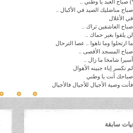
) صباح العيد يا وطني ..
باح مناضليك الصيد في الأكبال ..
ي الأغلال
باح العاشقين ثراك ..
ن يلقوا بغير حماك ..
ا ارتحلوا وما تاهوا .. عصا الترحال
باح المسجد الأقصى ..
سيرا شامخا ما زال ..
م تكسر إباء جبينه الأهوال
باحك أنت يا وطني
أنت وصية الأجيال للأجيال فالأجيال
حيات سابقة
م