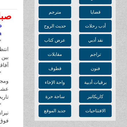
قضايا
مترجم
صبا
د
أدب رحلات
حديث الروح
m
نقد أدبي
عرض كتاب
*
انتظ
تراجم
مقابلات
بين 
آفاق
فنون
قطوف
*
ومجد
برقيات أدبية
واحة الإخاء
عشقا
تاريخ
كاريكاتير
ساحة حرة
*
الافتتاحيات
جديد الموقع
نيرا
فوق 