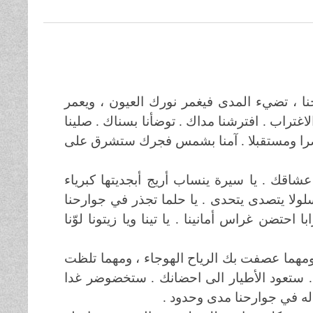
حنا ، تضيء المدى فيغمر نورك العيون ، ويعمر
غتراب . افترشنا مداك . توضأنا بسناك . صلينا
حاضرا ومستقبلا . آمنا بشمس فجرك ستشرق على
شاقك . يا سيرة ينساب أريج أبجديتها كبرياء
ولا يتصدى يتحدى . يا حلما تجذر في جوارحنا
حتضن غراس أمانينا . يا تينا ويا زيتونا لوّنا
 ومهما عصفت بك الرياح الهوجاء ، ومهما تلظت
. ستعود الأطيار الى احضانك . ستخضوضر غدا
 له في جوارحنا مدى وحدود .