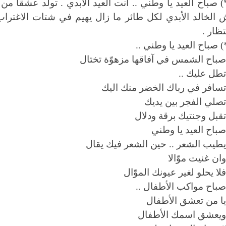
) صباح العيد يا وطني .. أنت العيد الأبدي . تولد عشقا 
 الخالد الأبدي لكل طائر ما زال يهيم في شتات الاغتراب
تظار .
) صباح العيد يا وطني ..
باح الشمس في آفاقها مزهوّة تختال
طل عليك ..
سافر في رباك الخضر منك اليك
صلي الفجر بين يديك
قبل وجنتيك برقة ودلال
باح العيد يا وطني
طيب الشعر .. حين الشعر فيك يقال
ان غنيت موّالا
لا يحلو لغير عيونك الموّال
باح مواكب الأطفال ..
ا من تعشق الأطفال
يعشق اسمك الأطفال