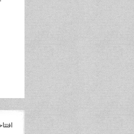
*
ص
ف
ص
ل
م
ص
أ
ل
ص
ف
افتتا