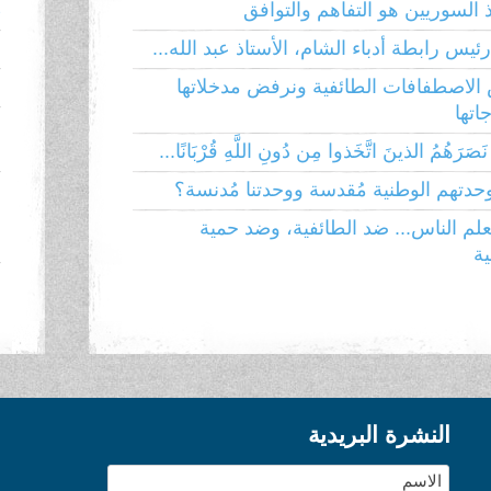
ذ السوريين هو التفاهم والتوافق
ط
ئيس رابطة أدباء الشام، الأستاذ عبد الله...
إ
الاصطفافات الطائفية ونرفض مدخلاتها
ا
تها
ا
َصَرَهُمُ الذينَ اتَّخَذوا مِن دُونِ اللَّهِ قُرْبَانًا...
وحدتهم الوطنية مُقدسة ووحدتنا مُدنسة؟
ا
م
لم الناس... ضد الطائفية، وضد حمية
ية
ا
النشرة البريدية