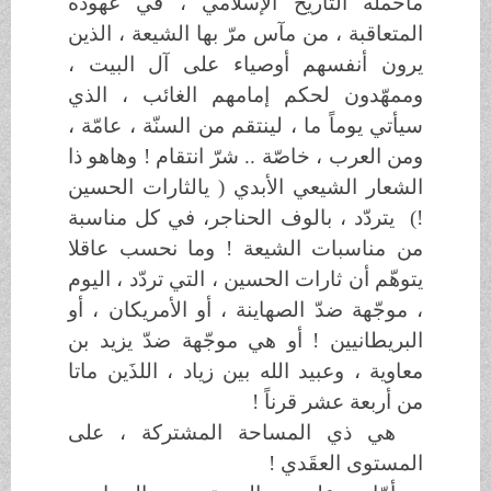
ماحمله التاريخ الإسلامي ، في عهوده
المتعاقبة ، من مآس مرّ بها الشيعة ، الذين
يرون أنفسهم أوصياء على آل البيت ،
وممهّدون لحكم إمامهم الغائب ، الذي
سيأتي يوماً ما ، لينتقم من السنّة ، عامّة ،
ومن العرب ، خاصّة .. شرّ انتقام ! وهاهو ذا
الشعار الشيعي الأبدي ( يالثارات الحسين
!) يتردّد ، بالوف الحناجر، في كل مناسبة
من مناسبات الشيعة ! وما نحسب عاقلا
يتوهّم أن ثارات الحسين ، التي تردّد ، اليوم
، موجّهة ضدّ الصهاينة ، أو الأمريكان ، أو
البريطانيين ! أو هي موجّهة ضدّ يزيد بن
معاوية ، وعبيد الله بين زياد ، اللذَين ماتا
من أربعة عشر قرناً !
هي ذي المساحة المشتركة ، على
المستوى العقَدي !