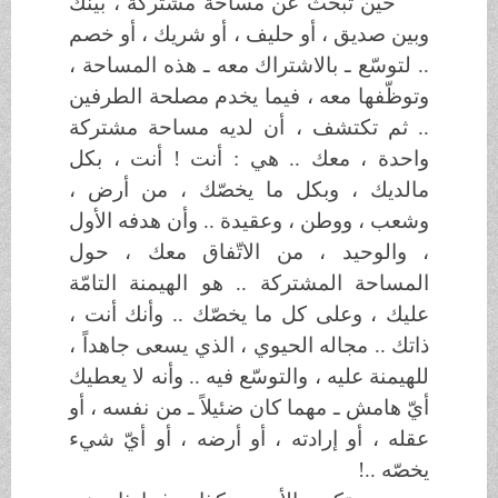
حين تبحث عن مساحة مشتركة ، بينك
وبين صديق ، أو حليف ، أو شريك ، أو خصم
.. لتوسّع ـ بالاشتراك معه ـ هذه المساحة ،
وتوظّفها معه ، فيما يخدم مصلحة الطرفين
.. ثم تكتشف ، أن لديه مساحة مشتركة
واحدة ، معك .. هي : أنت ! أنت ، بكل
مالديك ، وبكل ما يخصّك ، من أرض ،
وشعب ، ووطن ، وعقيدة .. وأن هدفه الأول
، والوحيد ، من الاتّفاق معك ، حول
المساحة المشتركة .. هو الهيمنة التامّة
عليك ، وعلى كل ما يخصّك .. وأنك أنت ،
ذاتك .. مجاله الحيوي ، الذي يسعى جاهداً ،
للهيمنة عليه ، والتوسّع فيه .. وأنه لا يعطيك
أيّ هامش ـ مهما كان ضئيلاً ـ من نفسه ، أو
عقله ، أو إرادته ، أو أرضه ، أو أيّ شيء
يخصّه ..!