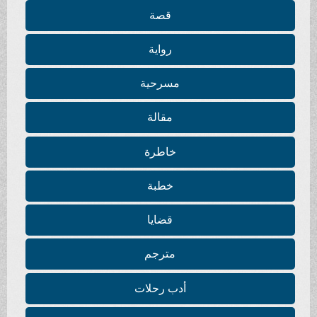
قصة
رواية
مسرحية
مقالة
خاطرة
خطبة
قضايا
مترجم
أدب رحلات