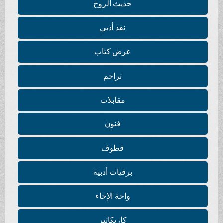
حديث الروح
نقد أدبي
عرض كتاب
تراجم
مقابلات
فنون
قطوف
برقيات أدبية
واحة الإخاء
كاريكاتير