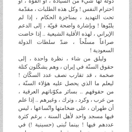
دولة لها شيء من السيادة ، أو القوّة ، أو
احترام النفس ! وكل هذه الطلبات ، مقدّمة
تحت التهديد ، بمناجزة الحكام ، إذا لم
يلبّوها ! وبإشارة واضحة قويّة ، إلى الدعم
الإيراني ، لهذه الأقلية الشيعية .. إذا خاضت
صراعاً مسلّحاً ، ضدّ سلطات الدولة
السعودية !
وليلق من شاء ، نظرة واحدة ، إلى
حقوق السنّة في إيران ، وهم يشكّلون كتلة
صخمة ، قد تقارب نصف عدد السكّان !
ليعلم ما الذي يحصل عليه هؤلاء السنّة ،
من حقوقهم .. بسائر مكوّناتهم العرقية ،
من عرب ، وكرد ، وترك ، وغيرهم .. إذا علم
أن طهران ، على ضخامتها واتّساعها ، ليس
فيها مسجد واحد لأهل السنة ، برغم كثرة
عددهم فيها ! بينما تُبنى (حسينية !) في