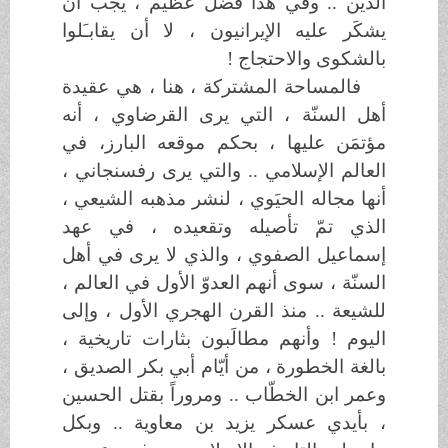
الدين .. وفي هذا فضل عظيم ، يجب أن
يشكَر عليه الإيرانيون ، لا أن يقابـَلوا
بالشكوى والاحتجاج !
فالمساحة المشتركة ، هنا ، هي عقيدة
أهل السنّة ، التي يرى القرضاوي ، أنه
مؤتمَن عليها ، بحكم موقعه البارز، في
العالم الإسلامي .. والتي يرى رفسنجاني ،
أنها مجاله الحيَوي ، لنشر مذهبه الشيعي ،
الذي تمّ تأصيله وتقعيده ، في عهد
إسماعيل الصفوي ، والذي لا يرى في أهل
السنّة ، سوى أنهم العدوّ الأول في العالم ،
للشيعة .. منذ القرن الهجري الأول ، وإلى
اليوم ! وأنهم مطالَبون بثارات تاريخية ،
بالغة الخطورة ، من أيّام أبي بكر الصديق ،
وعمر ابن الخطّاب .. ومروراً بقتل الحسين
، بأيدي عسكر يزيد بن معاوية .. وبكل