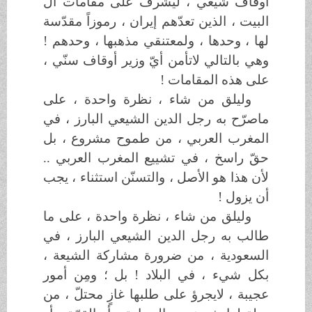
أوقاف شيعي ، ليشرف على مقامات آل
البيت ، الذين تعدّهم إيران ، رموزاً مقدّسة
لها ، وحدها ، ولمعتنقي مذهبها ، وحدهم !
وهي بالتالي لاتأمن أيّ وزير أوقاف سنّي ،
على هذه المقامات !
وليلق من شاء ، نظرة واحدة ، على
ماصرّح به رجل الدين الشيعي البارز ، في
المغرب العربي ، من طموح مشروع ، بل
حقّ راسخ ، في تشييع المغرب العربي ..
لأن هذا هو الأصل ، والتسنّن استثناء ، يجب
أن يزول !
وليلق من شاء ، نظرة واحدة ، على ما
طالب به رجل الدين الشيعي البارز ، في
السعودية ، من ضرورة مشاركة الشيعة ،
بكل شيء ، في البلاد ! بل ؛ ومِن أمور
عجيبة ، لايجرؤ على طلبها غازٍ محتلّ ، من