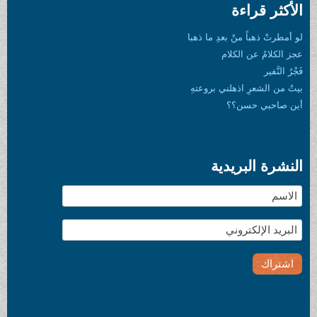
الأكثر قراءة
لو أمطرتْ ذهباً منْ بعدِ ما ذهبا
عجز الكلامُ عن الكلام
فَجْرُ النَّفير
بيتٌ من الشعرِ اذهلني بروعتهِ
أين صاحبي حسن؟؟
النشرة البريدية