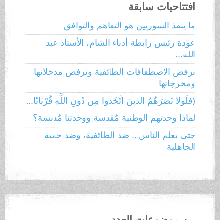
افتتاحيات سابقة
ما ينقذ السوريين هو التفاهم والتوافق
عودة رئيس رابطة أدباء الشام، الأستاذ عبد
الله...
نرفض الاصطفافات الطائفية ونرفض مدخلاتها
ومخرجاتها
(فلَولا نَصَرَهُمُ الذينَ اتَّخَذوا مِن دُونِ اللَّهِ قُرْبَانًا...
لماذا وحدتهم الوطنية مُقدسة ووحدتنا مُدنسة؟
حتى يعلم الناس... ضد الطائفية، وضد حمية
الجاهلية
من موضوعات العدد