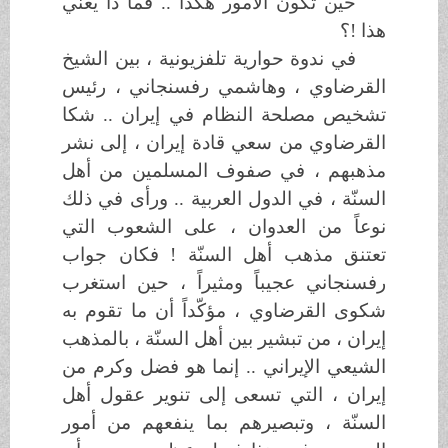
حين تكون الأمور هكذا .. فما ذا يعني
هذا !؟
في ندوة حوارية تلفزيونية ، بين الشيخ
القرضاوي ، وهاشمي رفسنجاني ، رئيس
تشخيص مصلحة النظام في إيران .. شكا
القرضاوي من سعي قادة إيران ، إلى نشر
مذهبهم ، في صفوف المسلمين من أهل
السنّة ، في الدول العربية .. ورأى في ذلك
نوعاً من العدوان ، على الشعوب التي
تعتنق مذهب أهل السنّة ! فكان جواب
رفسنجاني عجيباً ومثيراً ، حين استغرب
شكوى القرضاوي ، مؤكّداً أن ما تقوم به
إيران ، من تبشير بين أهل السنّة ، بالمذهب
الشيعي الإيراني .. إنما هو فضل وكرم من
إيران ، التي تسعى إلى تنوير عقول أهل
السنّة ، وتبصيرهم بما ينفعهم من أمور