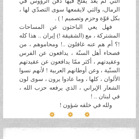
التي لم يعد يفلح فيها دفن الرؤوس في
الرمال، والتي لايقمعها سوى التصدّي لها ،
بكل قوّة وحزم وتصميم ! ) .
فهل يعي الباحثون عن المساحات
المشتركة ، مع (الشقيقة !) إيران .. هذا كله
!؟ أم هم عنه غافلون ..! ومحاموهم ، من
فصحاء أهل السنّة ، يدافعون عن الفرس
وعقيدتهم ، أكثر ممّا يدافعون عن عقيدتهم
السنّية ، وعن أوطانهم العربية ! لأنهم نسوا
الألوان ، كلها ، وما عادوا يرون ، سوى لون
الشعار الإيراني ، الذي يرفعه حزب الله ،
في لبنان .. !
ولله في خلقه شؤون !