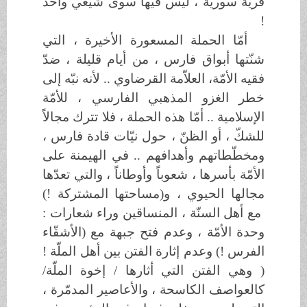
قرية سورية ، ليس فيها سوى شيعي واحد
!
أمّا الحملة المسعورة الأخيرة ، التي
شنّتها أبواق فارس ، من أيام قليلة ، ضدّ
فقيه الأمّة، العلاّمة القرضاوي .. لأنه نبّه إلى
خطر الغزو المذهبي الفارسي ، للأمّة
الإسلامية .. أمّا هذه الحملة ، فلا تترك مجالاً
للشكّ ، أو الظنّ ، حول نيّات قادة فارس ،
ومخطّطاتهم وأهدافهم .. في الهيمنة على
الأمّة بأسرها ، شعوباً وأوطاناً ، والتي تعدّها
مجالها الحيوي ، و(مساحتها المشتركة !)
مع أهل السنّة ، المنساقين وراء شعارات :
وحدة الأمّة ، وعدم فتح جبهة مع (الأشقّاء
الفرس !) وعدم إثارة الفتن بين أهل الملّة !
( وهي الفتن التي أثارها / إخوة الملّة/
كالعواصف الكاسحة ، والأعاصير المدمّرة ،