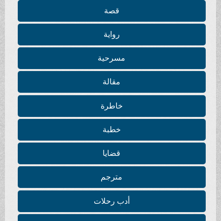
قصة
رواية
مسرحية
مقالة
خاطرة
خطبة
قضايا
مترجم
أدب رحلات