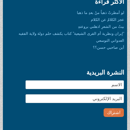
الأكثر قراءة
لو أمطرتْ ذهباً منْ بعدِ ما ذهبا
عجز الكلامُ عن الكلام
بيتٌ من الشعرِ اذهلني بروعتهِ
“إيران ونظرية أم القرى الشيعية” كتاب يكشف حلم دولة ولاية الفقيه
العدواني التوسعي
أين صاحبي حسن؟؟
النشرة البريدية