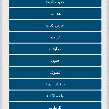
حديث الروح
نقد أدبي
عرض كتاب
تراجم
مقابلات
فنون
قطوف
برقيات أدبية
واحة الإخاء
كاريكاتير