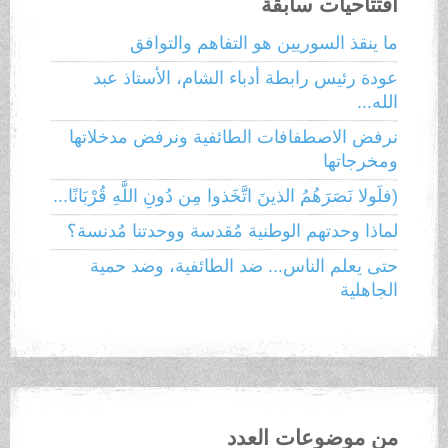
افتتاحيات سابقة
ما ينقذ السوريين هو التفاهم والتوافق
عودة رئيس رابطة أدباء الشام، الأستاذ عبد
الله...
نرفض الاصطفافات الطائفية ونرفض مدخلاتها
ومخرجاتها
(فلَولا نَصَرَهُمُ الذينَ اتَّخَذوا مِن دُونِ اللَّهِ قُرْبَانًا...
لماذا وحدتهم الوطنية مُقدسة ووحدتنا مُدنسة؟
حتى يعلم الناس... ضد الطائفية، وضد حمية
الجاهلية
من موضوعات العدد