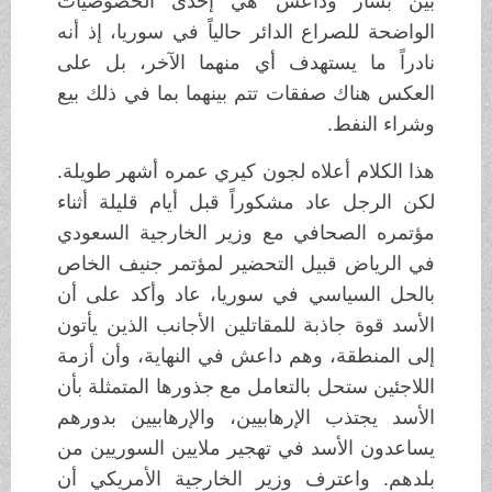
بين بشار وداعش هي إحدى الخصوصيات
الواضحة للصراع الدائر حالياً في سوريا، إذ أنه
نادراً ما يستهدف أي منهما الآخر، بل على
العكس هناك صفقات تتم بينهما بما في ذلك بيع
وشراء النفط.
هذا الكلام أعلاه لجون كيري عمره أشهر طويلة.
لكن الرجل عاد مشكوراً قبل أيام قليلة أثناء
مؤتمره الصحافي مع وزير الخارجية السعودي
في الرياض قبيل التحضير لمؤتمر جنيف الخاص
بالحل السياسي في سوريا، عاد وأكد على أن
الأسد قوة جاذبة للمقاتلين الأجانب الذين يأتون
إلى المنطقة، وهم داعش في النهاية، وأن أزمة
اللاجئين ستحل بالتعامل مع جذورها المتمثلة بأن
الأسد يجتذب الإرهابيين، والإرهابيين بدورهم
يساعدون الأسد في تهجير ملايين السوريين من
بلدهم. واعترف وزير الخارجية الأمريكي أن