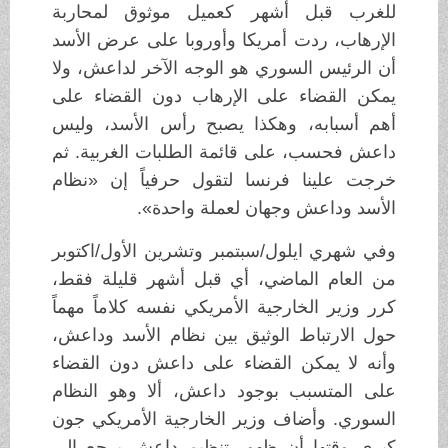
للغرب قبل أشهر كعميل موثوق لمحاربة
الإرهاب، ردت أمريكا وأوروبا على عرض الأسد
أن الرئيس السوري هو الوجه الآخر لداعش، ولا
يمكن القضاء على الإرهاب دون القضاء على
أهم أسبابه، وهكذا يصبح رأس الأسد، وليس
داعش فحسب، على قائمة الطلبات الغربية. ثم
خرجت علينا فرنسا لتقول حرفياً إن «نظام
الأسد وداعش وجهان لعملة واحدة».
وفي شهري ايلول/سبتمبر وتشرين الأول/اكتوبر
من العام الماضي، أي قبل أشهر قليلة فقط،
كرر وزير الخارجية الأمريكي نفسه كلاماً مهماً
حول الارتباط الوثيق بين نظام الأسد وداعش،
وأنه لا يمكن القضاء على داعش دون القضاء
على المتسبب بوجود داعش، ألا وهو النظام
السوري. وأضاف وزير الخارجية الأمريكي جون
كيري وقتها أن ظهور تنظيم داعش يرجع إلى