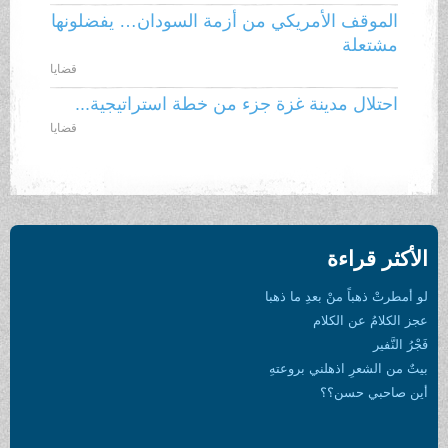
الموقف الأمريكي من أزمة السودان… يفضلونها
مشتعلة
قضايا
احتلال مدينة غزة جزء من خطة استراتيجية...
قضايا
الأكثر قراءة
لو أمطرتْ ذهباً منْ بعدِ ما ذهبا
عجز الكلامُ عن الكلام
فَجْرُ النَّفير
بيتٌ من الشعرِ اذهلني بروعتهِ
أين صاحبي حسن؟؟