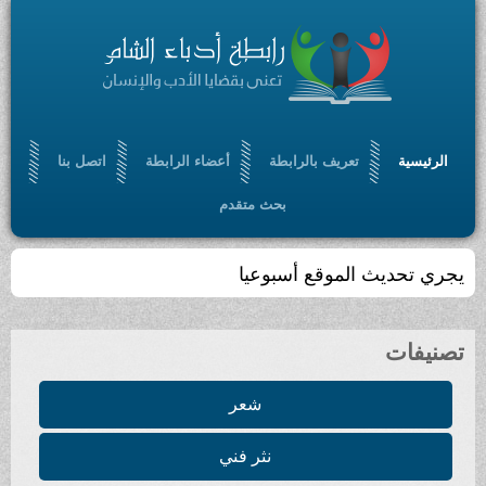
الرئيسية
تعريف بالرابطة
أعضاء الرابطة
اتصل بنا
بحث متقدم
يجري تحديث الموقع أسبوعيا
تصنيفات
شعر
نثر فني