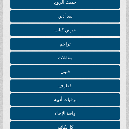
حديث الروح
نقد أدبي
عرض كتاب
تراجم
مقابلات
فنون
قطوف
برقيات أدبية
واحة الإخاء
كاريكاتير