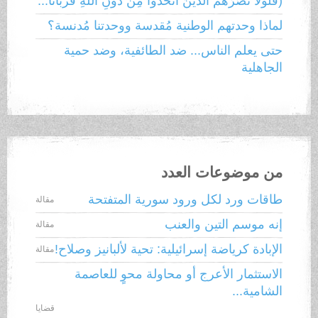
(فلَولا نَصَرَهُمُ الذينَ اتَّخَذوا مِن دُونِ اللَّهِ قُرْبَانًا...
لماذا وحدتهم الوطنية مُقدسة ووحدتنا مُدنسة؟
حتى يعلم الناس... ضد الطائفية، وضد حمية
الجاهلية
من موضوعات العدد
طاقات ورد لكل ورود سورية المتفتحة
مقالة
إنه موسم التين والعنب
مقالة
الإبادة كرياضة إسرائيلية: تحية لألبانيز وصلاح!
مقالة
الاستثمار الأعرج أو محاولة محوٍ للعاصمة
الشامية...
قضايا