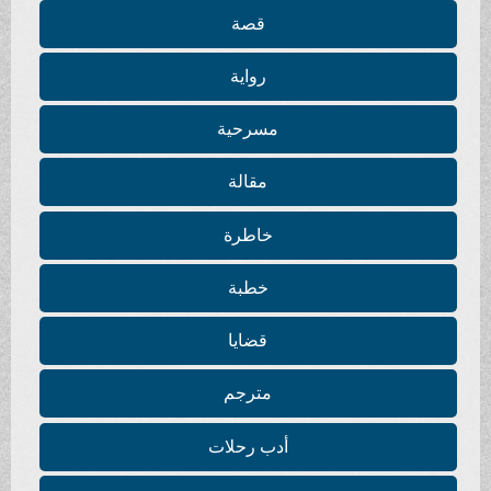
قصة
رواية
مسرحية
مقالة
خاطرة
خطبة
قضايا
مترجم
أدب رحلات