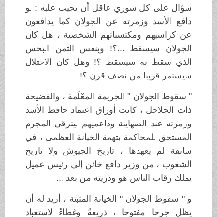
سؤال على كل سوري عاقل أن يجيب عليه : لو
دافع الأسد وزمرته عن الجولان كما يدافعون
عن كراسيهم ومكتسباتهم الشخصية ، هل كان
الجولان سيسقط ...؟! وبنفس الثمن البخس
الذي سقط به سيسقط ؟! وهل كان الاحتلال
سيستمر قريبا من نصف قرن ؟!
" سقوط الجولان " الجريمة المعْلَمة ، والفضيحة
ذات الجلاجل ، كانت أوراق اعتماد حافظ الأسد
وزمرته عند الصهاينة وداعميهم ليترقى المجرم
المستحق للمحاكمة بتهمة الخيانة العظمى ، في
سابقة لم يعهدها ، تاريخ الجيوش ولا تاريخ
الشعوب ، من وزير دافع خائن إلى رئيس عميل
يملك رقاب الناس هو وذريته من بعد ...
و " سقوط الجولان " الخيانة المثبتة ، أريد له أن
يظل جرحا مفتوحا ، ذريعةً وغطاءً لاستعباد