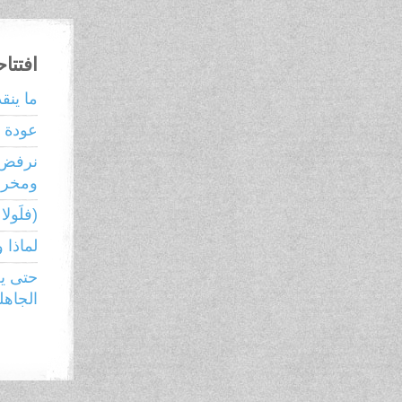
افتتا
ما ينق
عودة ر
نرفض 
ومخرجا
(فلَولا ن
لماذا 
حتى يع
الجاهل