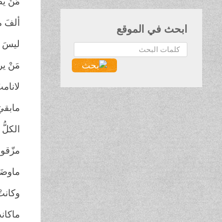
مَنْ ي
ألفَ مر
ابحث في الموقع
ليسَ أ
البحث...
مَنْ ي
لانامت
مابقيَ 
الكلُّ
مزّقوا
ماوضَع
وكانتْ
ماكانت