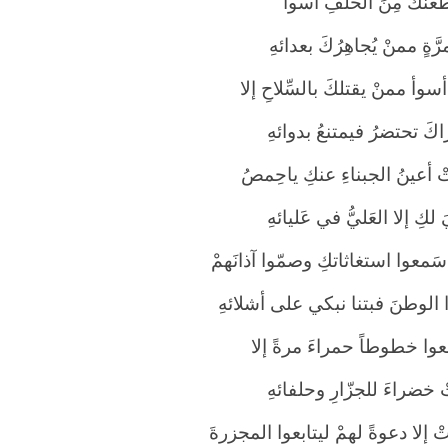
طعنُكَ مِنَ الخلفِ أسوأ
َّةٍ ممنْ يُجاهِرُكَ بعدائهِ
سوأ ممنْ يقتلكَ بالسِّلاحِ إلا
راكَ تحتضرُ فيمتنعُ بدوائهِ
ْ أعينُ الجبناءِ عنكِ ياحِمصُ
لكِ إلا العَليُّ في عَليائهِ
 سَمعوا استغاثاتكِ وصمّوا آذانَهمْ
 الوطنَ فبتنا نبكي على أشلائهِ
وا خطوطاً حمراءَ مرةً إلا
 خضراءَ للجزّارِ وحلفائهِ
ْ إلا دعوةً لهمْ ليتابعوا المجزرةَ