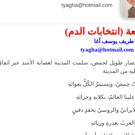
tyagha@hotmail.com
ة (انتخابات الدم)
طريف يوسف آغا
tyagha@hotmail.com
صار طويل لحمص، سلمت المدينة لعصابة الأسد عبر اتفاق
يه من المدينة
تْ حِمصُ، ويستمرُ الكُلُّ بعوائهِ
لينا العالمُ، بكلابهِ وجرائهِ
الايرانيُ والروسيُ بحقدٍ دفينٍ
الغربُ بغدرهِ وريائهِ