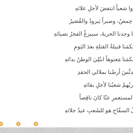
روا شعباً انتفضَ لأجلِ علائهِ
حِمصُ، وصبراً يَبرودُ والقُصَيرُ
 وجدنا الحريةَ، سيبزغُ الفجرُ بضيائهِ
مَنا قبيلةُ القتلةِ بعدَ اليَومِ
مَنا مَعتوهاً ابتُلِيَ الوطنُ بدائهِ
ُدنَّسَ أرضُنا بملالي الحقدِ
بُهمْ شعبُنا لأجلِ بقائهِ
المستعمرِ عنّا كانَ ناقِصاً
 السفّاحِ هو للشَعبِ عيدُ جلائهِ