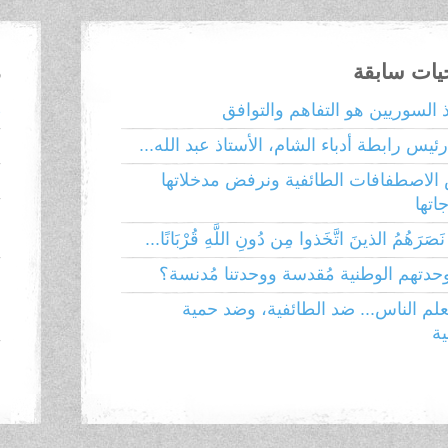
حيات سابقة
م
ذ السوريين هو التفاهم والتوافق
ط
ئيس رابطة أدباء الشام، الأستاذ عبد الله...
إ
الاصطفافات الطائفية ونرفض مدخلاتها
ا
تها
ا
َصَرَهُمُ الذينَ اتَّخَذوا مِن دُونِ اللَّهِ قُرْبَانًا...
وحدتهم الوطنية مُقدسة ووحدتنا مُدنسة؟
ا
م
لم الناس... ضد الطائفية، وضد حمية
ية
ا