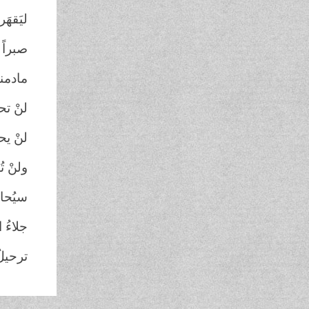
ليَقهَ
صبراً 
مادمنا
لنْ تحك
لنْ يحك
ولنْ ت
سيُحار
جلاءُ 
ترحيلُ