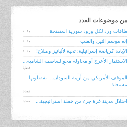
ن موضوعات العدد
اقات ورد لكل ورود سورية المتفتحة
مقالة
نه موسم التين والعنب
مقالة
لإبادة كرياضة إسرائيلية: تحية لألبانيز وصلاح!
مقالة
لاستثمار الأعرج أو محاولة محوٍ للعاصمة الشامية...
قضايا
لموقف الأمريكي من أزمة السودان… يفضلونها
شتعلة
قضايا
حتلال مدينة غزة جزء من خطة استراتيجية...
قضايا