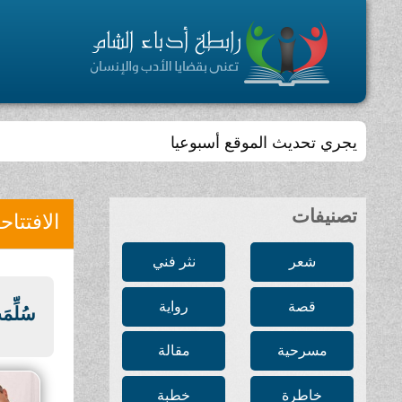
يجري تحديث الموقع أسبوعيا
تصنيفات
الافتتاح
شعر
نثر فني
قصة
رواية
سُلِّ
مسرحية
مقالة
خاطرة
خطبة