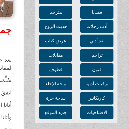
قضايا
مترجم
أدب رحلات
حديث الروح
جمع
نقد أدبي
عرض كتاب
تراجم
مقابلات
بعد ح
لمقاتل
فنون
قطوف
سُلِّمَ
برقيات أدبية
واحة الإخاء
اتفقَ ع
كاريكاتير
ساحة حرة
أتانا 
الافتتاحيات
جديد الموقع
وأتانا 