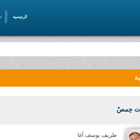
الرئيسية
ت
ية
مَت حِمصُ
طريف يوسف آغا