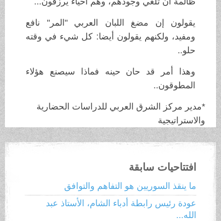
ظالمة أن تلغي وجودهم، وهم أحياء يرزقون...
يقولون إن مضغ اللبان العربي "المر" نافع
ومفيد، ولكنهم يقولون أيضا: كل شيء في وقته
حلو..
وهذا أمر قد حان حينه فماذا سيصنع هؤلاء
المطوقون..
*مدير مركز الشرق العربي للدراسات الحضارية
والاستراتيجية
افتتاحيات سابقة
ما ينقذ السوريين هو التفاهم والتوافق
عودة رئيس رابطة أدباء الشام، الأستاذ عبد
الله...