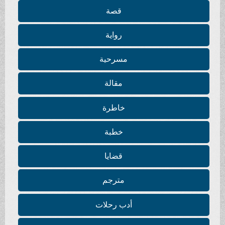
قصة
رواية
مسرحية
مقالة
خاطرة
خطبة
قضايا
مترجم
أدب رحلات