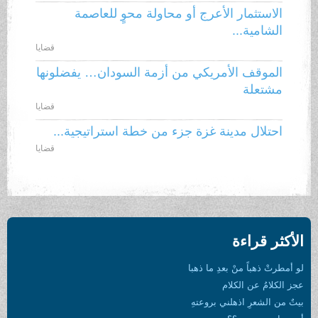
الاستثمار الأعرج أو محاولة محوٍ للعاصمة
الشامية...
قضايا
الموقف الأمريكي من أزمة السودان… يفضلونها
مشتعلة
قضايا
احتلال مدينة غزة جزء من خطة استراتيجية...
قضايا
الأكثر قراءة
لو أمطرتْ ذهباً منْ بعدِ ما ذهبا
عجز الكلامُ عن الكلام
بيتٌ من الشعرِ اذهلني بروعتهِ