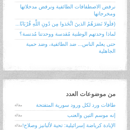
نرفض الاصطفافات الطائفية ونرفض مدخلاتها
ومخرجاتها
(فلَولا نَصَرَهُمُ الذينَ اتَّخَذوا مِن دُونِ اللَّهِ قُرْبَانًا...
لماذا وحدتهم الوطنية مُقدسة ووحدتنا مُدنسة؟
حتى يعلم الناس... ضد الطائفية، وضد حمية
الجاهلية
من موضوعات العدد
طاقات ورد لكل ورود سورية المتفتحة
مقالة
إنه موسم التين والعنب
مقالة
الإبادة كرياضة إسرائيلية: تحية لألبانيز وصلاح!
مقالة