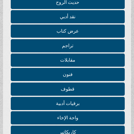
حديث الروح
نقد أدبي
عرض كتاب
تراجم
مقابلات
فنون
قطوف
برقيات أدبية
واحة الإخاء
كاريكاتير