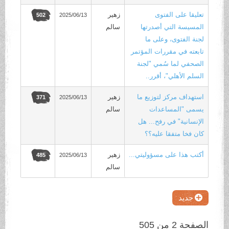
تعليقا على الفتوى
زهير
2025/06/13
502
المسيسة التي أصدرتها
سالم
لجنة الفتوى، وعلى ما
تابعته في مقررات المؤتمر
الصحفي لما سُمي "لجنة
السلم الأهلي"، أقرر..
استهداف مركز لتوزيع ما
زهير
2025/06/13
371
يسمى "المساعدات
سالم
الإنسانية" في رفح... هل
كان فخا متفقا عليه؟؟
‏أكتب هذا على مسؤوليتي...
زهير
2025/06/13
485
سالم
جديد
الصفحة 2 من 505