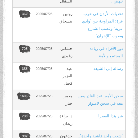
تنهض..
السقال
تحديات الأردن في حرب
رونين
2025/07/25
362
غزة: المراوحة بين “وادي
يتسحاق
عربة” وغضب الشارع
وصوت “الإخوان”
دور الأفراد في ريادة
حشاني
2025/07/25
703
المجتمع والأمة
زغيدي
رسالة إلى الشيعة
عبد
2025/07/25
353
العزيز
كحيل
سجن الأمير عبد القادر ومن
معمر
2025/07/25
1695
معه في سجن لامبواز
حبار
شر هذا العصر!
د. براءة
2025/07/25
738
زيدان
“شعب واحد فاشية واحدة”..
جدعون
2025/07/25
382