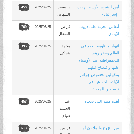
أمن الشرق الأوسط تهدده
د. سعيد
2025/07/25
456
«إسرائيل»
الشهابي
أنفاس الحرية على دروب
فراس
2025/07/25
769
الإيمان..
السقال
انهيار منظومة القيم في
محمد
2025/07/25
395
العالم وتبخر وهم
شركي
الديمقراطية عند الأوصياء
عليها وافتضاح كيلهم
بمكيالين بخصوص جرائم
الإبادة الجماعية في
فلسطين المحتلة
أهذه مصر التي نحب؟
عبد
2025/07/25
457
الحميد
صيام
بين النزوح والملاجئ أمة
فراس
2025/07/25
613