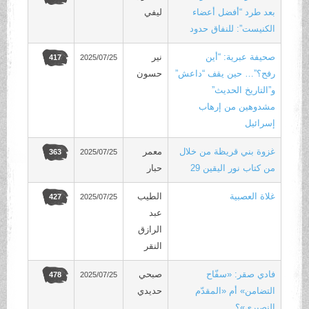
بعد طرد “أفضل أعضاء
ليفي
الكنيست”: للنفاق حدود
صحيفة عبرية: “أين
نير
2025/07/25
417
رفح؟”… حين يقف “داعش”
حسون
و”التاريخ الحديث”
مشدوهين من إرهاب
إسرائيل
غزوة بني قريظة من خلال
معمر
2025/07/25
363
من كتاب نور اليقين 29
حبار
غلاة العصبية
الطيب
2025/07/25
427
عبد
الرازق
النقر
فادي صقر: «سفّاح
صبحي
2025/07/25
478
التضامن» أم «المقدّم
حديدي
النصيري»؟