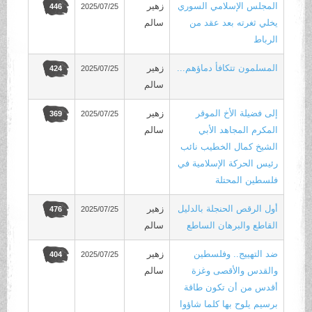
المجلس الإسلامي السوري
زهير
2025/07/25
446
يخلي ثغرته بعد عقد من
سالم
الرباط
المسلمون تتكافأ دماؤهم...
زهير
2025/07/25
424
سالم
إلى فضيلة الأخ الموقر
زهير
2025/07/25
369
المكرم المجاهد الأبي
سالم
الشيخ كمال الخطيب نائب
رئيس الحركة الإسلامية في
فلسطين المحتلة
أول الرقص الحنجلة ‏بالدليل
زهير
2025/07/25
476
القاطع والبرهان الساطع
سالم
ضد التهييج.. وفلسطين
زهير
2025/07/25
404
والقدس والأقصى وغزة
سالم
أقدس من أن تكون طاقة
برسيم يلوح بها كلما شاؤوا