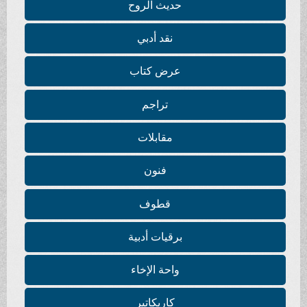
حديث الروح
نقد أدبي
عرض كتاب
تراجم
مقابلات
فنون
قطوف
برقيات أدبية
واحة الإخاء
كاريكاتير