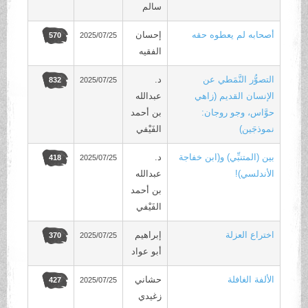
سالم
أصحابه لم يعطوه حقه
إحسان
2025/07/25
570
الفقيه
التصوُّر النَّمَطي عن
د.
2025/07/25
832
الإنسان القديم (زاهي
عبدالله
حوَّاس، وجو روجان:
بن أحمد
نموذجَين)
الفَيْفي
بين (المتنبِّي) و(ابن خفاجة
د.
2025/07/25
418
الأندلسي)!
عبدالله
بن أحمد
الفَيْفي
اختراع العزلة
إبراهيم
2025/07/25
370
أبو عواد
الألفة الغافلة
حشاني
2025/07/25
427
زغيدي