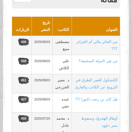
.
تاريخ
العنوان
الكاتب:
النشر
الزيارات
من الجائر مالي أم الجزائر
مصطفى
2025/08/03
406
؟؟؟
منيغ
من هي الدولة السخيفة؟
علي
2025/08/03
558
الكاش
الكشكول أقصر الطرق في
د. نضير
2025/08/03
451
الترويح عن الكاتب والقارئ
الخزرجي
هل كان بن رشد دكتورا !!؟
عبده
2025/08/03
427
حقي
أوهامُ الهجريّ، وسقوط
د. محمد
2025/07/25
455
ممر داوود
عادل