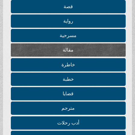
قصة
رواية
مسرحية
مقالة
خاطرة
خطبة
قضايا
مترجم
أدب رحلات