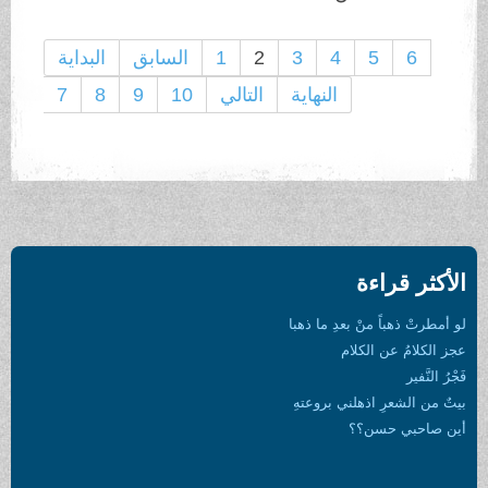
6
5
4
3
2
1
السابق
البداية
النهاية
التالي
10
9
8
7
الأكثر قراءة
لو أمطرتْ ذهباً منْ بعدِ ما ذهبا
عجز الكلامُ عن الكلام
فَجْرُ النَّفير
بيتٌ من الشعرِ اذهلني بروعتهِ
أين صاحبي حسن؟؟