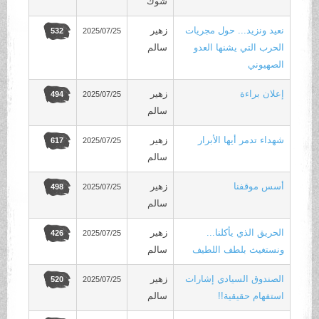
شوك
نعيد ونزيد... حول مجريات
زهير
2025/07/25
532
الحرب التي يشنها العدو
سالم
الصهيوني
إعلان براءة
زهير
2025/07/25
494
سالم
شهداء تدمر أيها الأبرار
زهير
2025/07/25
617
سالم
أسس موقفنا
زهير
2025/07/25
498
سالم
الحريق الذي يأكلنا...
زهير
2025/07/25
426
ونستغيث بلطف اللطيف
سالم
الصندوق السيادي إشارات
زهير
2025/07/25
520
استفهام حقيقية!!
سالم