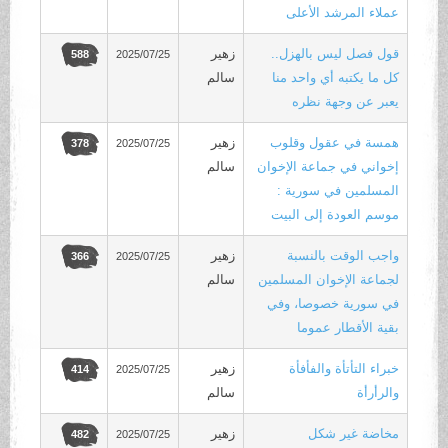
عملاء المرشد الأعلى
قول فصل ليس بالهزل..
زهير
2025/07/25
588
كل ما يكتبه أي واحد منا
سالم
يعبر عن وجهة نظره
همسة في عقول وقلوب
زهير
2025/07/25
378
إخواني في جماعة الإخوان
سالم
المسلمين في سورية :
موسم العودة إلى البيت
واجب الوقت بالنسبة
زهير
2025/07/25
366
لجماعة الإخوان المسلمين
سالم
في سورية خصوصا، وفي
بقية الأقطار عموما
خبراء التأتأة والفأفأة
زهير
2025/07/25
414
والرأرأة
سالم
مخاضة غير شكل
زهير
2025/07/25
482