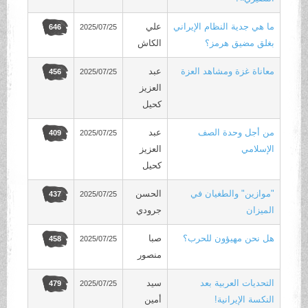
ما هي جدية النظام الإيراني
علي
2025/07/25
646
بغلق مضيق هرمز؟
الكاش
معاناة غزة ومشاهد العزة
عبد
2025/07/25
456
العزيز
كحيل
من أجل وحدة الصف
عبد
2025/07/25
409
الإسلامي
العزيز
كحيل
"موازين" والطغيان في
الحسن
2025/07/25
437
الميزان
جرودي
هل نحن مهيؤون للحرب؟
صبا
2025/07/25
458
منصور
التحديات العربية بعد
سيد
2025/07/25
479
النكسة الإيرانية!
أمين